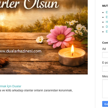
MUT
E
E
H
D
E
Cont
Ad
E-p
Mes
ırmak İçin Dualar
 ve kötü arkadaşı olanlar onların zararından korunmak,