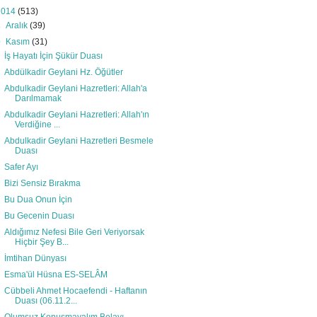
2014
(513)
►
Aralık
(39)
▼
Kasım
(31)
İş Hayatı İçin Şükür Duası
Abdülkadir Geylani Hz. Öğütler
Abdulkadir Geylani Hazretleri: Allah'a
Darılmamak
Abdulkadir Geylani Hazretleri: Allah'ın
Verdiğine ...
Abdulkadir Geylani Hazretleri Besmele
Duası
Safer Ayı
Bizi Sensiz Bırakma
Bu Dua Onun İçin
Bu Gecenin Duası
Aldığımız Nefesi Bile Geri Veriyorsak
Hiçbir Şey B...
İmtihan Dünyası
Esma'ül Hüsna ES-SELÂM
Cübbeli Ahmet Hocaefendi - Haftanın
Duası (06.11.2...