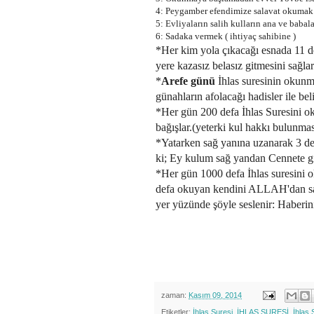
4: Peygamber efendimize salavat okumak 
5: Evliyaların salih kulların ana ve babal
6: Sadaka vermek ( ihtiyaç sahibine )
*Her kim yola çıkacağı esnada 11 
yere kazasız belasız gitmesini sağlar
*
Arefe günü
İhlas suresinin okunma
günahların afolacağı hadisler ile belir
*Her gün 200 defa İhlas Suresini 
bağışlar.(yeterki kul hakkı bulunma
*Yatarken sağ yanına uzanarak 3 
ki; Ey kulum sağ yandan Cennete gi
*Her gün 1000 defa İhlas suresini 
defa okuyan kendini ALLAH'dan sat
yer yüzünde şöyle seslenir: Haberin
zaman:
Kasım 09, 2014
Etiketler:
İhlas Suresi
,
İHLAS SURESİ
,
İhlas 