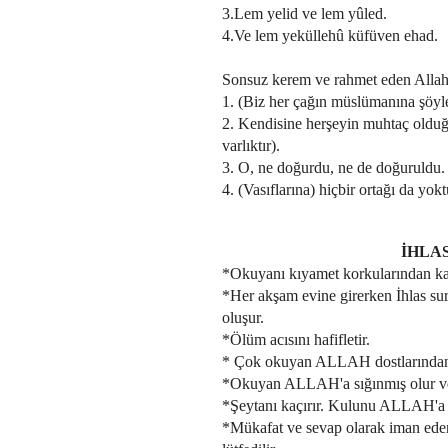
3.Lem yelid ve lem yûled.
4.Ve lem yeküllehû küfüven ehad.
Sonsuz kerem ve rahmet eden Allah 
1. (Biz her çağın müslümanına şöyle 
2. Kendisine herşeyin muhtaç olduğu
varlıktır).
3. O, ne doğurdu, ne de doğuruldu.
4. (Vasıflarına) hiçbir ortağı da yokt
İHLA
*Okuyanı kıyamet korkularından ka
*Her akşam evine girerken İhlas sur
oluşur.
*Ölüm acısını hafifletir.
* Çok okuyan ALLAH dostlarından
*Okuyan ALLAH'a sığınmış olur ve 
*Şeytanı kaçırır. Kulunu ALLAH'a y
*Mükafat ve sevap olarak iman eden