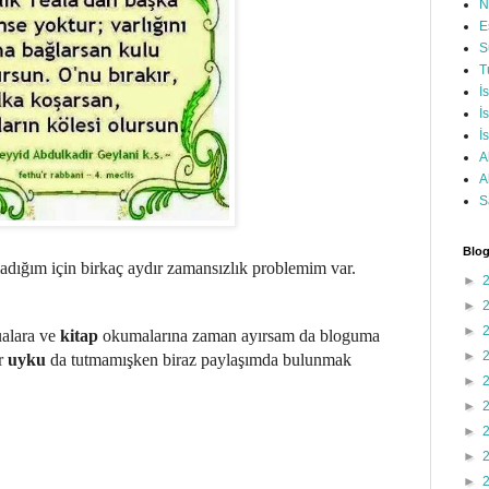
N
E
S
T
İ
İ
İ
A
A
S
Blog
adığım için birkaç aydır zamansızlık problemim var.
►
►
►
ualara ve
kitap
okumalarına zaman ayırsam da bloguma
►
r
uyku
da tutmamışken biraz paylaşımda bulunmak
►
►
►
►
►