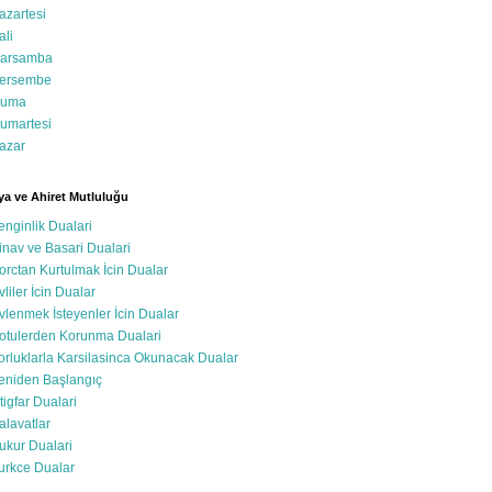
azartesi
ali
arsamba
ersembe
uma
umartesi
azar
a ve Ahiret Mutluluğu
enginlik Dualari
inav ve Basari Dualari
orctan Kurtulmak İcin Dualar
vliler İcin Dualar
vlenmek İsteyenler İcin Dualar
otulerden Korunma Dualari
orluklarla Karsilasinca Okunacak Dualar
eniden Başlangıç
stigfar Dualari
alavatlar
ukur Dualari
urkce Dualar