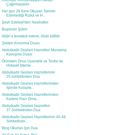
Olumsuz Konuşmayalım Belayı
Çağırmayalım
Her gün 28 Kere Okuyan Tahmin
Edemediği Rızka ve H...
Şeyh Edebali'den Nasihatler
Bugünün Şükrü
Allâh’a tevekkül edene, Allah kâfîdir
Şirkten Korunma Duası
Abdulkadir Geylani Hazretleri Muradına
Kavuşma Duası
Ölümden Önce Uyanıklık ve Tevbe ile
Hidayet İsteme...
Abdulkadir Geylani Hazretlerinin
25.sohbetinden Dua
Abdulkadir Geylani Hazretlerinden
İşlerde Kolaylık...
Abdulkadir Geylani Hazretlerinden
Kadere Razı Olma...
Abdulkadir Geylani Hazretleri
37.Sohbetinden Dua
Abdulkadir Geylani Hazretlerinin 45-48.
Sohbetinde...
Blog Okurları İçin Dua