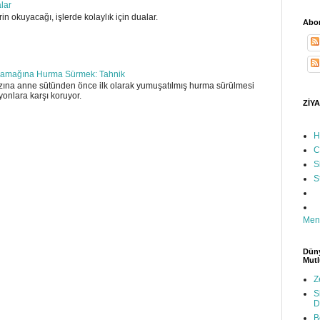
alar
in okuyacağı, işlerde kolaylık için dualar.
Abon
amağına Hurma Sürmek: Tahnik
ına anne sütünden önce ilk olarak yumuşatılmış hurma sürülmesi
yonlara karşı koruyor.
ZİYA
H
C
S
S
Men
Düny
Mutl
Z
S
D
B