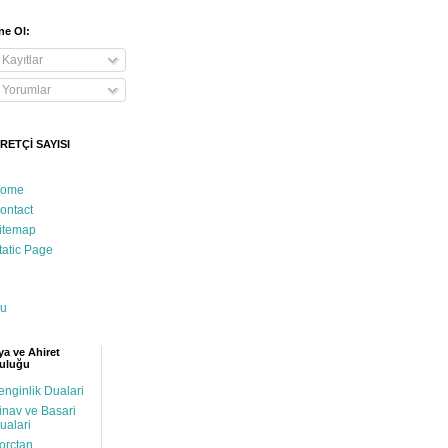
e Ol:
Kayıtlar
Yorumlar
RETÇİ SAYISI
ome
ontact
itemap
tatic Page
u
a ve Ahiret
uluğu
enginlik Dualari
inav ve Basari
ualari
orctan