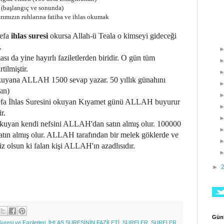
(başlangıç ve sonunda)
arımızın ruhlarına fatiha ve ihlas okumak
defa
ihlas suresi
okursa Allah-ü Teala o kimseyi gideceği
.
sı da yine hayırlı faziletlerden biridir. O gün tüm
tilmiştir.
okuyana ALLAH 1500 sevap yazar. 50 yıllık günahını
sın)
defa İhlas Suresini okuyan Kıyamet günü ALLAH buyurur
r.
okuyan kendi nefsini ALLAH'dan satın almış olur. 100000
ın almış olur. ALLAH tarafından bir melek göklerde ve
iz olsun ki falan kişi ALLAH'ın azadlısıdır.
►
Günl
Suresi ve Faziletleri
,
İHLAS SURESİNİN FAZİLETİ
,
SURELER
,
SURELER