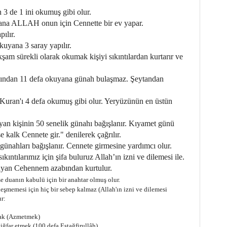
 3 de 1 ini okumuş gibi olur.
yana ALLAH onun için Cennette bir ev yapar.
pılır.
uyana 3 saray yapılır.
şam sürekli olarak okumak kişiyi sıkıntılardan kurtarır ve
rdından 11 defa okuyana günah bulaşmaz. Şeytandan
 Kuran'ı 4 defa okumuş gibi olur. Yeryüzünün en üstün
yan kişinin 50 senelik günahı bağışlanır. Kıyamet günü
alk Cennete gir." denilerek çağrılır.
ünahları bağışlanır. Cennete girmesine yardımcı olur.
sıkıntılarımız için şifa buluruz Allah’ın izni ve dilemesi ile.
uyan Cehennem azabından kurtulur.
se duanın kabulü için bir anahtar olmuş olur.
leşmemesi için hiç bir sebep kalmaz (Allah'ın izni ve dilemesi
ır:
mak (Azmetmek)
ğfar etmek (100 defa Estağfirullâh)