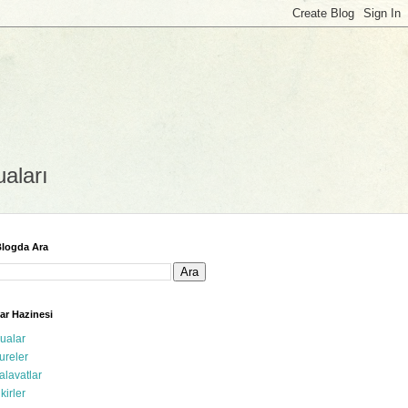
uaları
logda Ara
ar Hazinesi
ualar
ureler
alavatlar
ikirler