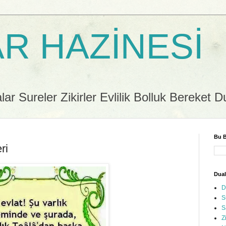
R HAZİNESİ
r Sureler Zikirler Evlilik Bolluk Bereket D
Bu B
ri
Dual
D
S
S
Z