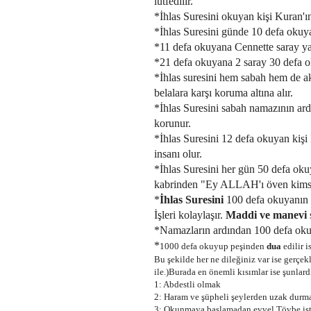
lütfedilir.
*İhlas Suresini okuyan kişi Kuran'ın
*İhlas Suresini günde 10 defa oku
*11 defa okuyana Cennette saray ya
*21 defa okuyana 2 saray 30 defa ok
*İhlas suresini hem sabah hem de ak
belalara karşı koruma altına alır.
*İhlas Suresini sabah namazının a
korunur.
*İhlas Suresini 12 defa okuyan kişi
insanı olur.
*İhlas Suresini her gün 50 defa oku
kabrinden "Ey ALLAH'ı öven kimse k
*
İhlas Suresini
100 defa okuyanın g
İşleri kolaylaşır.
Maddi ve manevi
*Namazların ardından 100 defa ok
*
1000 defa okuyup peşinden
dua
edilir i
Bu şekilde her ne dileğiniz var ise gerçek
ile.)Burada en önemli kısımlar ise şunlard
1: Abdestli olmak
2: Haram ve şüpheli şeylerden uzak dur
3: Okunmaya başlamadan evvel Tövbe isti