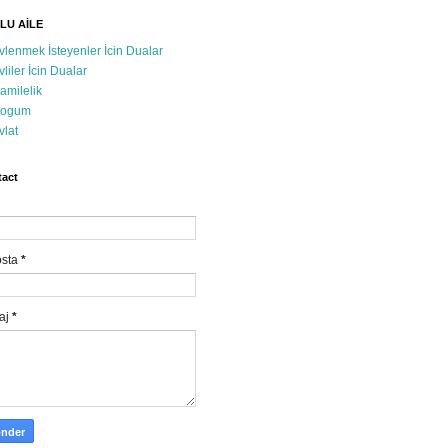
LU AİLE
vlenmek İsteyenler İcin Dualar
vliler İcin Dualar
amilelik
ogum
vlat
act
osta
*
aj
*