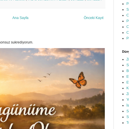
P
S
C
Ana Sayfa
Önceki Kayıt
P
C
C
P
a sonsuz sukrediyorum.
Düny
Z
S
B
E
E
K
Z
Y
İ
S
S
T