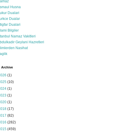
amaz
smaul Husna
ukur Dualari
urkce Dualar
stigfar Dualari
slami Bilgiler
stanbul Namaz Vakitleri
bdulkadir Geylani Hazretleri
limlerden Nasihat
aglik
 Archive
2026
(1)
2025
(10)
2024
(1)
2023
(1)
2020
(1)
2018
(17)
2017
(82)
2016
(282)
2015
(459)