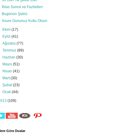
30 Gün Ya Şekur Zikri
İhlas Suresi ve Faziletleri
Bugünün Şükrü
Asure Gununuz Kutlu Olsun
►
Ekim
(17)
►
Eylül
(41)
►
Ağustos
(77)
►
Temmuz
(89)
►
Haziran
(30)
►
Mayıs
(51)
►
Nisan
(41)
►
Mart
(30)
►
Şubat
(23)
►
Ocak
(44)
2013
(109)
ere Göre Dualar