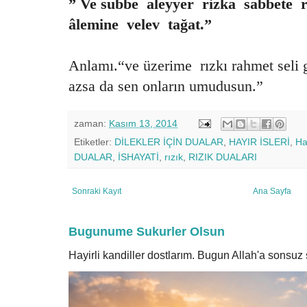
” Ve subbe aleyyer rizka sabbete r
âlemine velev tağat.”
Anlamı.“ve üzerime rızkı rahmet seli 
azsa da sen onların umudusun.”
zaman:
Kasım 13, 2014
Etiketler:
DİLEKLER İÇİN DUALAR
,
HAYIR İSLERİ
,
Hay
DUALAR
,
İSHAYATİ
,
rızık
,
RIZIK DUALARI
Sonraki Kayıt
Ana Sayfa
Bugunume Sukurler Olsun
Hayirli kandiller dostlarım. Bugun Allah'a sonsu