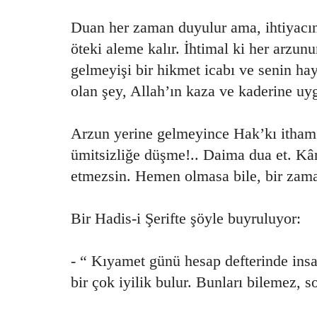
Duan her zaman duyulur ama, ihtiyacın 
öteki aleme kalır. İhtimal ki her arzun
gelmeyişi bir hikmet icabı ve senin hay
olan şey, Allah’ın kaza ve kaderine uy
Arzun yerine gelmeyince Hak’kı itham
ümitsizliğe düşme!.. Daima dua et. Kâr
etmezsin. Hemen olmasa bile, bir zama
Bir Hadis-i Şerifte şöyle buyruluyor:
- “ Kıyamet günü hesap defterinde insa
bir çok iyilik bulur. Bunları bilemez, s