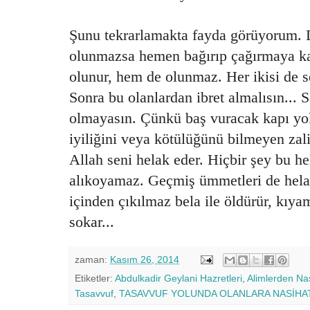
Şunu tekrarlamakta fayda görüyorum. 
olunmazsa hemen bağırıp çağırmaya k
olunur, hem de olunmaz. Her ikisi de s
Sonra bu olanlardan ibret almalısın... 
olmayasın. Çünkü baş vuracak kapı yok
iyiliğini veya kötülüğünü bilmeyen za
Allah seni helak eder. Hiçbir şey bu h
alıkoyamaz. Geçmiş ümmetleri de helak
içinden çıkılmaz bela ile öldürür, kıy
sokar...
zaman:
Kasım 26, 2014
Etiketler:
Abdulkadir Geylani Hazretleri
,
Alimlerden Nas
Tasavvuf
,
TASAVVUF YOLUNDA OLANLARA NASİHA