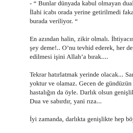
- “ Bunlar dünyada kabul olmayan duala
İlahi icabı orada yerine getirilmedi fa
burada veriliyor. “
En azından halin, zikir olmalı. İhtiyacı
şey deme!.. O’nu tevhid ederek, her de
edilmesi işini Allah’a bırak....
Tekrar hatırlatmak yerinde olacak... Sa
yoktur ve olamaz. Gecen de gündüzün d
hastalığın da öyle. Darlık olsun genişl
Dua ve sabırdır, yani rıza...
İyi zamanda, darlıkta genişlikte hep böy