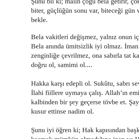
Şunu bil ki; malın çoğu bela getirir, ço
biter, güçlüğün sonu var, biteceği gün v
bekle.
Bela vakitleri değişmez, yalnız onun içi
Bela anında ümitsizlik iyi olmaz. İmanl
zenginliğe çevrilmez, ona sabırla tat k
doğru ol, samimi ol....
Hakka karşı edepli ol. Sukûtu, sabrı s
İlahi fiillere uymaya çalış. Allah’ın em
kalbinden bir şey geçerse tövbe et. Şa
kusur ettinse nadim ol.
Şunu iyi öğren ki; Hak kapısından baş