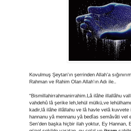
Kovulmuş Şeytan’ın şerrinden Allah’a sığınırım
Rahman ve Rahim Olan Allah’ın Adı ile..
“Bismillahirrahmanirrahim.Lâ ilâhe illallâhu vall
vahdehû lâ şerike leh,lehül mülkü,ve lehülhamd
kadir,lâ ilâhe illâllahu ve lâ havle velâ kuvvete i
hannanu yâ mennanu yâ bedîas semâvâti vel erd
Sen’den başka hiçbir ilah yoktur, Ey Hannan, 
güzel şekilde yaratan, ey celal ve
ikram
sahibi