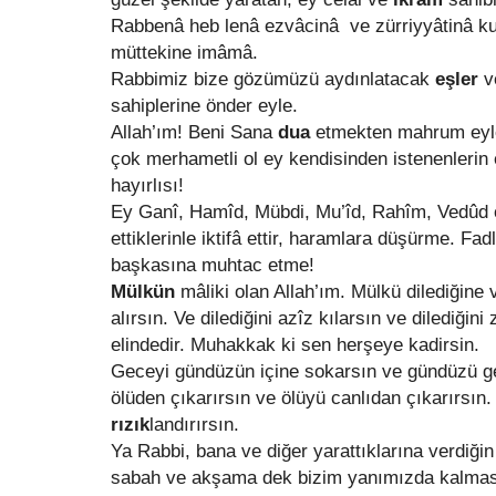
Rabbenâ heb lenâ ezvâcinâ ve zürriyyâtinâ kurr
müttekine imâmâ.
Rabbimiz bize gözümüzü aydınlatacak
eşler
v
sahiplerine önder eyle.
Allah’ım!
Beni Sana
dua
etmekten mahrum eyle
çok merhametli ol ey kendisinden istenenlerin e
hayırlısı!
Ey Ganî, Hamîd, Mübdi, Mu’îd, Rahîm, Vedûd ol
ettiklerinle iktifâ ettir, haramlara düşürme. Fa
başkasına muhtac etme!
Mülkün
mâliki olan Allah’ım. Mülkü dilediğine 
alırsın. Ve dilediğini azîz kılarsın ve dilediğini
elindedir. Muhakkak ki sen herşeye kadirsin.
Geceyi gündüzün içine sokarsın ve gündüzü ge
ölüden çıkarırsın ve ölüyü canlıdan çıkarırsın.
rızık
landırırsın.
Ya Rabbi, bana ve diğer yarattıklarına verdiği
sabah ve akşama dek bizim yanımızda kalması