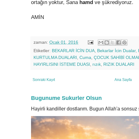
ortağın yoktur, Sana
hamd
ve şükrediyoruz.
AMİN
zaman:
Ocak 01, 2016
Etiketler:
BEKARLAR İCİN DUA
,
Bekarlar İcin Dualar
,
KURTULMA DUALARI
,
Cuma
,
ÇOCUK SAHİBİ OLMAK
HAYIRLISINI İSTEME DUASI
,
rızık
,
RIZIK DUALARI
Sonraki Kayıt
Ana Sayfa
Bugunume Sukurler Olsun
Hayirli kandiller dostlarım. Bugun Allah'a sonsu