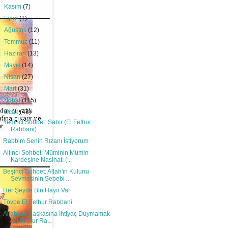
►
Kasım
(7)
►
Eylül
(1)
►
Ağustos
(12)
►
Temmuz
(11)
►
Haziran
(13)
►
Mayıs
(14)
►
Nisan
(27)
►
Mart
(31)
►
Şubat
(115)
▼
Ocak
(48)
Yedinci Sohbet: Sabır (El Fethur
Rabbani)
Rabbim Senin Rızanı İstiyorum
Altıncı Sohbet: Müminin Mümin
Kardeşine Nasihatı (...
Beşinci Sohbet: Allah'ın Kulunu
Sevmesinin Sebebi ...
Her Şeyde Bin Hayır Var
Tövbe El Fethur Rabbani
Allah'tan Başkasına İhtiyaç Duymamak
(El Fethur Ra...