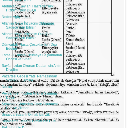
Abdülkadir Geylani Hazretleri'nin
Hizbu'n Nasr Duası
Neden Aglıyorsun
Allah'ım Neye İhtiyacım Olduğunu
Sadece Sen Bilirsin
Allahım Neye İhtiyacım Olduğunu
Sadece Sen Bilirsin
Dünyadaki Hasta Çocuklar İçin Dua
Edelim
Esma-ül Hüsna Okumaya Başlamadan
Öncesi ve Sırları
Sayfamızdan Okunan Dualar İcin Amin
Diyelim
Pazartesi Gecesi Yatsı Namazından
Sonra Bu Esmayı ...
Dertler
Peygamberimizden Allah'a Sıgınma
Duası
Sınavlara Girmeden Önce Okunacak
Dua ve Zikirler
Sınavda Basarılı Olmak İcin Zikir
Sınavlarda Basarılı Olmak İcin Dua
Bekarlar İcin Dua