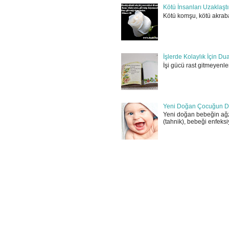
Kötü İnsanları Uzaklaşt
Kötü komşu, kötü akraba
İşlerde Kolaylık İçin Du
İşi gücü rast gitmeyenler
Yeni Doğan Çocuğun D
Yeni doğan bebeğin ağz
(tahnik), bebeği enfeksi