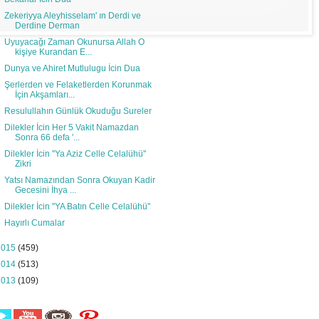
Zekeriyya Aleyhisselam' ın Derdi ve
Derdine Derman
Uyuyacağı Zaman Okunursa Allah O
kişiye Kurandan E...
Dunya ve Ahiret Mutlulugu İcin Dua
Şerlerden ve Felaketlerden Korunmak
İçin Akşamları...
Resulullahın Günlük Okuduğu Sureler
Dilekler İcin Her 5 Vakit Namazdan
Sonra 66 defa '...
Dilekler İcin ''Ya Aziz Celle Celalühü''
Zikri
Yatsı Namazından Sonra Okuyan Kadir
Gecesini İhya ...
Dilekler İcin ''YA Batın Celle Celalühü''
Hayırlı Cumalar
2015
(459)
2014
(513)
2013
(109)