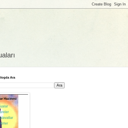
uaları
logda Ara
ar Hazinesi
ualar
ureler
alavatlar
ikirler