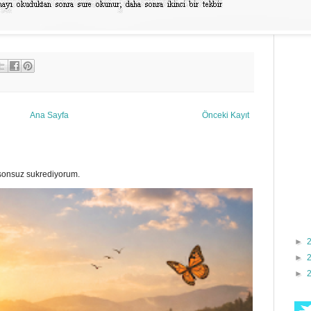
Ana Sayfa
Önceki Kayıt
a sonsuz sukrediyorum.
►
►
►