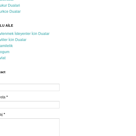
ukur Dualari
urkce Dualar
LU AİLE
vlenmek İsteyenler İcin Dualar
vliler İcin Dualar
amilelik
ogum
vlat
act
osta
*
aj
*