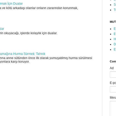
ırmak İçin Dualar
S
 ve kötü arkadaşı olanlar onların zararından korunmak,
T
MUT
E
alar
in okuyacağı, işlerde kolaylık için dualar.
E
H
D
E
amağına Hurma Sürmek: Tahnik
ına anne sütünden önce ilk olarak yumuşatılmış hurma sürülmesi
Cont
yonlara karşı koruyor.
Ad
E-p
Mes