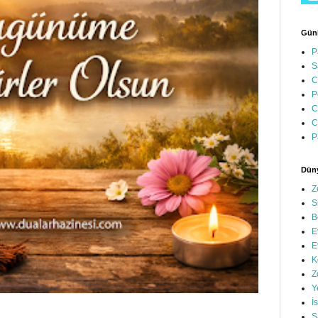
Günl
P
S
C
P
C
C
P
Düny
Z
S
B
E
E
K
Z
Y
İ
S