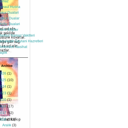
amaz
smaul Husna
ukur Dualari
urkce Dualar
stigfar Dualari
slami Bilgiler
stanbul Namaz Vakitleri
bdulkadir Geylani Hazretleri
limlerden Nasihat
aglik
 Archive
2026
(1)
2025
(10)
2024
(1)
2023
(1)
2020
(1)
2018
(17)
2017
(82)
2016
(282)
►
Aralık
(3)