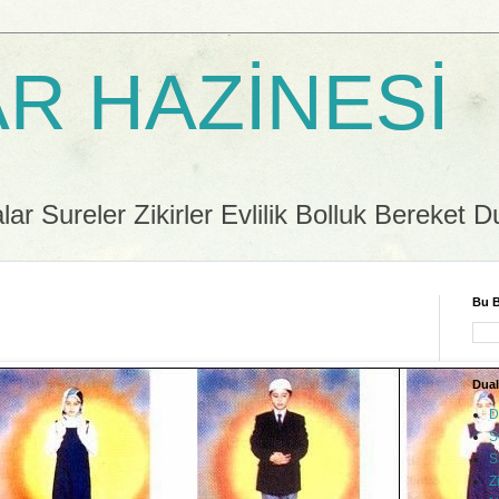
R HAZİNESİ
r Sureler Zikirler Evlilik Bolluk Bereket D
Bu B
Dual
D
S
S
Z