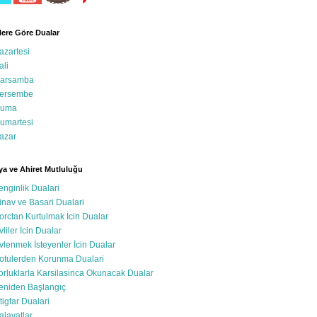
ere Göre Dualar
azartesi
ali
arsamba
ersembe
uma
umartesi
azar
a ve Ahiret Mutluluğu
enginlik Dualari
inav ve Basari Dualari
orctan Kurtulmak İcin Dualar
vliler İcin Dualar
vlenmek İsteyenler İcin Dualar
otulerden Korunma Dualari
orluklarla Karsilasinca Okunacak Dualar
eniden Başlangıç
stigfar Dualari
alavatlar