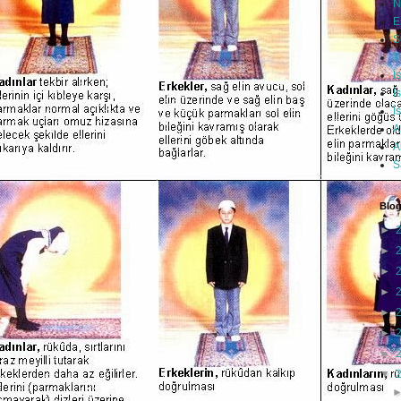
N
E
S
T
İ
İ
İ
A
A
S
Blog
►
►
►
►
►
►
►
▼