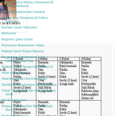
Kendini Allah'a Muhtaç Hissetmek (El
Fethur Rabbani)
El Fethur Rabbani'den Nasihat
Kadere İtiraz Etmemek (El Fethur
Rabbani)
İncil'den Güzel Tavsiyeler
Merhamet
Bugünün Şükür Duası
Ruhumuzu Beslemenin Yolları
Rabbim Senin Rızanı İstiyoruz
Peygamber Efendimizin En Zor
Gününde Ettigi Dua
Rabbim Senin Sevgini Bize Nasip Et
Veda Haccı Duası
Allah'tan Geldik Ona Döneceğiz
Zorluklarla Karşılaşınca Okunacak Dua
Ümidi Tükenmişler İçin Zikir Cumartesi
Günü
İşte Sebat Duaları
Risale-i Nur Hanımlar Rehberi (Said
Nursi)
Namaz Nasıl Kılınır