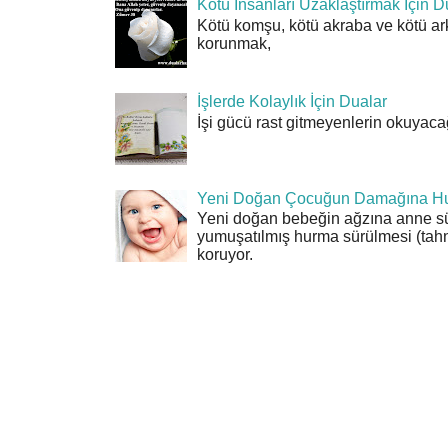
Kötü İnsanları Uzaklaştırmak İçin D
Kötü komşu, kötü akraba ve kötü ar
korunmak,
İşlerde Kolaylık İçin Dualar
İşi gücü rast gitmeyenlerin okuyacağı
Yeni Doğan Çocuğun Damağına Hu
Yeni doğan bebeğin ağzına anne sü
yumuşatılmış hurma sürülmesi (tahn
koruyor.