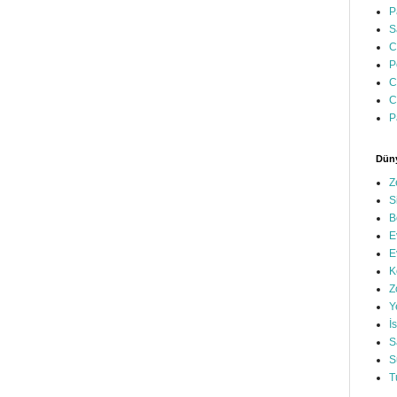
P
S
C
P
C
C
P
Düny
Z
S
B
E
E
K
Z
Y
İ
S
S
T