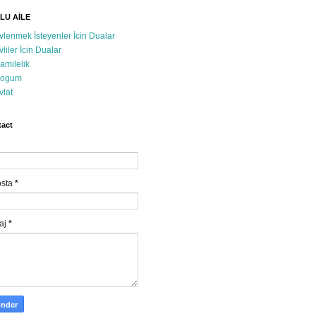
LU AİLE
vlenmek İsteyenler İcin Dualar
vliler İcin Dualar
amilelik
ogum
vlat
act
osta
*
aj
*