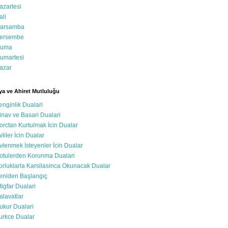
azartesi
ali
arsamba
ersembe
uma
umartesi
azar
a ve Ahiret Mutluluğu
enginlik Dualari
inav ve Basari Dualari
orctan Kurtulmak İcin Dualar
vliler İcin Dualar
vlenmek İsteyenler İcin Dualar
otulerden Korunma Dualari
orluklarla Karsilasinca Okunacak Dualar
eniden Başlangıç
stigfar Dualari
alavatlar
ukur Dualari
urkce Dualar