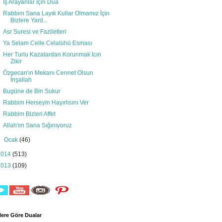
İş Arayanlar İçin Dua
Rabbim Sana Layık Kullar Olmamız İçin
Bizlere Yard...
Asr Suresi ve Faziletleri
Ya Selam Celle Celalühü Esması
Her Turlu Kazalardan Korunmak Icın
Zikir
Özgecan'ın Mekanı Cennet Olsun
İnşallah
Bugüne de Bin Sukur
Rabbim Herseyin Hayırlısını Ver
Rabbim Bizleri Affet
Allah'ım Sana Sığınıyoruz
►
Ocak
(46)
2014
(513)
2013
(109)
ere Göre Dualar