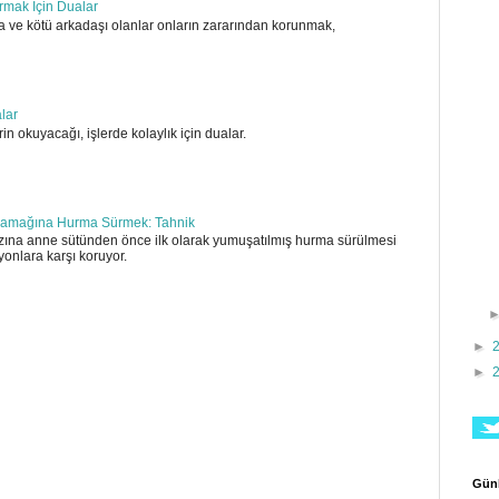
ırmak İçin Dualar
 ve kötü arkadaşı olanlar onların zararından korunmak,
alar
in okuyacağı, işlerde kolaylık için dualar.
amağına Hurma Sürmek: Tahnik
ına anne sütünden önce ilk olarak yumuşatılmış hurma sürülmesi
yonlara karşı koruyor.
►
►
Günl