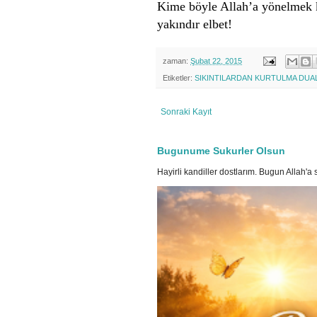
Kime böyle Allah’a yönelmek ko
yakındır elbet!
zaman:
Şubat 22, 2015
Etiketler:
SIKINTILARDAN KURTULMA DUA
Sonraki Kayıt
Bugunume Sukurler Olsun
Hayirli kandiller dostlarım. Bugun Allah'