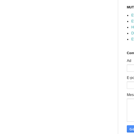
MUT
E
E
H
D
E
Cont
Ad
E-p
Mes