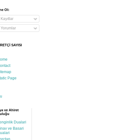
e Ol:
Kayıtlar
Yorumlar
RETÇİ SAYISI
ome
ontact
itemap
tatic Page
u
a ve Ahiret
uluğu
enginlik Dualari
inav ve Basari
ualari
orctan