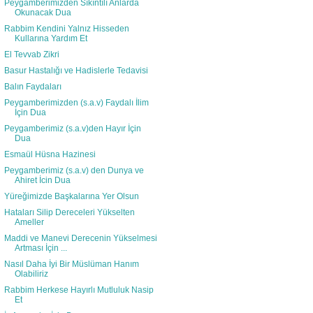
Peygamberimizden Sıkıntılı Anlarda
Okunacak Dua
Rabbim Kendini Yalnız Hisseden
Kullarına Yardım Et
El Tevvab Zikri
Basur Hastalığı ve Hadislerle Tedavisi
Balın Faydaları
Peygamberimizden (s.a.v) Faydalı İlim
İçin Dua
Peygamberimiz (s.a.v)den Hayır İçin
Dua
Esmaül Hüsna Hazinesi
Peygamberimiz (s.a.v) den Dunya ve
Ahiret İcin Dua
Yüreğimizde Başkalarına Yer Olsun
Hataları Silip Dereceleri Yükselten
Ameller
Maddi ve Manevi Derecenin Yükselmesi
Artması İçin ...
Nasıl Daha İyi Bir Müslüman Hanım
Olabiliriz
Rabbim Herkese Hayırlı Mutluluk Nasip
Et