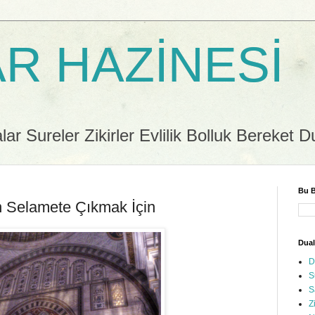
R HAZİNESİ
r Sureler Zikirler Evlilik Bolluk Bereket D
Bu B
an Selamete Çıkmak İçin
Dual
D
S
S
Z