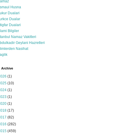
amaz
smaul Husna
ukur Dualari
urkce Dualar
stigfar Dualari
slami Bilgiler
stanbul Namaz Vakitleri
bdulkadir Geylani Hazretleri
limlerden Nasihat
aglik
 Archive
2026
(1)
2025
(10)
2024
(1)
2023
(1)
2020
(1)
2018
(17)
2017
(82)
2016
(282)
2015
(459)