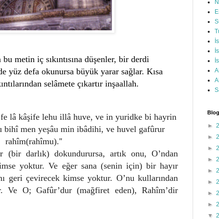
N
E
S
T
İ
İ
 bu metin iç sıkıntısına düşenler, bir derdi
İ
nde yüz defa okunursa büyük yarar sağlar. Kısa
A
A
ıntılarından selâmete çıkartır inşaallah.
S
Blog
fe lâ kâşife lehu illâ huve, ve in yuridke bi hayrin
►
îbu bihî men yeşâu min ibâdihi, ve huvel gafûrur
►
rahîm(rahîmu).''
►
r (bir darlık) dokundurursa, artık onu, O’ndan
►
imse yoktur. Ve eğer sana (senin için) bir hayır
►
ını geri çevirecek kimse yoktur. O’nu kullarından
►
rir. Ve O; Gafûr’dur (mağfiret eden), Rahîm’dir
►
►
▼