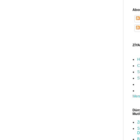
Abon
ZİYA
H
C
S
S
Men
Düny
Mutl
Z
S
D
B