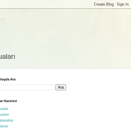
uaları
logda Ara
ar Hazinesi
ualar
ureler
alavatlar
ikirler