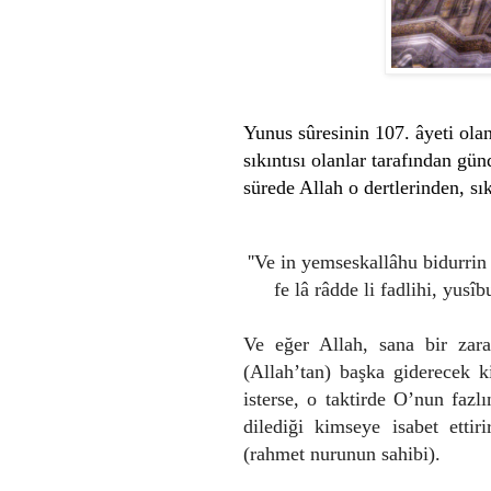
Yunus sûresinin 107. âyeti olan
sıkıntısı olanlar tarafından gü
sürede Allah o dertlerinden, sık
''Ve in yemseskallâhu bidurrin 
fe lâ râdde li fadlihi, yus
Ve eğer Allah, sana bir zara
(Allah’tan) başka giderecek k
isterse, o taktirde O’nun fazl
dilediği kimseye isabet etti
(rahmet nurunun sahibi).