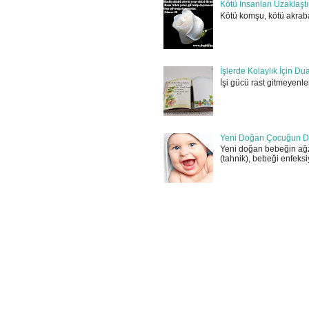
Kötü İnsanları Uzaklaşt
Kötü komşu, kötü akraba
İşlerde Kolaylık İçin Du
İşi gücü rast gitmeyenler
Yeni Doğan Çocuğun D
Yeni doğan bebeğin ağz
(tahnik), bebeği enfeksi