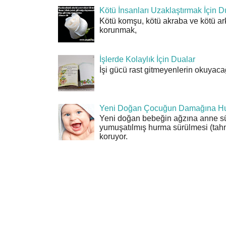
Kötü İnsanları Uzaklaştırmak İçin D
Kötü komşu, kötü akraba ve kötü ar
korunmak,
İşlerde Kolaylık İçin Dualar
İşi gücü rast gitmeyenlerin okuyacağı
Yeni Doğan Çocuğun Damağına Hu
Yeni doğan bebeğin ağzına anne sü
yumuşatılmış hurma sürülmesi (tahn
koruyor.