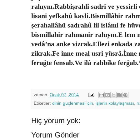
rahıym.Rabbişrahli sadri ve yessirli
lisani yefkahû kavli.Bismillâhir rah
şerahallâhü sadrahû lil islâmi fe hüv
bismillahir rahmanir rahıym.E lem n
vedâ’na anke vizrak.Ellezi enkada z
zikrak.Fe inne meal usri yüsrâ.İnne 
ferağte fensab.Ve ilâ rabbike ferğab.
zaman:
Ocak 07, 2014
Etiketler:
dinin güçlenmesi için
,
işlerin kolaylaşması
,
rı
Hiç yorum yok:
Yorum Gönder