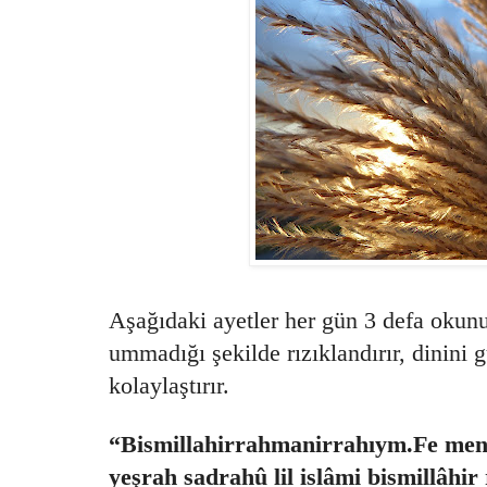
Aşağıdaki ayetler her gün 3 defa okun
ummadığı şekilde rızıklandırır, dinini gü
kolaylaştırır.
“Bismillahirrahmanirrahıym.Fe men 
yeşrah sadrahû lil islâmi bismillâhi