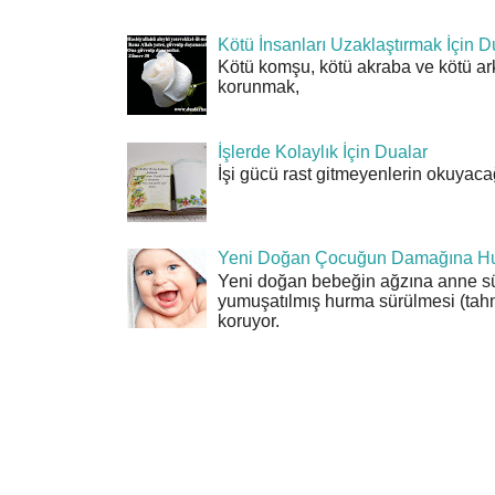
Kötü İnsanları Uzaklaştırmak İçin D
Kötü komşu, kötü akraba ve kötü ar
korunmak,
İşlerde Kolaylık İçin Dualar
İşi gücü rast gitmeyenlerin okuyacağı
Yeni Doğan Çocuğun Damağına Hu
Yeni doğan bebeğin ağzına anne sü
yumuşatılmış hurma sürülmesi (tahn
koruyor.