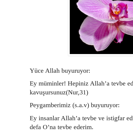
Yüce Allah buyuruyor:
Ey müminler! Hepiniz Allah’a tevbe edi
kavuşursunuz(Nur,31)
Peygamberimiz (s.a.v) buyuruyor:
Ey insanlar Allah’a tevbe ve istigfar 
defa O’na tevbe ederim.