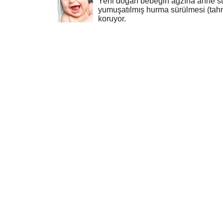
Yeni doğan bebeğin ağzına anne sü
yumuşatılmış hurma sürülmesi (tahn
koruyor.