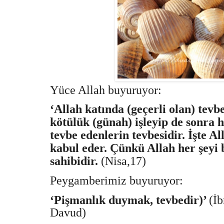
Yüce Allah buyuruyor:
‘Allah katında (geçerli olan) tevbe
kötülük (günah) işleyip de sonra
tevbe edenlerin tevbesidir. İşte Al
kabul eder. Çünkü Allah her şeyi 
sahibidir.
(Nisa,17)
Peygamberimiz buyuruyor:
‘Pişmanlık duymak, tevbedir)’
(İ
Davud)