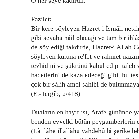
O her şeye kadirdir.
Fazilet:
Bir kere söyleyen Hazret-i İsmâil nesl
gibi sevaba nâil olacağı ve tam bir ihlâ
de söylediği takdirde, Hazret-i Allah Ce
söyleyen kuluna re'fet ve rahmet nazar
tevhidini ve şükrünü kabul edip, taleb v
hacetlerini de kaza edeceği gibi, bu te
çok bir sàlih amel sahibi de bulunmayac
(Et-Tergîb, 2/418)
Duaların en hayırlısı, Arafe gününde y
benden evvelki bütün peygamberlerin du
(Lâ ilâhe illallàhu vahdehû lâ şerîke le