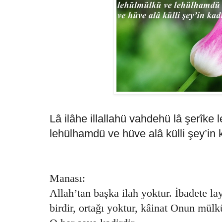
Lâ ilâhe illallahü vahdehü lâ şerîke 
lehülhamdü ve hüve alâ külli şey’in 
Manası:
Allah’tan başka ilah yoktur. İbadete lay
birdir, ortağı yoktur, kâinat Onun mü