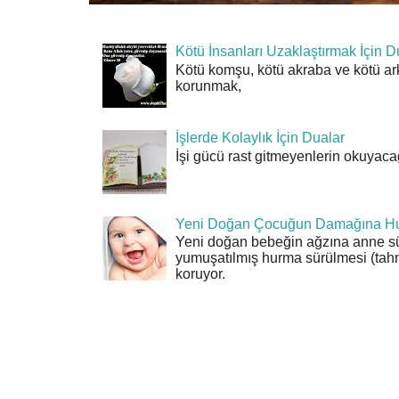
Kötü İnsanları Uzaklaştırmak İçin D
Kötü komşu, kötü akraba ve kötü ar
korunmak,
İşlerde Kolaylık İçin Dualar
İşi gücü rast gitmeyenlerin okuyacağı
Yeni Doğan Çocuğun Damağına Hu
Yeni doğan bebeğin ağzına anne sü
yumuşatılmış hurma sürülmesi (tahn
koruyor.