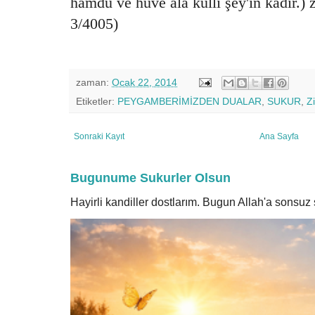
hamdü ve hüve alâ külli şey'in kadîr.) z
3/4005)
zaman:
Ocak 22, 2014
Etiketler:
PEYGAMBERİMİZDEN DUALAR
,
SUKUR
,
Zi
Sonraki Kayıt
Ana Sayfa
Bugunume Sukurler Olsun
Hayirli kandiller dostlarım. Bugun Allah'a sonsu