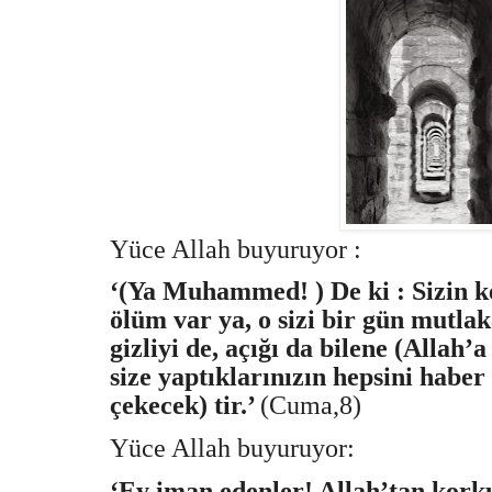
Yüce Allah buyuruyor :
‘(Ya Muhammed! ) De ki : Sizin k
ölüm var ya, o sizi bir gün mutlak
gizliyi de, açığı da bilene (Allah’
size yaptıklarınızın hepsini habe
çekecek) tir.’
(Cuma,8)
Yüce Allah buyuruyor:
‘Ey iman edenler! Allah’tan kork