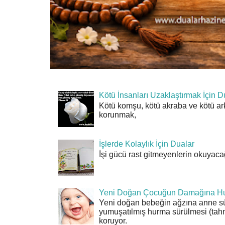
Kötü İnsanları Uzaklaştırmak İçin D
Kötü komşu, kötü akraba ve kötü ar
korunmak,
İşlerde Kolaylık İçin Dualar
İşi gücü rast gitmeyenlerin okuyacağı
Yeni Doğan Çocuğun Damağına Hu
Yeni doğan bebeğin ağzına anne sü
yumuşatılmış hurma sürülmesi (tahn
koruyor.