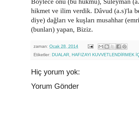
Böylece onu (bu hükmü), Süleyman (a.s
hikmet ve ilim verdik. Dâvud (a.s)'la b
diye) dağları ve kuşları musahhar (emr
(bunları) yapan, Biziz.
zaman:
Ocak 28, 2014
Etiketler:
DUALAR
,
HAFIZAYI KUVVETLENDİRMEK İ
Hiç yorum yok:
Yorum Gönder