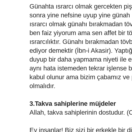
Günahta ısrarcı olmak gercekten pi
sonra yine nefsine uyup yine günah 
ısrarcı olmak günahı bırakmadan töv
ben faiz yiyorum ama sen affet bir t
ısrarcılıktır. Günahı bırakmadan töv
ediyor demektir (İbn-i Akasir). Yapt
duyup bir daha yapmama niyeti ile 
aynı hata istemeden tekrar işlense bi
kabul olunur ama bizim çabamız ve
olmalıdır.
3.Takva sahiplerine müjdeler
Allah, takva sahiplerinin dostudur. 
Ey insanlar! Biz sizi bir erkekle bir d