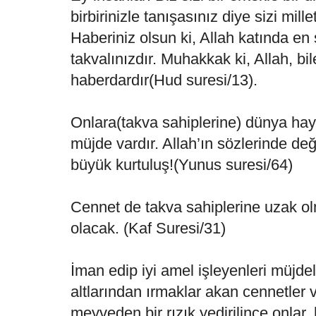
birbirinizle tanışasınız diye sizi mille
Haberiniz olsun ki, Allah katında en ş
takvalınızdır. Muhakkak ki, Allah, bi
haberdardır(Hud suresi/13).
Onlara(takva sahiplerine) dünya hay
müjde vardır. Allah’ın sözlerinde de
büyük kurtuluş!(Yunus suresi/64)
Cennet de takva sahiplerine uzak ol
olacak. (Kaf Suresi/31)
İman edip iyi amel işleyenleri müjdel
altlarından ırmaklar akan cennetler v
meyveden bir rızık yedirilince onlar