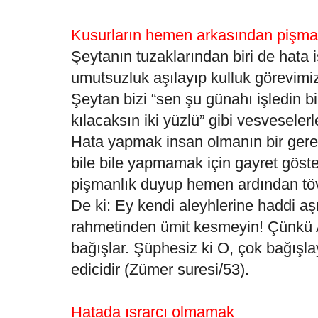
Kusurların hemen arkasından pişman
Şeytanın tuzaklarından biri de hata 
umutsuzluk aşılayıp kulluk görevimi
Şeytan bizi “sen şu günahı işledin 
kılacaksın iki yüzlü” gibi vesveselerle
Hata yapmak insan olmanın bir gereğ
bile bile yapmamak için gayret gös
pişmanlık duyup hemen ardından tövb
De ki: Ey kendi aleyhlerine haddi aşm
rahmetinden ümit kesmeyin! Çünkü A
bağışlar. Şüphesiz ki O, çok bağışl
edicidir (Zümer suresi/53).
Hatada ısrarcı olmamak