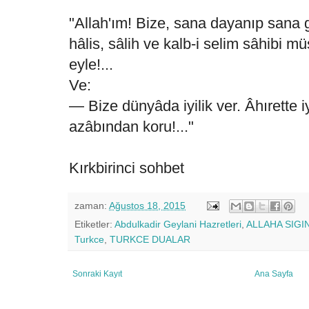
"Allah'ım! Bize, sana dayanıp sana
hâlis, sâlih ve kalb-i selim sâhibi 
eyle!...
Ve:
— Bize dünyâda iyilik ver. Âhırette i
azâbından koru!..."
Kırkbirinci sohbet
zaman:
Ağustos 18, 2015
Etiketler:
Abdulkadir Geylani Hazretleri
,
ALLAHA SIGI
Turkce
,
TURKCE DUALAR
Sonraki Kayıt
Ana Sayfa