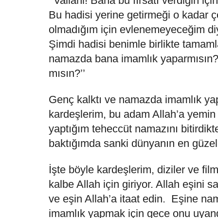
‘’Vallahi! Bana bu fırsatı verdiğin iç
Bu hadisi yerine getirmeği o kadar ç
olmadığım için evlenemeyeceğim diy
Şimdi hadisi benimle birlikte tamam
namazda bana imamlık yaparmısın? 
mısın?’’
Genç kalktı ve namazda imamlık ya
kardeşlerim, bu adam Allah’a yemin 
yaptığım teheccüt namazını bitirdik
baktığımda sanki dünyanın en güze
İşte böyle kardeşlerim, diziler ve fil
kalbe Allah için giriyor. Allah eşini 
ve eşin Allah’a itaat edin. Eşine 
imamlık yapmak için gece onu uyand