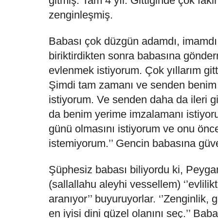
gitmiş. Tam 4 yıl. Gittiğinde çok f
zenginleşmiş.
Babası çok düzgün adamdı, imamdı.
biriktirdikten sonra babasına gönde
evlenmek istiyorum. Çok yıllarım gitt
Şimdi tam zamanı ve senden benim i
istiyorum. Ve senden daha da ileri gi
da benim yerime imzalamanı istiyor
günü olmasını istiyorum ve onu ön
istemiyorum.’’ Gencin babasına güv
Şüphesiz babası biliyordu ki, Peyg
(sallallahu aleyhi vessellem) ‘’evlili
aranıyor’’ buyuruyorlar. ‘’Zenginlik, 
en iyisi dini güzel olanını seç.’’ Bab