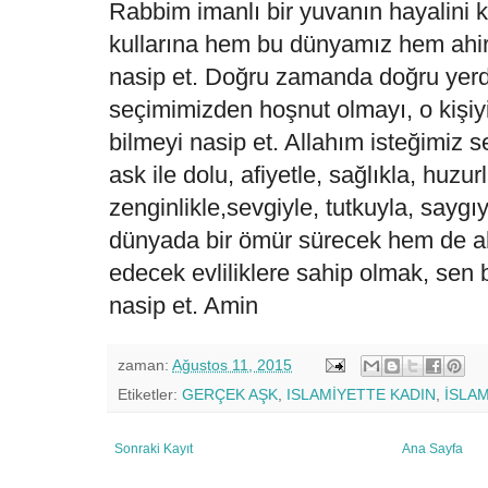
Rabbim imanlı bir yuvanın hayalini
kullarına hem bu dünyamız hem ahiret
nasip et. Doğru zamanda doğru yer
seçimimizden hoşnut olmayı, o kişi
bilmeyi nasip et. Allahım isteğimiz s
ask ile dolu, afiyetle, sağlıkla, huzur
zenginlikle,sevgiyle, tutkuyla, sayg
dünyada bir ömür sürecek hem de a
edecek evliliklere sahip olmak, sen b
nasip et. Amin
zaman:
Ağustos 11, 2015
Etiketler:
GERÇEK AŞK
,
ISLAMİYETTE KADIN
,
İSLAM
Sonraki Kayıt
Ana Sayfa