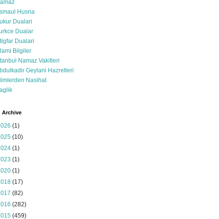
amaz
smaul Husna
ukur Dualari
urkce Dualar
stigfar Dualari
slami Bilgiler
stanbul Namaz Vakitleri
bdulkadir Geylani Hazretleri
limlerden Nasihat
aglik
 Archive
2026
(1)
2025
(10)
2024
(1)
2023
(1)
2020
(1)
2018
(17)
2017
(82)
2016
(282)
2015
(459)