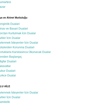
umartesi
azar
a ve Ahiret Mutluluğu
enginlik Dualari
inav ve Basari Dualari
orctan Kurtulmak İcin Dualar
vliler İcin Dualar
vlenmek İsteyenler İcin Dualar
otulerden Korunma Dualari
orluklarla Karsilasinca Okunacak Dualar
eniden Başlangıç
stigfar Dualari
alavatlar
ukur Dualari
urkce Dualar
LU AİLE
vlenmek İsteyenler İcin Dualar
vliler İcin Dualar
amilelik