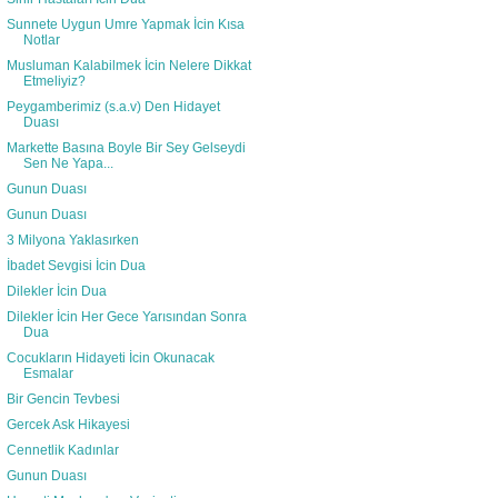
Sunnete Uygun Umre Yapmak İcin Kısa
Notlar
Musluman Kalabilmek İcin Nelere Dikkat
Etmeliyiz?
Peygamberimiz (s.a.v) Den Hidayet
Duası
Markette Basına Boyle Bir Sey Gelseydi
Sen Ne Yapa...
Gunun Duası
Gunun Duası
3 Milyona Yaklasırken
İbadet Sevgisi İcin Dua
Dilekler İcin Dua
Dilekler İcin Her Gece Yarısından Sonra
Dua
Cocukların Hidayeti İcin Okunacak
Esmalar
Bir Gencin Tevbesi
Gercek Ask Hikayesi
Cennetlik Kadınlar
Gunun Duası