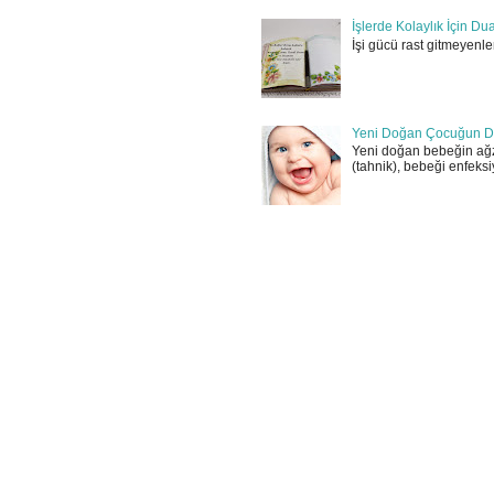
İşlerde Kolaylık İçin Du
İşi gücü rast gitmeyenler
Yeni Doğan Çocuğun D
Yeni doğan bebeğin ağz
(tahnik), bebeği enfeksi