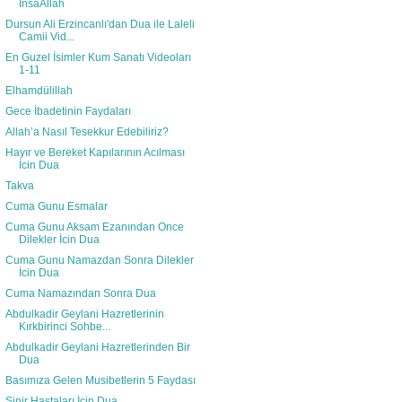
İnsaAllah
Dursun Ali Erzincanlı'dan Dua ile Laleli
Camii Vid...
En Guzel İsimler Kum Sanatı Videoları
1-11
Elhamdülillah
Gece İbadetinin Faydaları
Allah’a Nasıl Tesekkur Edebiliriz?
Hayır ve Bereket Kapılarının Acılması
İcin Dua
Takva
Cuma Gunu Esmalar
Cuma Gunu Aksam Ezanından Once
Dilekler İcin Dua
Cuma Gunu Namazdan Sonra Dilekler
İcin Dua
Cuma Namazından Sonra Dua
Abdulkadir Geylani Hazretlerinin
Kırkbirinci Sohbe...
Abdulkadir Geylani Hazretlerinden Bir
Dua
Basımıza Gelen Musibetlerin 5 Faydası
Sinir Hastaları İcin Dua