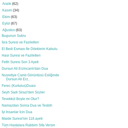
►
Aralık
(62)
►
Kasım
(34)
►
Ekim
(63)
►
Eylül
(67)
▼
Ağustos
(63)
Bugunun Sukru
İsra Suresi ve Faziletleri
El Bedi Esması İle Dileklerin Kabulu
Hasr Suresi ve Faziletleri
Fetih Suresi Son 3 Ayeti
Dursun Ali Erzincanlı'dan Dua
Nusretiye Camii Görüntüsü Esliğinde
Dursun Ali Erz...
Ferec (Kurtulus)Duası
Seyh Sadi Sirazi'den Sozler
Tevekkül Boyle mi Olur?
Namazdan Sonra Dua ve Tesbih
İyi İnsanlar İcin Dua
Maide Suresi'nin 118.ayeti
Tüm Hastalara Rabbim Sifa Versin