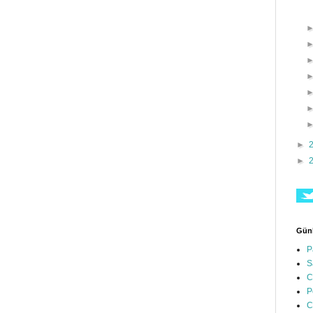
►
►
Günl
P
S
C
P
C