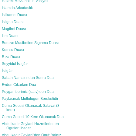
Hazreti Mevlana'nın Vasiyeti
İslamda Arkadaslık
İstikamet Duası
İstigna Duası
Magfiret Duası
İlim Duası
Borc ve Musibetten Sıgınma Duası
Komsu Duası
Rıza Duası
Seyyidul İstigfar
İstigfar
Sabah Namazından Sonra Dua
Evden Cıkarken Dua
Peygamberimiz (s.a.v) den Dua
Paylasmak Mutlulugun Bereketidir
Cuma Gecesi Okunacak Salavat (3
kere)
Cuma Gecesi 10 Kere Okunacak Dua
Abdulkadir Geylani Hazretlerinden
Ogutler: İbadet ...
Abdulkadir Geylani'den Ogut: Yalnız