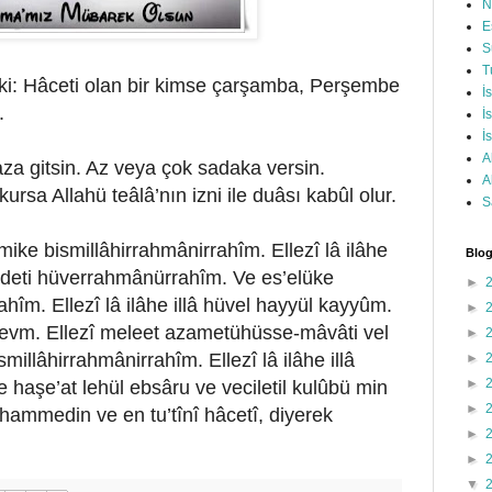
N
E
S
T
ki: Hâceti olan bir kimse çarşamba, Perşembe
İ
.
İ
İ
A
a gitsin. Az veya çok sadaka versin.
A
sa Allahü teâlâ’nın izni ile duâsı kabûl olur.
S
ike bismillâhirrahmânirrahîm. Ellezî lâ ilâhe
Blog
hâdeti hüverrahmânürrahîm. Ve es’elüke
►
hîm. Ellezî lâ ilâhe illâ hüvel hayyül kayyûm.
►
nevm. Ellezî meleet azametühüsse-mâvâti vel
►
millâhirrahmânirrahîm. Ellezî lâ ilâhe illâ
►
►
 haşe’at lehül ebsâru ve veciletil kulûbü min
►
uhammedin ve en tu’tînî hâcetî, diyerek
►
►
▼