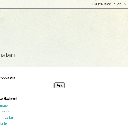
uaları
logda Ara
ar Hazinesi
ualar
ureler
alavatlar
ikirler