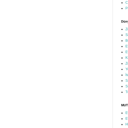
C
P
Düny
Z
S
B
E
E
K
Z
Y
İ
S
S
T
MUT
E
E
H