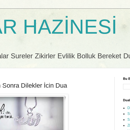
R HAZİNESİ
r Sureler Zikirler Evlilik Bolluk Bereket D
Bu B
onra Dilekler İcin Dua
Dual
D
S
S
Z