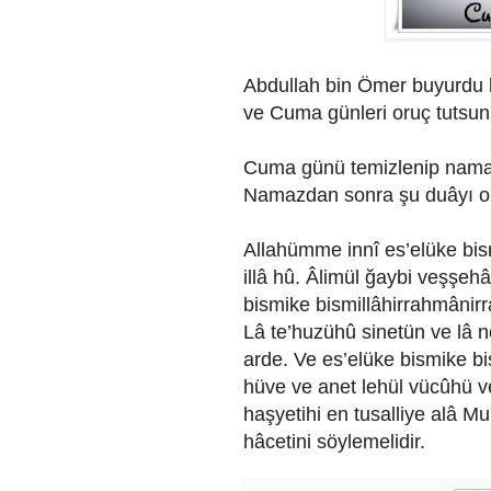
Abdullah bin Ömer buyurdu 
ve Cuma günleri oruç tutsun
Cuma günü temizlenip namaz
Namazdan sonra şu duâyı okur
Allahümme innî es’elüke bism
illâ hû. Âlimül ğaybi veşşe
bismike bismillâhirrahmânirra
Lâ te’huzühû sinetün ve lâ 
arde. Ve es’elüke bismike bis
hüve ve anet lehül vücûhü ve
haşyetihi en tusalliye alâ M
hâcetini söylemelidir.