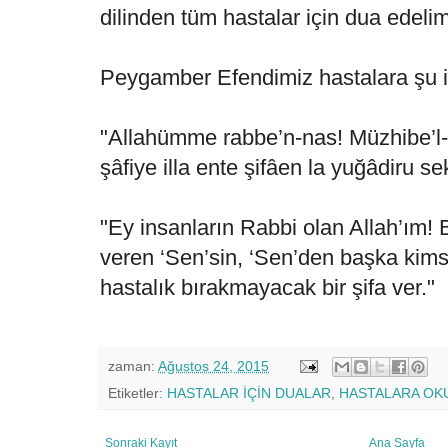
dilinden tüm hastalar için dua edelim
Peygamber Efendimiz hastalara şu i
"Allahümme rabbe’n-nas! Müzhibe’l-be’
şâfiye illa ente şifâen la yuğâdiru 
"Ey insanların Rabbi olan Allah’ım! B
veren ‘Sen’sin, ‘Sen’den başka kims
hastalık bırakmayacak bir şifa ver."
zaman:
Ağustos 24, 2015
Etiketler:
HASTALAR İÇİN DUALAR
,
HASTALARA OK
Sonraki Kayıt
Ana Sayfa