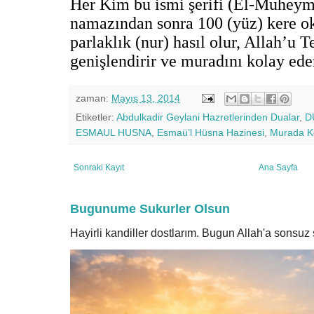
Her Kim bu ismi şerifi (El-Muheym
namazından sonra 100 (yüz) kere ok
parlaklık (nur) hasıl olur, Allah’u 
genişlendirir ve muradını kolay ede
zaman:
Mayıs 13, 2014
Etiketler:
Abdulkadir Geylani Hazretlerinden Dualar
,
D
ESMAUL HUSNA
,
Esmaü’l Hüsna Hazinesi
,
Murada Ko
Sonraki Kayıt
Ana Sayfa
Bugunume Sukurler Olsun
Hayirli kandiller dostlarım. Bugun Allah'a sonsu