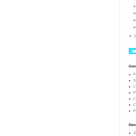
►
Günl
P
S
C
P
C
C
P
Düny
Z