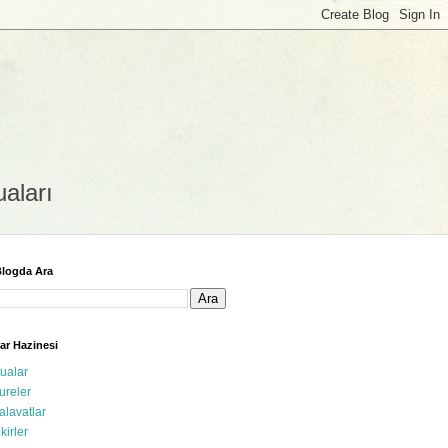
uaları
logda Ara
ar Hazinesi
ualar
ureler
alavatlar
ikirler