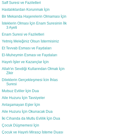
Saff Suresi ve Faziletleri
Hastalıklardan Korunmak İçin
Bir Mekanda Haşerelerin Olmaması İçin
İsteklerin Olması İçin Enam Suresinin İlk
3 Ayeti
Enam Suresi ve Faziletleri
Yetmiş Meleğiniz Olsun İstermisiniz
Et Tevvab Esması ve Faydaları
El-Muheymin Esması ve Faydaları
Hayırlı İşler ve Kazançlar İçin
Allah'ın Sevdiği Kullarından Olmak İçin
Zikir
Dileklerin Gerçekleşmesi İcin İhlas
Suresi
Mutsuz Evliler İçin Dua
Aile Huzuru İçin Tavsiyeler
Anlaşamayan Eşler İçin
Aile Huzuru İçin Okunacak Dua
İki Cihanda da Mutlu Evlilik İçin Dua
Çocuk Düşmemesi İçin
Çocuk ve Hayırlı Mirasçı İsteme Duası