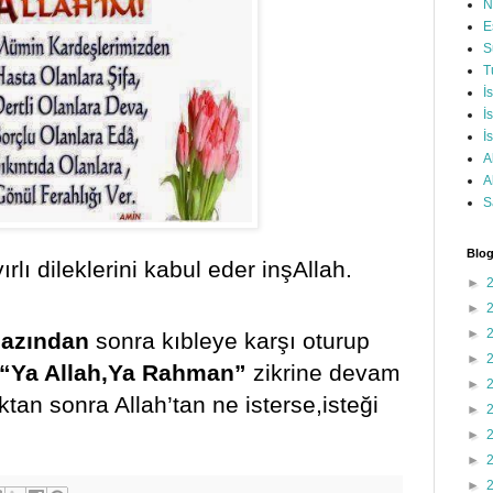
N
E
S
T
İ
İ
İ
A
A
S
Blog
ı dileklerini kabul eder inşAllah.
►
►
►
mazından
sonra kıbleye karşı oturup
►
“Ya Allah,Ya Rahman”
zikrine devam
►
tan sonra Allah’tan ne isterse,isteği
►
►
►
►