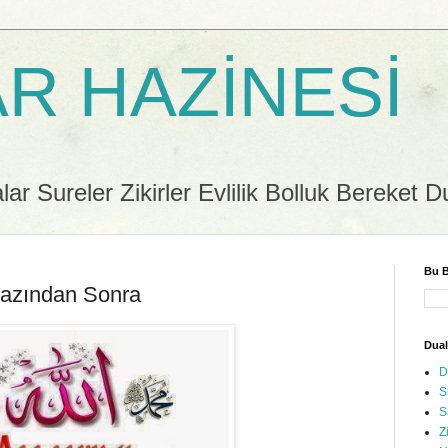
R HAZİNESİ
r Sureler Zikirler Evlilik Bolluk Bereket D
Bu B
azından Sonra
Dual
D
S
S
Z