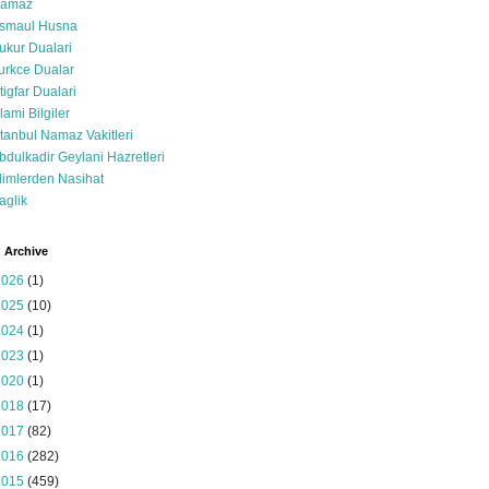
amaz
smaul Husna
ukur Dualari
urkce Dualar
stigfar Dualari
slami Bilgiler
stanbul Namaz Vakitleri
bdulkadir Geylani Hazretleri
limlerden Nasihat
aglik
 Archive
2026
(1)
2025
(10)
2024
(1)
2023
(1)
2020
(1)
2018
(17)
2017
(82)
2016
(282)
2015
(459)