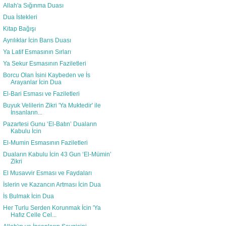
Allah'a Sığınma Duası
Dua İstekleri
Kitap Bağışı
Ayrılıklar İcin Barıs Duası
Ya Latif Esmasının Sırları
Ya Sekur Esmasının Faziletleri
Borcu Olan İsini Kaybeden ve İs
Arayanlar İcin Dua
El-Bari Esması ve Faziletleri
Buyuk Velilerin Zikri 'Ya Muktedir' ile
İnsanların...
Pazartesi Gunu ‘El-Batın’ Duaların
Kabulu İcin
El-Mumin Esmasının Faziletleri
Duaların Kabulu İcin 43 Gun ‘El-Mümin’
Zikri
El Musavvir Esması ve Faydaları
İslerin ve Kazancın Artması İcin Dua
İs Bulmak İcin Dua
Her Turlu Serden Korunmak İcin 'Ya
Hafız Celle Cel...