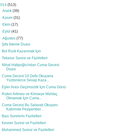
2014
(513)
►
Aralık
(39)
►
Kasım
(31)
►
Ekim
(17)
►
Eylül
(41)
▼
Ağustos
(77)
Şifa İsteme Duası
Bol Rızık Kazanmak İçin
Tekasur Suresi ve Faziletleri
Nihat Hatipoğlu'ndan Cuma Gecesi
Duası
Cuma Gecesi 10 Defa Okuyana
Yüzbinlerce Sevap Kaza...
Eşler Arası Geçimsizlik İçin Cuma Günü
Rızkın Artması ve Kimseye Muhtaç
Olmamak İçin Cuma...
Cuma Gecesi Bu Salavatı Okuyanı
Kabrinde Peygamber...
Bazı Surelerin Faziletleri
Kevser Suresi ve Faziletleri
Muhammed Suresi ve Faziletleri