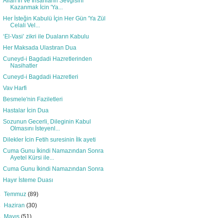
Allah'ın ve İnsanların Sevgisini
Kazanmak İcin 'Ya...
Her İsteğin Kabulü İçin Her Gün 'Ya Zül
Celali Vel...
‘El-Vasi’ zikri ile Duaların Kabulu
Her Maksada Ulastıran Dua
Cuneyd-i Bagdadi Hazretlerinden
Nasihatler
Cuneyd-i Bagdadi Hazretleri
Vav Harfi
Besmele'nin Faziletleri
Hastalar İcin Dua
Sozunun Gecerli, Dileginin Kabul
Olmasını İsteyenl...
Dilekler İcin Fetih suresinin İlk ayeti
Cuma Gunu İkindi Namazından Sonra
Ayetel Kürsi ile...
Cuma Gunu İkindi Namazından Sonra
Hayır İsteme Duası
►
Temmuz
(89)
►
Haziran
(30)
►
Mayıs
(51)