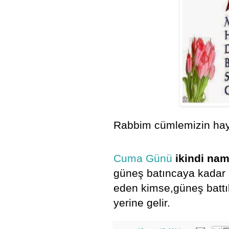
Rabbim cümlemizin hayırl
Cuma Günü
ikindi na
güneş batıncaya kadar
eden kimse,güneş battık
yerine gelir.