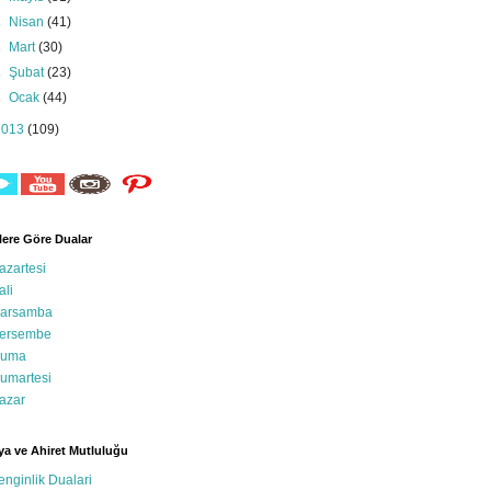
►
Nisan
(41)
►
Mart
(30)
►
Şubat
(23)
►
Ocak
(44)
2013
(109)
ere Göre Dualar
azartesi
ali
arsamba
ersembe
uma
umartesi
azar
a ve Ahiret Mutluluğu
enginlik Dualari