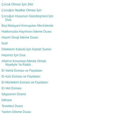
Çocuk Olması İçin Zikir
Çocuğun İtaatkar Olması İçin
Çocuğun Huyunun Güzelleşmesi İçin
Dua
Boş Malayani Konuşulan Meclislerde
Hakkımızda Hayırlısını İsteme Duası
Hayırlı Sevgi İsteme Duası
İsraf
Dileklerin Kabulü İçin İnşirah Suresi
Hepimiz İçin Dua
Allah'ın Koruması Altında Olmak
Niyetiyle Ya Rakib...
El-Vahid Esması ve Faydaları
El-Aziz Esması ve Faydaları
El-Müntekim Esması ve Faydaları
El-Veli Esması
İstişarenin Önemi
İstihare
Tevekkul Duası
Yardım Dileme Duası