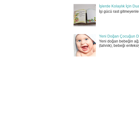
İşlerde Kolaylık İçin Du
İşi gücü rast gitmeyenler
Yeni Doğan Çocuğun D
Yeni doğan bebeğin ağz
(tahnik), bebeği enfeksi