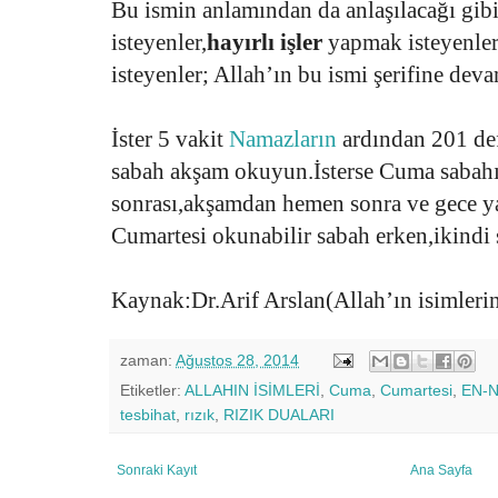
Bu ismin anlamından da anlaşılacağı gibi
isteyenler,
hayırlı işler
yapmak isteyenler
isteyenler; Allah’ın bu ismi şerifine deva
İster 5 vakit
Namazların
ardından 201 de
sabah akşam okuyun.İsterse Cuma sabahı
sonrası,akşamdan hemen sonra ve gece y
Cumartesi okunabilir sabah erken,ikindi s
Kaynak:Dr.Arif Arslan(Allah’ın isimlerini
zaman:
Ağustos 28, 2014
Etiketler:
ALLAHIN İSİMLERİ
,
Cuma
,
Cumartesi
,
EN-N
tesbihat
,
rızık
,
RIZIK DUALARI
Sonraki Kayıt
Ana Sayfa