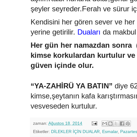
şeyler seyreder.Ferah ve sürur iç
Kendisini her gören sever ve her 
yerine getirilir.
Duaları
da makbul 
Her gün her namazdan sonra (
kimse korkulardan kurtulur v
güven içinde olur.
“YA-ZAHİRÜ YA BATIN”
diye 6
kimse,şeytanın kafa karıştırması
vesveseden kurtulur.
zaman:
Ağustos 18, 2014
Etiketler:
DİLEKLER İÇİN DUALAR
,
Esmalar
,
Pazartes