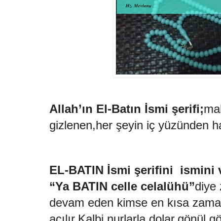
Allah’ın El-Batın İsmi şerifi;
mah
gizlenen,her şeyin iç yüzünden h
EL-BATIN İsmi şerifini ismini 
“Ya BATIN celle celalühü”
diye 
devam eden kimse en kısa zamand
açılır.Kalbi nurlarla dolar,gönül gö