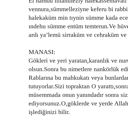
El hamdü lillahilleziy halekassemavati
vennura,sümmelleziyne keferu bi rabb
halekaküm min tıynin sümme kada ec
ındehu sümme entüm temterun.Ve hüvel
ardı ya’lemü sirraküm ve cehraküm ve
MANASI:
Gökleri ve yeri yaratan,karanlık ve nu
olsun.Sonra bu nimetlere nankörlük edi
Rablarına bu mahkukatı veya bunlardan
tutuyorlar.Sizi topraktan O yarattı,sonr
müsemmada onun yanındadır sonra siz
ediyorsunuz.O,göklerde ve yerde Allah’tı
işlediğinizi bilir.