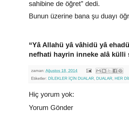
sahibine de öğret” dedi.
Bunun üzerine bana şu duayı öğre
“Yâ Allahü yâ vâhidü yâ ehadü
nefhati hayrin inneke alâ külli 
zaman:
Ağustos 18, 2014
Etiketler:
DİLEKLER İÇİN DUALAR
,
DUALAR
,
HER Dİ
Hiç yorum yok:
Yorum Gönder