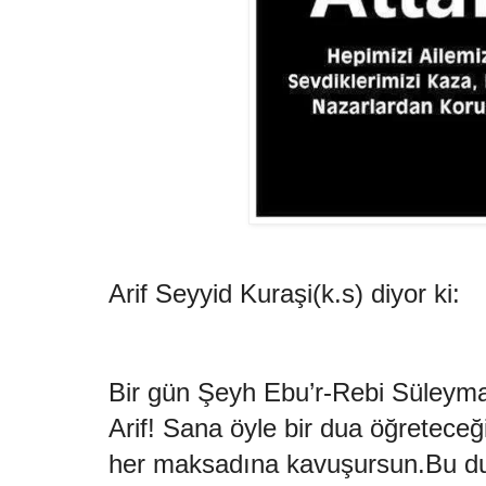
Arif Seyyid Kuraşi(k.s) diyor ki:
Bir gün Şeyh Ebu’r-Rebi Süleyma
Arif! Sana öyle bir dua öğreteceğim
her maksadına kavuşursun.Bu dua