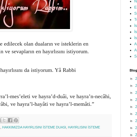
N
E
S
T
İ
İ
İ
 edilecek olan duaların ve isteklerin en
A
A
rin ve sevapların en hayırlısını istiyorum.
S
ayırlısını da istiyorum. Yâ Rabbi
Blog
►
►
►
a’l-mes’eleti ve hayra’d-duâi, ve hayra’n-necâhi,
►
vâbi, ve hayra’l-hayâti ve hayra’l-memâti.”
►
►
►
R
,
HAKKIMIZDA HAYIRLISINI İSTEME DUASI
,
HAYIRLISINI İSTEME
►
►