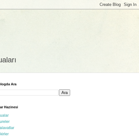
uaları
logda Ara
ar Hazinesi
ualar
ureler
alavatlar
ikirler