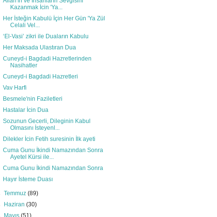
Allah'ın ve İnsanların Sevgisini
Kazanmak İcin 'Ya...
Her İsteğin Kabulü İçin Her Gün 'Ya Zül
Celali Vel...
‘El-Vasi’ zikri ile Duaların Kabulu
Her Maksada Ulastıran Dua
Cuneyd-i Bagdadi Hazretlerinden
Nasihatler
Cuneyd-i Bagdadi Hazretleri
Vav Harfi
Besmele'nin Faziletleri
Hastalar İcin Dua
Sozunun Gecerli, Dileginin Kabul
Olmasını İsteyenl...
Dilekler İcin Fetih suresinin İlk ayeti
Cuma Gunu İkindi Namazından Sonra
Ayetel Kürsi ile...
Cuma Gunu İkindi Namazından Sonra
Hayır İsteme Duası
►
Temmuz
(89)
►
Haziran
(30)
►
Mayıs
(51)