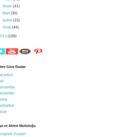
►
Nisan
(41)
►
Mart
(30)
►
Şubat
(23)
►
Ocak
(44)
2013
(109)
ere Göre Dualar
azartesi
ali
arsamba
ersembe
uma
umartesi
azar
a ve Ahiret Mutluluğu
enginlik Dualari