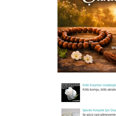
Kötü İnsanları Uzaklaşt
Kötü komşu, kötü akraba
İşlerde Kolaylık İçin Du
İşi gücü rast gitmeyenler