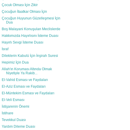
Çocuk Olması İçin Zikir
Çocuğun İtaatkar Olması İçin
Çocuğun Huyunun Güzelleşmesi İçin
Dua
Boş Malayani Konuşulan Meclislerde
Hakkımızda Hayırlısını İsteme Duası
Hayırlı Sevgi İsteme Duası
İsraf
Dileklerin Kabulü İçin İnşirah Suresi
Hepimiz İçin Dua
Allah'ın Koruması Altında Olmak
Niyetiyle Ya Rakib...
El-Vahid Esması ve Faydaları
El-Aziz Esması ve Faydaları
El-Müntekim Esması ve Faydaları
El-Veli Esması
İstişarenin Önemi
İstihare
Tevekkul Duası
Yardım Dileme Duası