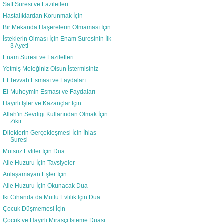
Saff Suresi ve Faziletleri
Hastalıklardan Korunmak İçin
Bir Mekanda Haşerelerin Olmaması İçin
İsteklerin Olması İçin Enam Suresinin İlk
3 Ayeti
Enam Suresi ve Faziletleri
Yetmiş Meleğiniz Olsun İstermisiniz
Et Tevvab Esması ve Faydaları
El-Muheymin Esması ve Faydaları
Hayırlı İşler ve Kazançlar İçin
Allah'ın Sevdiği Kullarından Olmak İçin
Zikir
Dileklerin Gerçekleşmesi İcin İhlas
Suresi
Mutsuz Evliler İçin Dua
Aile Huzuru İçin Tavsiyeler
Anlaşamayan Eşler İçin
Aile Huzuru İçin Okunacak Dua
İki Cihanda da Mutlu Evlilik İçin Dua
Çocuk Düşmemesi İçin
Çocuk ve Hayırlı Mirasçı İsteme Duası