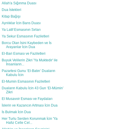
Allah'a Sığınma Duası
Dua İstekleri
Kitap Bağışı
Ayrılıklar İcin Barıs Duası
Ya Latif Esmasının Sırları
Ya Sekur Esmasının Faziletleri
Borcu Olan İsini Kaybeden ve İs
Arayanlar İcin Dua
El-Bari Esması ve Faziletleri
Buyuk Velilerin Zikri 'Ya Muktedir' ile
İnsanların...
Pazartesi Gunu ‘El-Batın’ Duaların
Kabulu İcin
El-Mumin Esmasının Faziletleri
Duaların Kabulu İcin 43 Gun ‘El-Mümin’
Zikri
El Musavvir Esması ve Faydaları
İslerin ve Kazancın Artması İcin Dua
İs Bulmak İcin Dua
Her Turlu Serden Korunmak İcin 'Ya
Hafız Celle Cel...