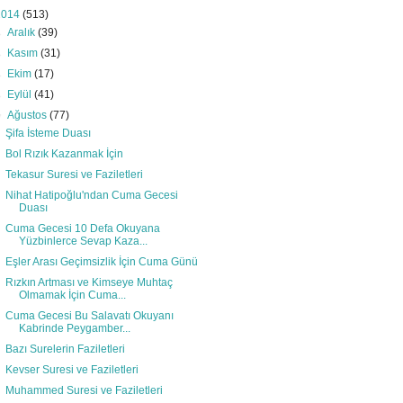
2014
(513)
►
Aralık
(39)
►
Kasım
(31)
►
Ekim
(17)
►
Eylül
(41)
▼
Ağustos
(77)
Şifa İsteme Duası
Bol Rızık Kazanmak İçin
Tekasur Suresi ve Faziletleri
Nihat Hatipoğlu'ndan Cuma Gecesi
Duası
Cuma Gecesi 10 Defa Okuyana
Yüzbinlerce Sevap Kaza...
Eşler Arası Geçimsizlik İçin Cuma Günü
Rızkın Artması ve Kimseye Muhtaç
Olmamak İçin Cuma...
Cuma Gecesi Bu Salavatı Okuyanı
Kabrinde Peygamber...
Bazı Surelerin Faziletleri
Kevser Suresi ve Faziletleri
Muhammed Suresi ve Faziletleri