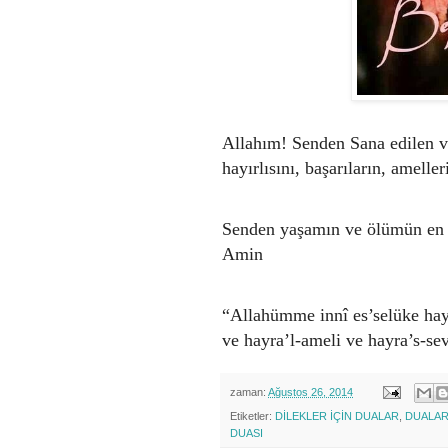
Allahım! Senden Sana edilen ve
hayırlısını, başarıların, amelle
Senden yaşamın ve ölümün en h
Amin
“Allahümme innî es’selüke hayr
ve hayra’l-ameli ve hayra’s-se
zaman:
Ağustos 26, 2014
Etiketler:
DİLEKLER İÇİN DUALAR
,
DUALA
DUASI