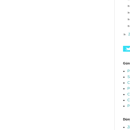
►
Günl
P
S
C
P
C
C
P
Düny
Z