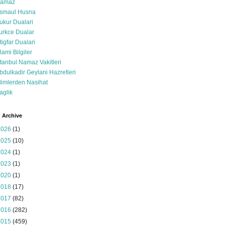
amaz
smaul Husna
ukur Dualari
urkce Dualar
stigfar Dualari
slami Bilgiler
stanbul Namaz Vakitleri
bdulkadir Geylani Hazretleri
limlerden Nasihat
aglik
 Archive
2026
(1)
2025
(10)
2024
(1)
2023
(1)
2020
(1)
2018
(17)
2017
(82)
2016
(282)
2015
(459)