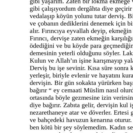
gibi yaşarım. Zaten bir lokma ekmeğe 
gibi çalışıyordum dergâhta diye geçiri
vedalaşıp köyün yolunu tutar derviş. B
ve çobanın dediklerini denemek için bir
alır. Fırıncıya eyvallah deyip, ekmeğin
Fırıncı, dervişe zaten ekmeğin karşılığ
ödediğini ve bu köyde para geçmediğini
demesinin yeterli olduğunu söyler. La
Kulun ve Allah’ın işine karışmayıp ya
Derviş bu işe sevinir. Kısa süre sonra 
yerleşir, biriyle evlenir ve hayatını kur
dervişin. Bir gün sokakta yürürken başı
bağırır “ ey cemaati Müslim nasıl olur
ortasında böyle gezmesine izin verirsin
diye bağırır. Zabıta gelir, dervişin kul 
nezarethaneye atar ve döverler. Ertesi
ve bahçedeki havuzun kenarına oturur. 
ben kötü bir şey söylemedim. Kadın se