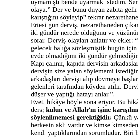
uymamıştı bende uyarmak istedim. Sen n
olaya.” Der ve bunu duyan zabıta gelir 
karıştığını söyleyip” tekrar nezarethan
Ertesi gün derviş, nezarethaneden çıkar
iki gündür nerede olduğunu ve yüzünün
sorar. Derviş olayları anlatır ve ekler
gelecek balığa sözleşmiştik bugün içi
evde olmadığımı iki gündür gelmediğimi
Kapı çalınır, kapıda dervişin arkadaşları
dervişin size yalan söylememi istediğin
arkadaşları dervişi alıp dövmeye başl
gelenleri tarafından köyden atılır. Derv
düşer ve yaptığı hatayı anlar.”.
Evet, hikâye böyle sona eriyor. Bu hik
ders;
kulun ve Allah’ın işine karışılm
söylenilmemesi gerektiğidir.
Çünkü ya
herkesin aklı vardır ve kimse kimseden
kendi yaptıklarından sorumludur. Biri 