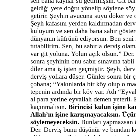
sen bana kaynar su getirmişsin. Git bana
geldiği yere doğru yönelip söylene söy
getirir. Şeyhin avucuna suyu döker ve 
Şeyh kafasını yerden kaldırmadan dervi
kuluyum ve sen daha bana sabır göster
dünyanın küfrünü ediyorsun. Ben seni 
tutabilirim. Sen, bu sabırla derviş olam
var git yoluna. Yolun açık olsun.” Der
sonra şeyhinin onu sabır sınavına tabii
diler ama iş işten geçmiştir. Şeyh, derv
derviş yollara düşer. Günler sonra bir ç
çobana; “Yakınlarda bir köy olup olmad
tepenin ardında bir köy var. Adı “Eyva
al para yerine eyvallah demen yeterli.
kaçınmalısın.
Birincisi kulun işine ka
Allah’ın işine karışmayacaksın. Üçü
söylemeyeceksin.
Bunları yapmazsan 
Der. Derviş bunu düşünür ve bundan ko