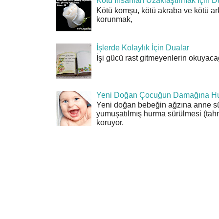
Kötü İnsanları Uzaklaştırmak İçin D
Kötü komşu, kötü akraba ve kötü ar
korunmak,
İşlerde Kolaylık İçin Dualar
İşi gücü rast gitmeyenlerin okuyacağı
Yeni Doğan Çocuğun Damağına Hu
Yeni doğan bebeğin ağzına anne sü
yumuşatılmış hurma sürülmesi (tahn
koruyor.