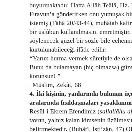
buyurmaktadır. Hatta Allâh Teâlâ, Hz.
Fıravun’a gönderirken onu yumuşak bir
istemiş (Tâhâ 20/43-44), muhâtab kafir
bir üslûbun kullanılmasını emretmiştir. 
söylenecek güzel bir sözle bile cehen
kurtulunabileceği ifâde edilir:
“
Yarım hurma vermek sûretiyle de ol
Bunu da bulamayan (hiç olmazsa) güze
korunsun! ”
| Müslim, Zekât, 68
4. İki kişinin, yanlarında bulunan üç
aralarında fısıldaşmaları yasaklanmış
Resûl-i Ekrem Efendimiz (
sallallâhu a
tavrın, yalnız kalan kimsenin üzülmesi
belirtmektedir. (Buhârî, İsti’zân, 47) 