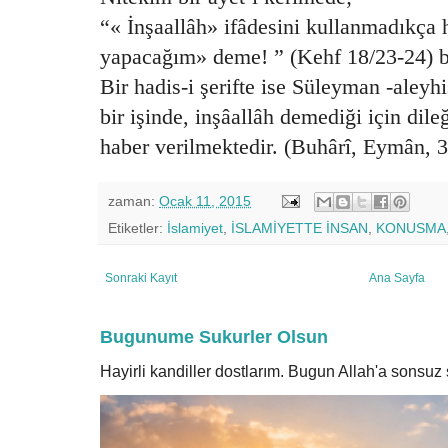
“« İnşaallâh» ifâdesini kullanmadıkça 
yapacağım» deme! ” (Kehf 18/23-24) b
Bir hadis-i şerifte ise Süleyman -aleyh
bir işinde, inşâallâh demediği için dil
haber verilmektedir. (Buhârî, Eymân, 3
zaman:
Ocak 11, 2015
Etiketler:
İslamiyet
,
İSLAMİYETTE İNSAN
,
KONUSMA
Sonraki Kayıt
Ana Sayfa
Bugunume Sukurler Olsun
Hayirli kandiller dostlarım. Bugun Allah'a sonsu