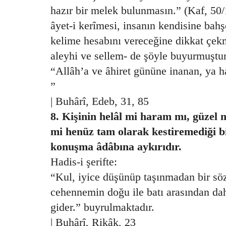
hazır bir melek bulunmasın.” (Kaf, 50/
âyet-i kerîmesi, insanın kendisine bah
kelime hesabını vereceğine dikkat çekm
aleyhi ve sellem- de şöyle buyurmuştur
“Allâh’a ve âhiret gününe inanan, ya h
”
| Buhârî, Edeb, 31, 85
8. Kişinin helâl mi haram mı, güzel m
mi henüz tam olarak kestiremediği b
konuşma âdâbına aykırıdır.
Hadis-i şerifte:
“Kul, iyice düşünüp taşınmadan bir sö
cehennemin doğu ile batı arasından dah
gider.” buyrulmaktadır.
| Buhârî, Rikâk, 23