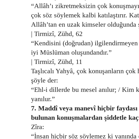
“Allâh’ı zikretmeksizin çok konuşmayın
çok söz söylemek kalbi katılaştırır. Katı
Allâh’tan en uzak kimseler olduğunda 
| Tirmizî, Zühd, 62
“Kendisini (doğrudan) ilgilendirmeyen ş
iyi Müslüman oluşundandır.”
| Tirmizî, Zühd, 11
Taşlıcalı Yahyâ, çok konuşanların çok h
şöyle der:
“Ehl-i dillerde bu mesel anılur; / Kim k
yanılur.”
7. Maddî veya manevî hiçbir faydası 
bulunan konuşmalardan şiddetle kaçı
Zîra:
“İnsan hiçbir söz söylemez ki yanında