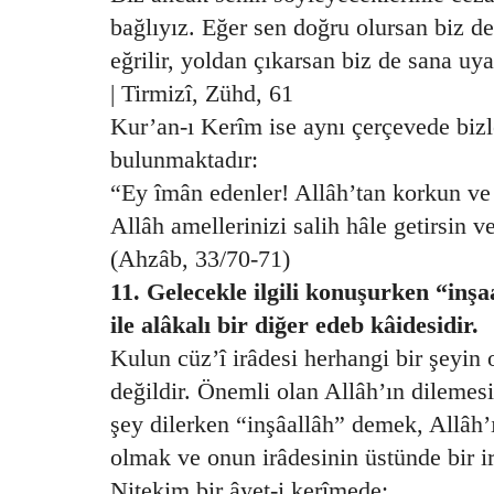
bağlıyız. Eğer sen doğru olursan biz d
eğrilir, yoldan çıkarsan biz de sana uya
| Tirmizî, Zühd, 61
Kur’an-ı Kerîm ise aynı çerçevede bizl
bulunmaktadır:
“Ey îmân edenler! Allâh’tan korkun ve
Allâh amellerinizi salih hâle getirsin v
(Ahzâb, 33/70-71)
11. Gelecekle ilgili konuşurken “in
ile alâkalı bir diğer edeb kâidesidir.
Kulun cüz’î irâdesi herhangi bir şeyin 
değildir. Önemli olan Allâh’ın dilemesidi
şey dilerken “inşâallâh” demek, Allâh’ı
olmak ve onun irâdesinin üstünde bir 
Nitekim bir âyet-i kerîmede;