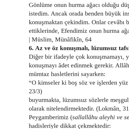
Gönlüme onun hurma ağacı olduğu dü
istedim. Ancak orada benden büyük in
konuşmaktan çekindim. Onlar cevâbı b
ettiklerinde, Efendimiz onun hurma ağ
| Müslim, Münâfikîn, 64
6. Az ve öz konuşmalı, lüzumsuz tafsi
Diğer bir ifadeyle çok konuşmamayı, y
konuşmayı âdet edinmek gerekir. Allâh
mümtaz hasletlerini sayarken:
“O kimseler ki boş söz ve işlerden yüz
23/3)
buyurmakta, lüzumsuz sözlerle meşgul 
olarak nitelendirmektedir. (Lokmân, 31
Peygamberimiz (
sallallâhu aleyhi ve s
hadisleriyle dikkat çekmektedir: