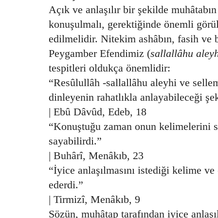
Açık ve anlaşılır bir şekilde muhâtabın
konuşulmalı, gerektiğinde önemli görül
edilmelidir. Nitekim ashâbın, fasih ve 
Peygamber Efendimiz (
sallallâhu aley
tespitleri oldukça önemlidir:
“Resûlullâh -sallallâhu aleyhi ve sell
dinleyenin rahatlıkla anlayabileceği şek
| Ebû Dâvûd, Edeb, 18
“Konuştuğu zaman onun kelimelerini 
sayabilirdi.”
| Buhârî, Menâkıb, 23
“İyice anlaşılmasını istediği kelime ve 
ederdi.”
| Tirmizî, Menâkıb, 9
Sözün, muhâtap tarafından iyice anlaşıl