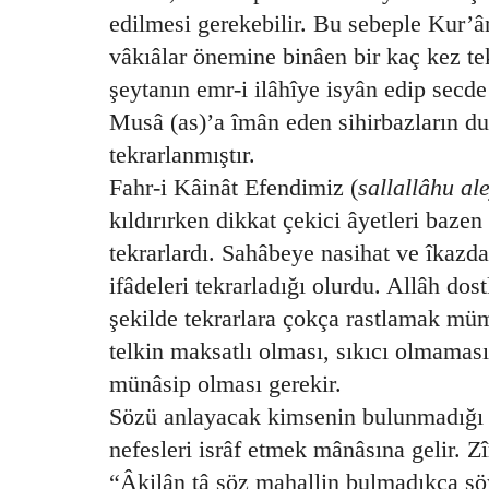
edilmesi gerekebilir. Bu sebeple Kur’â
vâkıâlar önemine binâen bir kaç kez te
şeytanın emr-i ilâhîye isyân edip secd
Musâ (as)’a îmân eden sihirbazların du
tekrarlanmıştır.
Fahr-i Kâinât Efendimiz (
sallallâhu al
kıldırırken dikkat çekici âyetleri bazen
tekrarlardı. Sahâbeye nasihat ve îkazd
ifâdeleri tekrarladığı olurdu. Allâh dos
şekilde tekrarlara çokça rastlamak m
telkin maksatlı olması, sıkıcı olmamas
münâsip olması gerekir.
Sözü anlayacak kimsenin bulunmadığı
nefesleri isrâf etmek mânâsına gelir. Z
“Âkilân tâ söz mahallin bulmadıkça s