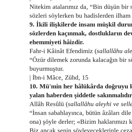
Nitekim atalarımız da, “Bin düşün bir 
sözleri söylerken bu hadislerden ilham 
9. İkili ilişkilerde insanı müşkil du
sözlerden kaçınmak, dostlukların de
ehemmiyeti hâizdir.
Fahr-i Kâinât Efendimiz (
sallallâhu al
“Özür dilemek zorunda kalacağın bir 
buyurmuştur.
| İbn-i Mâce, Zühd, 15
10. Mü'min her hâlükârda doğruyu k
yalan haberden şiddetle sakınmalıdır
Allâh Resûlü (
sallallâhu aleyhi ve sel
“İnsan sabahlayınca, bütün âzâları dil
ona) şöyle derler; «Bizim haklarımızı 
Biz ancak senin söyleyeceklerinle ceza