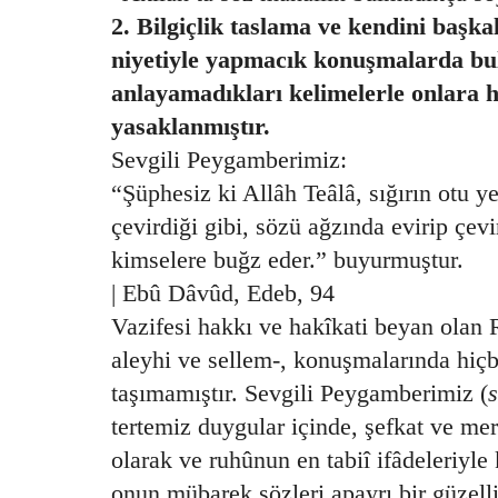
2. Bilgiçlik taslama ve kendini başk
niyetiyle yapmacık konuşmalarda bu
anlayamadıkları kelimelerle onlara h
yasaklanmıştır.
Sevgili Peygamberimiz:
“Şüphesiz ki Allâh Teâlâ, sığırın otu y
çevirdiği gibi, sözü ağzında evirip çev
kimselere buğz eder.” buyurmuştur.
| Ebû Dâvûd, Edeb, 94
Vazifesi hakkı ve hakîkati beyan olan R
aleyhi ve sellem-, konuşmalarında hiçb
taşımamıştır. Sevgili Peygamberimiz (
s
tertemiz duygular içinde, şefkat ve mer
olarak ve ruhûnun en tabiî ifâdeleriyl
onun mübarek sözleri apayrı bir güzelli