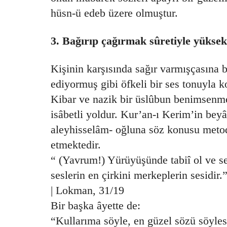
hüsn-ü edeb üzere olmuştur.
3. Bağırıp çağırmak sûretiyle yüksek
Kişinin karşısında sağır varmışçasına 
ediyormuş gibi öfkeli bir ses tonuyla k
Kibar ve nazik bir üslûbun benimsenme
isâbetli yoldur. Kur’an-ı Kerim’in bey
aleyhisselâm- oğluna söz konusu metod
etmektedir.
“ (Yavrum!) Yürüyüşünde tabiî ol ve se
seslerin en çirkini merkeplerin sesidir.
| Lokman, 31/19
Bir başka âyette de:
“Kullarıma söyle, en güzel sözü söylesi