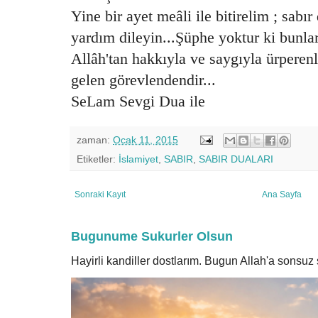
Yine bir ayet meâli ile bitirelim ; sabı
yardım dileyin...Şüphe yoktur ki bunlar
Allâh'tan hakkıyla ve saygıyla ürperenl
gelen görevlendendir...
SeLam Sevgi Dua ile
zaman:
Ocak 11, 2015
Etiketler:
İslamiyet
,
SABIR
,
SABIR DUALARI
Sonraki Kayıt
Ana Sayfa
Bugunume Sukurler Olsun
Hayirli kandiller dostlarım. Bugun Allah'a sonsu