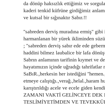
da dönüp haksızlık ettiğimiz ve sorgul
kaderi tenkid küfrüne girdiğimiz anl
ve kutsal bir sığınaktır Sabır.!!
''sabreden derviş muradına ermiş'' gib
harmanlanan bir yürek ikliminden süzü
; ''sabreden derviş sabır ede ede geberm
haddini bilmez laubalice bir lafa dönüş
Sabrın anlamının tarifinin kıymet ve de
hayatımızın içinde uğradığı tahrifatlar 
SaBıR.,herkesin her istediğini ''hemen.,
etmeye calıştığı.,verağ.,helal.,haram hu
karıştırıldığı acele ve ecele giden kend
ZAMANI VAKTİ GELİNCEYE DEK 
TESLİMİYETİMDEN VE TEVEKKÜ