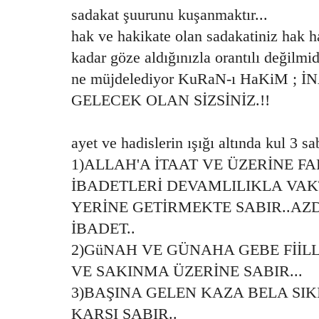
sadakat şuurunu kuşanmaktır...
hak ve hakikate olan sadakatiniz hak h
kadar göze aldığınızla orantılı değilmid
ne müjdelediyor KuRaN-ı HaKiM 
GELECEK OLAN SİZSİNİZ.!!
ayet ve hadislerin ışığı altında kul 3 sa
1)ALLAH'A İTAAT VE ÜZERİNE F
İBADETLERİ DEVAMLILIKLA VA
YERİNE GETİRMEKTE SABIR..AZ
İBADET..
2)GüNAH VE GÜNAHA GEBE Fİİ
VE SAKINMA ÜZERİNE SABIR...
3)BAŞINA GELEN KAZA BELA SIK
KARŞI SABIR..