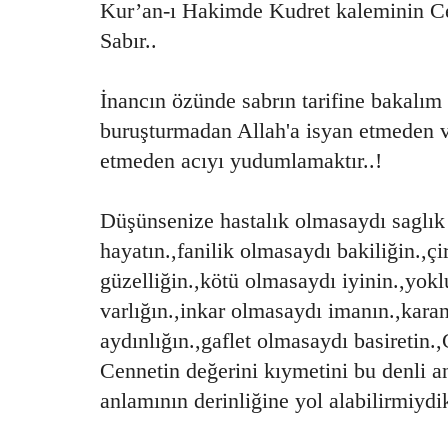
Kur’an-ı Hakimde Kudret kaleminin C
Sabır..
İnancın özünde sabrın tarifine bakalım 
buruşturmadan Allah'a isyan etmeden ve
etmeden acıyı yudumlamaktır..!
Düşünsenize hastalık olmasaydı saglık
hayatın.,fanilik olmasaydı bakiliğin.,ç
güzelliğin.,kötü olmasaydı iyinin.,yok
varlığın.,inkar olmasaydı imanın.,kara
aydınlığın.,gaflet olmasaydı basireti
Cennetin değerini kıymetini bu denli a
anlamının derinliğine yol alabilirmiyd