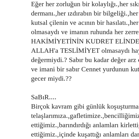
Eğer her zorluğun bir kolaylığı.,her sık
dermanı.,her ızdırabın bir bilgeliği.,her
kutsal çilenin ve acının bir hasılatı.,he
olmasaydı ve imanın ruhunda her zer
HAKİMİYETİNİN KUDRET ELİNDE OL
ALLAH'a TESLİMİYET olmasaydı hay
değermiydi.? Sabır bu kadar değer arz
ve imani bir sabır Cennet yurdunun ku
gecer miydi.??
SaBıR....
Birçok kavram gibi günlük koşuşturmal
telaşlarımıza.,gafletimize.,bencilliği
ettiğimiz.,barındırdığı anlamları kirlet
ettiğimiz.,içinde kuşattığı anlamları d