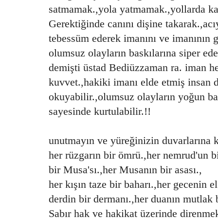
satmamak.,yola yatmamak.,yollarda ka
Gerektiğinde canını dişine takarak.,ac
tebessüm ederek imanını ve imanının g
olumsuz olayların baskılarına siper ede
demişti üstad Bediüzzaman ra. iman 
kuvvet.,hakiki imanı elde etmiş insa
okuyabilir.,olumsuz olayların yoğun b
sayesinde kurtulabilir.!!
unutmayın ve yüreğinizin duvarlarına k
her rüzgarın bir ömrü.,her nemrud'un bi
bir Musa'sı.,her Musanın bir asası.,
her kışın taze bir baharı.,her gecenin 
derdin bir dermanı.,her duanın mutlak b
Sabır hak ve hakikat üzerinde direnme