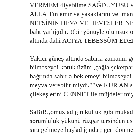
VERMEM diyebilme SAĞDUYUSU ve
ALLAH'ın emir ve yasaklarını ve iman
NEFSİNİN HEVA VE HEVESLERİNE te
bahtiyarlığıdır..!!bir yönüyle olumsuz 
altında dahi ACIYA TEBESSÜM EDE
Yakıcı güneş altında sabırla zamanın 
bilmeseydi koruk üzüm.,çağla şekerpar
bağrında sabırla beklemeyi bilmeseydi
meyva verebilir miydi.??ve KUR'AN sa
çilekeşlerini CENNET ile müjdeler miy
SaBıR.,omuzladığın kulluk gibi mukad
sorumluluk yükünü rüzgar tersinden es
sıra gelmeye başladığında ; geri dön