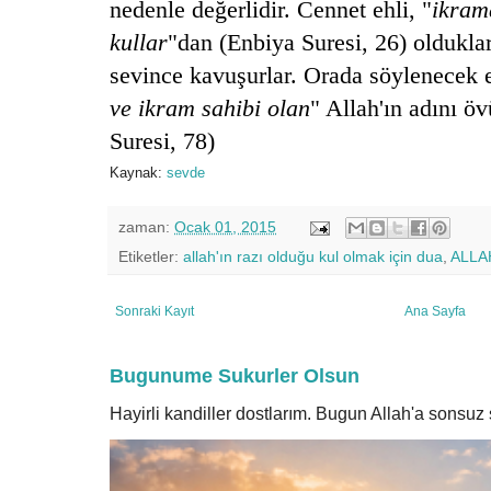
nedenle değerlidir. Cennet ehli, "
ikram
kullar
"dan (Enbiya Suresi, 26) olduklar
sevince kavuşurlar. Orada söylenecek e
ve ikram sahibi olan
" Allah'ın adını ö
Suresi, 78)
Kaynak:
sevde
zaman:
Ocak 01, 2015
Etiketler:
allah'ın razı olduğu kul olmak için dua
,
ALLAH
Sonraki Kayıt
Ana Sayfa
Bugunume Sukurler Olsun
Hayirli kandiller dostlarım. Bugun Allah'a sonsu