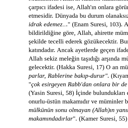
çarpıcı ifadesi ise, Allah'ın onlara görü
etmesidir. Dünyada bu durum olanaksız
idrak edemez..
." (Enam Suresi, 103). 
bildirildiğine göre, Allah, ahirette mümi
şekilde tecelli ederek gözükecektir. Bu
katındadır. Ancak ayetlerde geçen ifad
Allah sekiz meleğin taşıdığı arşında m
gelecektir. (Hakka Suresi, 17) O an mü
parlar, Rablerine bakıp-durur"
. (Kıya
"
çok esirgeyen Rabb'dan onlara bir de 
(Yasin Suresi, 58) İçinde bulundukları
onurlu-üstün makamıdır ve müminler b
mülkünün sonu olmayan (Allah)ın yanı
makamındadırlar
". (Kamer Suresi, 55)