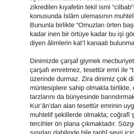
zikredilen kıyafetin tekil ismi “cilba
konusunda İslâm ulemasının muhtelif
Bununla birlikte “Omuzları örten ba
kadar inen bir örtüye kadar bu işi gö
diyen âlimlerin kat’î kanaati bulunma
Dinimizde çarşaf giymek mecburiyeti
çarşafı emretmez, tesettür emri ile “te
üzerinde durmaz. Zira dinimiz çok dilli
müntesiplere sahip olmakla birlikte, 
tarzlarını da bünyesinde barındırma
Kur’ân’dan alan tesettür emrinin uyg
muhtelif şekillerde olmakta; coğrafî ş
tercihler ön plana çıkmaktadır. Söz
sınırları dahilinde bile tarihî seyri i