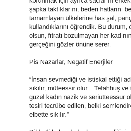
korunmak için ayrıca saçlarını erkekle
şapka taktıklarını, beden hatlarını be
tamamlayan ülkelerine has şal, panço
kullandıklarını öğrendik. Bu durum, 
olsun, fıtratı bozulmayan her kadını
gerçeğini gözler önüne serer.
Pis Nazarlar, Negatif Enerjiler
“İnsan sevmediği ve istiskal ettiği 
sıkılır, müteessir olur... Tefahhuş v
güzel kadın nazik ve seriütteessür
tesiri tecrübe edilen, belki semlendi
elbette sıkılır.”