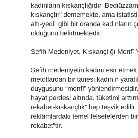
kadınların kıskançlığıdır. Bediüzzam
kıskançtır” dememekte, ama istatistik
altı-yedi” gibi bir oranda kadınların
olduğunu belirtmektedir.
Sefih Medeniyet, Kıskançlığı Menfî 
Sefih medeniyetin kadını esir etmek 
metotlardan bir tanesi kadının yaratı
duygusunu “menfî” yönlendirmesid
hayat perdesi altında, tüketimi artt
rekabet-kıskançlık” hep teşvik edili
reklâmlardaki temel felsefelerden b
rekabet”tir.