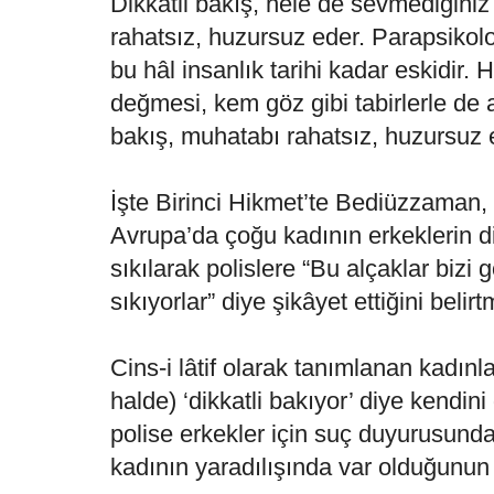
Dikkatli bakış, hele de sevmediğiniz
rahatsız, huzursuz eder. Parapsikolo
bu hâl insanlık tarihi kadar eskidir.
değmesi, kem göz gibi tabirlerle de a
bakış, muhatabı rahatsız, huzursuz 
İşte Birinci Hikmet’te Bediüzzaman, 
Avrupa’da çoğu kadının erkeklerin di
sıkılarak polislere “Bu alçaklar bizi 
sıkıyorlar” diye şikâyet ettiğini belirt
Cins-i lâtif olarak tanımlanan kadınla
halde) ‘dikkatli bakıyor’ diye kendi
polise erkekler için suç duyurusund
kadının yaradılışında var olduğunun bi