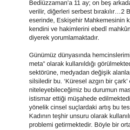
Bediüzzaman’a 11 ay; on beş arkada
verilir, diğerleri serbest bırakılır…
eserinde, Eskişehir Mahkemesinin 
kendini ve hakimlerini ebedî mahkû
diyerek yorumlamaktadır.
Günümüz dünyasında hemcinslerimizi
meta” olarak kullanıldığı görülmekt
sektörüne, medyadan değişik alanla
silsiledir bu. ‘Küresel azgın bir çark’
niteleyebileceğimiz bu durumun mas
istismar ettiği müşahede edilmekted
yönelik cinsel suçlardaki artış bu tesb
Kadının teşhir unsuru olarak kullanı
problemi getirmektedir. Böyle bir or