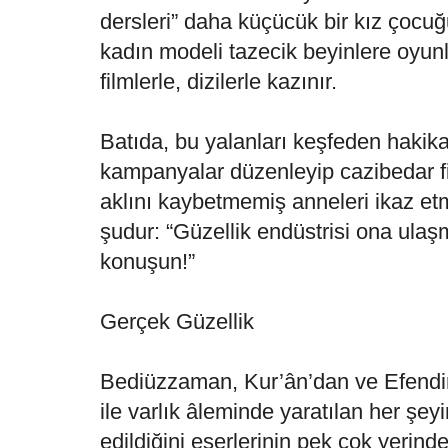
dersleri” daha küçücük bir kız çocuğ
kadın modeli tazecik beyinlere oyunl
filmlerle, dizilerle kazınır.
Batıda, bu yalanları keşfeden hakikat
kampanyalar düzenleyip cazibedar f
aklını kaybetmemiş anneleri ikaz etm
şudur: “Güzellik endüstrisi ona ulaş
konuşun!”
Gerçek Güzellik
Bediüzzaman, Kur’ân’dan ve Efendi
ile varlık âleminde yaratılan her şey
edildiğini eserlerinin pek çok yerinde