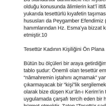
olduğu konusunda âlimlerin kat’î ittif
yukarıda tesettürlü kıyafetin taşımas
hususları da Peygamber Efendimiz
hanımlarından Hz. Esma’ya bizzat ke
etmiştir.10
Tesettür Kadının Kişiliğini Ön Plana 
Bütün bu ölçüleri bir araya getirdiğ
tablo şudur: Önemli olan tesettür e
“nâmahremin iştahını açmamak” yani 
çıkarmayacak bir “kişi”lik sergilemek
olarak bize düşen Kur’ân-ı Kerim’in 
uygulamada çarşafı tercih eden bir 
hürmet etmektir. Zaten “Tesettür sade