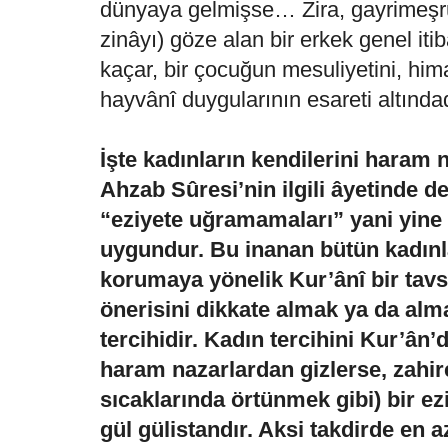
dünyaya gelmişse… Zira, gayrimeşrû i
zinâyı) göze alan bir erkek genel iti
kaçar, bir çocuğun mesuliyetini, him
hayvânî duygularının esareti altındad
İşte kadınların kendilerini haram 
Ahzab Sûresi’nin ilgili âyetinde de
“eziyete uğramamaları” yani yine 
uygundur. Bu inanan bütün kadınla
korumaya yönelik Kur’ânî bir tavsi
önerisini dikkate almak ya da alm
tercihidir. Kadın tercihini Kur’ân
haram nazarlardan gizlerse, zahir
sıcaklarında örtünmek gibi) bir e
gül gülistandır. Aksi takdirde en