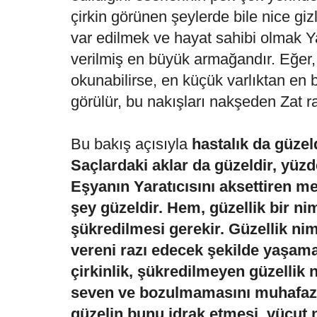
çirkin görünen şeylerde bile nice gizli
var edilmek ve hayat sahibi olmak 
verilmiş en büyük armağandır. Eğer, 
okunabilirse, en küçük varlıktan en 
görülür, bu nakışları nakşeden Zat rah
Bu bakış açısıyla
hastalık da güzeld
Saçlardaki aklar da güzeldir, yüzd
Eşyanın Yaratıcısını aksettiren m
şey güzeldir. Hem, güzellik bir ni
şükredilmesi gerekir. Güzellik nim
vereni razı edecek şekilde yaşam
çirkinlik, şükredilmeyen güzellik n
seven ve bozulmamasını muhafaza
güzelin bunu idrak etmesi, vücut 