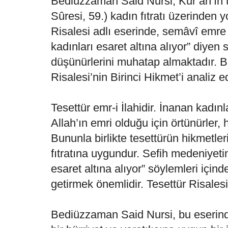
Bediüzzaman Said Nursi, Kur’ân’ın t
Sûresi, 59.) kadın fıtratı üzerinden 
Risalesi adlı eserinde, semâvî emre 
kadınları esaret altına alıyor” diyen
düşünürlerini muhatap almaktadır. B
Risalesi’nin Birinci Hikmet’i analiz e
Tesettür emr-i İlahidir. İnanan kadı
Allah’ın emri olduğu için örtünürler, h
Bununla birlikte tesettürün hikmetler
fıtratına uygundur. Sefih medeniyetin
esaret altına alıyor” söylemleri içi
getirmek önemlidir. Tesettür Risalesi
Bediüzzaman Said Nursi, bu eserinde