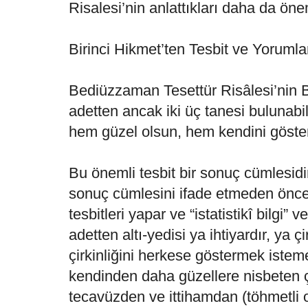
Risalesi’nin anlattıkları daha da ö
Birinci Hikmet’ten Tesbit ve Yorumla
Bediüzzaman Tesettür Risâlesi’nin B
adetten ancak iki üç tanesi bulunabil
hem güzel olsun, hem kendini göste
Bu önemli tesbit bir sonuç cümlesid
sonuç cümlesini ifade etmeden önce 
tesbitleri yapar ve “istatistikî bilgi” v
adetten altı-yedisi ya ihtiyardır, ya çir
çirkinliğini herkese göstermek isteme
kendinden daha güzellere nisbeten
tecavüzden ve ittihamdan (töhmetli 