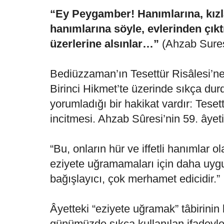
“Ey Peygamber! Hanımlarına, kızl
hanımlarına söyle, evlerinden çıktı
üzerlerine alsınlar…”
(Ahzab Sures
Bediüzzaman’ın Tesettür Risâlesi’n
Birinci Hikmet’te üzerinde sıkça du
yorumladığı bir hakikat vardır: Teset
incitmesi. Ahzab Sûresi’nin 59. âyet
“Bu, onların hür ve iffetli hanımlar o
eziyete uğramamaları için daha uygu
bağışlayıcı, çok merhamet edicidir.”
Âyetteki “eziyete uğramak” tâbirinin
günümüzde sıkça kullanılan ifadeyle