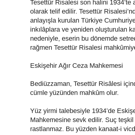
Tesettür Risalesi son halini 1934’te 
olarak telif edilir. Tesettür Risalesi’nd
anlayışla kurulan Türkiye Cumhuriyet
inkılâplara ve yeniden oluşturulan 
nedeniyle, eserin bu dönemde setred
rağmen Tesettür Risalesi mahkûmiye
Eskişehir Ağır Ceza Mahkemesi
Bediüzzaman, Tesettür Risâlesi için
cümle yüzünden mahkûm olur.
Yüz yirmi talebesiyle 1934’de Eskiş
Mahkemesine sevk edilir. Suç teşkil 
rastlanmaz. Bu yüzden kanaat-i vicda