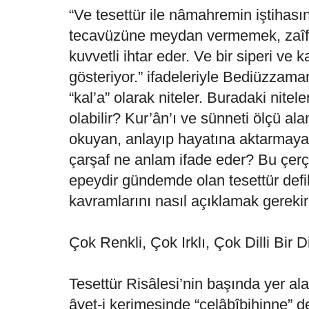
“Ve tesettür ile nâmahremin iştihas
tecavüzüne meydan vermemek, zaîf 
kuvvetli ihtar eder. Ve bir siperi ve 
gösteriyor.” ifadeleriyle Bediüzzaman
“kal’a” olarak niteler. Buradaki nitel
olabilir? Kur’ân’ı ve sünneti ölçü ala
okuyan, anlayıp hayatına aktarmaya 
çarşaf ne anlam ifade eder? Bu çe
epeydir gündemde olan tesettür defil
kavramlarını nasıl açıklamak gereki
Çok Renkli, Çok Irklı, Çok Dilli Bir D
Tesettür Risâlesi’nin başında yer al
âyet-i kerimesinde “celâbîbihinne” d