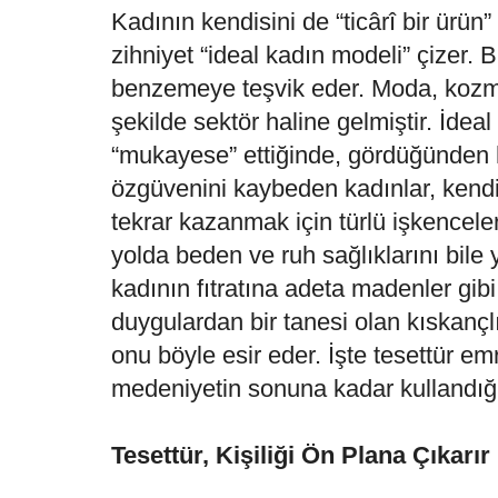
Kadının kendisini de “ticârî bir ürün
zihniyet “ideal kadın modeli” çizer. 
benzemeye teşvik eder. Moda, kozmet
şekilde sektör haline gelmiştir. İdea
“mukayese” ettiğinde, gördüğünden
özgüvenini kaybeden kadınlar, kendil
tekrar kazanmak için türlü işkenceler
yolda beden ve ruh sağlıklarını bile y
kadının fıtratına adeta madenler gibi
duygulardan bir tanesi olan kıskançl
onu böyle esir eder. İşte tesettür emr
medeniyetin sonuna kadar kullandığı
Tesettür, Kişiliği Ön Plana Çıkarır