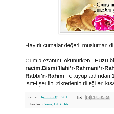
Hayırlı cumalar değerli müslüman di
Cum’a ezanını okunurken ”
Euzü bi
racim,Bismi’llahi’r-Rahmani’r-R
Rabbi’n-Rahim
“ okuyup,ardından 
ism-i şerifini zikredenin dileği en k
zaman:
Temmuz 03, 2015
Etiketler:
Cuma
,
DUALAR