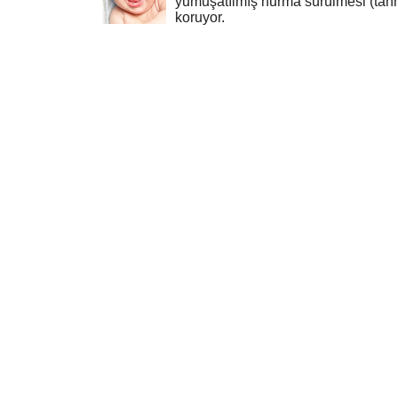
yumuşatılmış hurma sürülmesi (tahn
koruyor.