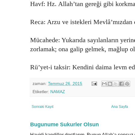
Havf: Hz. Allah’tan gereği gibi korkm
Reca: Arzu ve istekleri Mevlâ’mızdan 
Mücahede: Yukarıda sayılanların yerine
zorlamak; ona galip gelmek, mağlup 
Rü’yet-i taksir: Kendini daima levm e
zaman:
Temmuz 26, 2015
Etiketler:
NAMAZ
Sonraki Kayıt
Ana Sayfa
Bugunume Sukurler Olsun
Hayirli kandiller dostlarım. Bugun Allah'a sonsu