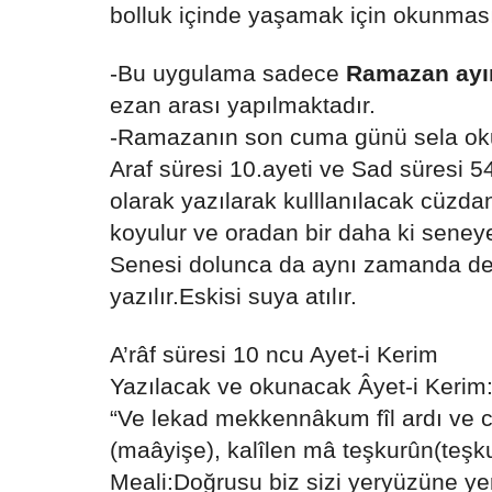
bolluk içinde yaşamak için okunması 
-Bu uygulama sadece
Ramazan ayı
ezan arası yapılmaktadır.
-Ramazanın son cuma günü sela ok
Araf süresi 10.ayeti ve Sad süresi 54.
olarak yazılarak kulllanılacak cüzda
koyulur ve oradan bir daha ki seneye
Senesi dolunca da aynı zamanda değiş
yazılır.Eskisi suya atılır.
A’râf süresi 10 ncu Ayet-i Kerim
Yazılacak ve okunacak Âyet-i Kerim
“Ve lekad mekkennâkum fîl ardı ve 
(maâyişe), kalîlen mâ teşkurûn(teşk
Meali:Doğrusu biz sizi yeryüzüne yer