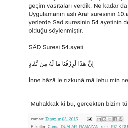
geçim vasıtaları verdik. Ne kadar d
Uygulamanın aslı Araf suresinin 10.a
yerlerde Sad suresinin 54.ayetinin d
olduğu söylenmiştir.
SÂD Suresi 54.ayeti
إِنَّ هَذَا لَرِزْقُنَا مَا لَهُ مِن نَّفَادٍ
İnne hâzâ le rızkunâ mâ lehu min ne
“Muhakkak ki bu, gerçekten bizim tü
zaman:
Temmuz 03, 2015
Etiketler:
Cuma
,
DUALAR
,
RAMAZAN
,
rızık
,
RIZIK D