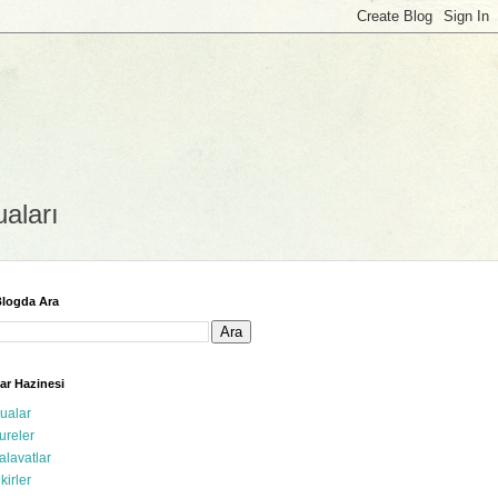
uaları
logda Ara
ar Hazinesi
ualar
ureler
alavatlar
ikirler