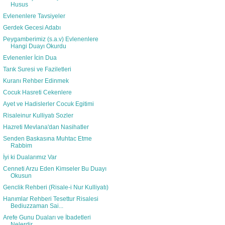
Husus
Evlenenlere Tavsiyeler
Gerdek Gecesi Adabı
Peygamberimiz (s.a.v) Evlenenlere
Hangi Duayı Okurdu
Evlenenler İcin Dua
Tarık Suresi ve Faziletleri
Kuranı Rehber Edinmek
Cocuk Hasreti Cekenlere
Ayet ve Hadislerler Cocuk Egitimi
Risaleinur Kulliyatı Sozler
Hazreti Mevlana'dan Nasihatler
Senden Baskasına Muhtac Etme
Rabbim
İyi ki Dualarımız Var
Cenneti Arzu Eden Kimseler Bu Duayı
Okusun
Genclik Rehberi (Risale-i Nur Kulliyatı)
Hanımlar Rehberi Tesettur Risalesi
Bediuzzaman Sai...
Arefe Gunu Duaları ve İbadetleri
Nelerdir