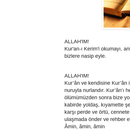
ALLAH'IM!
Kur'an-ı Kerim'i okumayı, an
bizlere nasip eyle.
ALLAH'IM!
Kur’ân ve kendisine Kur’ân in
nuruyla nurlandır. Kur’ân’ı h
ölümümüzden sonra bize yol
kabirde yoldaş, kıyamette ş
karşı perde ve örtü, cennete
ulaşmada önder ve rehber e
Âmin, âmin, âmin