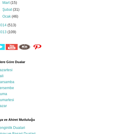
►
Mart
(15)
►
Şubat
(31)
►
Ocak
(46)
2014
(513)
2013
(109)
ere Göre Dualar
azartesi
ali
arsamba
ersembe
uma
umartesi
azar
a ve Ahiret Mutluluğu
enginlik Dualari
inav ve Basari Dualari