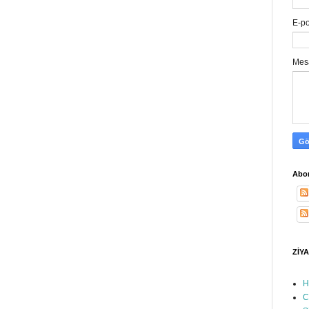
E-p
Mes
Abon
ZİYA
H
C