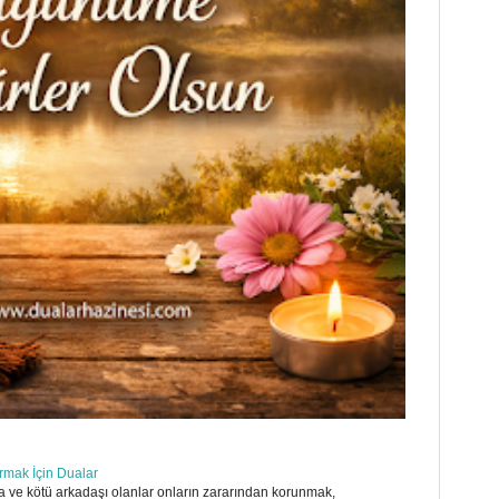
ırmak İçin Dualar
 ve kötü arkadaşı olanlar onların zararından korunmak,