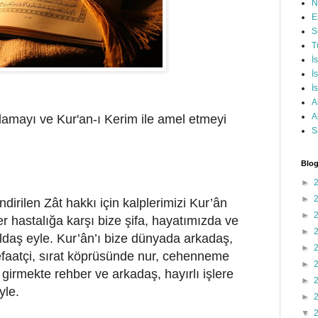
N
E
S
T
İ
İ
İ
A
A
lamayı ve Kur'an-ı Kerim ile amel etmeyi
S
Blog
►
►
dirilen Zât hakkı için kalplerimizi Kur’ân
►
er hastalığa karşı bize şifa, hayatımızda ve
►
daş eyle. Kur’ân’ı bize dünyada arkadaş,
►
efaatçi, sırat köprüsünde nur, cehenneme
►
 girmekte rehber ve arkadaş, hayırlı işlere
►
yle.
►
▼