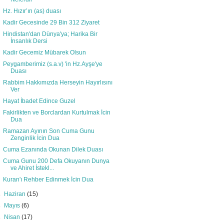
Hz. Hızır’ın (as) duası
Kadir Gecesinde 29 Bin 312 Ziyaret
Hindistan'dan Dünya'ya; Harika Bir
İnsanlık Dersi
Kadir Gecemiz Mübarek Olsun
Peygamberimiz (s.a.v) 'in Hz.Ayşe'ye
Duası
Rabbim Hakkımızda Herseyin Hayırlısını
Ver
Hayat İbadet Edince Guzel
Fakirlikten ve Borclardan Kurtulmak İcin
Dua
Ramazan Ayının Son Cuma Gunu
Zenginlik İcin Dua
Cuma Ezanında Okunan Dilek Duası
Cuma Gunu 200 Defa Okuyanın Dunya
ve Ahiret İstekl...
Kuran'ı Rehber Edinmek İcin Dua
►
Haziran
(15)
►
Mayıs
(6)
►
Nisan
(17)