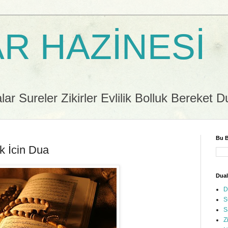
R HAZİNESİ
r Sureler Zikirler Evlilik Bolluk Bereket D
Bu B
k İcin Dua
Dual
D
S
S
Z