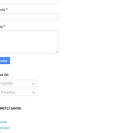
osta
*
aj
*
e Ol:
Kayıtlar
Yorumlar
RETÇİ SAYISI
ome
ontact