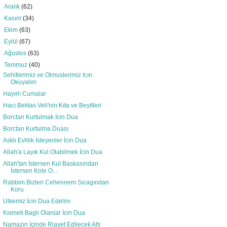
►
Aralık
(62)
►
Kasım
(34)
►
Ekim
(63)
►
Eylül
(67)
►
Ağustos
(63)
▼
Temmuz
(40)
Sehitlerimiz ve Olmuslerimiz Icın
Okuyalım
Hayırlı Cumalar
Hacı Bektas Veli'nin Kıta ve Beyitleri
Borctan Kurtulmak İcin Dua
Borctan Kurtulma Duası
Asklı Evlilik İsteyenler İcin Dua
Allah'a Layık Kul Olabilmek İcin Dua
Allah'tan İstersen Kul Baskasından
İstersen Kole O...
Rabbim Bizleri Cehennem Sıcagından
Koru
Ulkemiz İcin Dua Edelim
Kısmeti Baglı Olanlar İcin Dua
Namazın İçinde Riayet Edilecek Altı