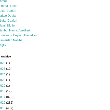
amaz
smaul Husna
ukur Dualari
urkce Dualar
stigfar Dualari
slami Bilgiler
stanbul Namaz Vakitleri
bdulkadir Geylani Hazretleri
limlerden Nasihat
aglik
 Archive
2026
(1)
2025
(10)
2024
(1)
2023
(1)
2020
(1)
2018
(17)
2017
(82)
2016
(282)
2015
(459)