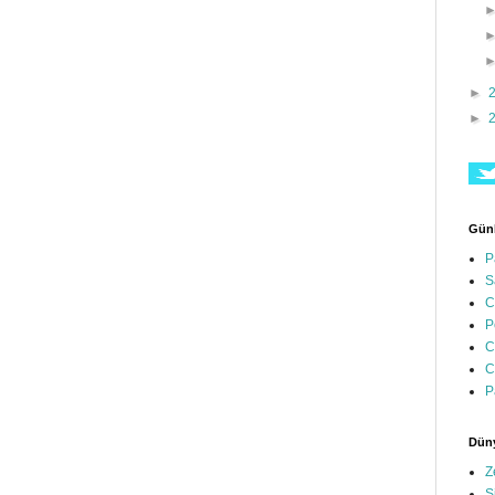
►
►
Günl
P
S
C
P
C
C
P
Düny
Z
S