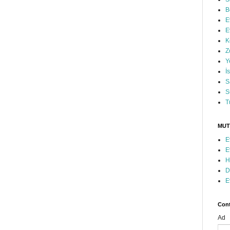
B
E
E
K
Z
Y
İ
S
S
T
MUT
E
E
H
D
E
Cont
Ad