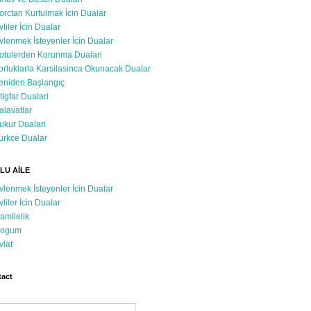
orctan Kurtulmak İcin Dualar
vliler İcin Dualar
vlenmek İsteyenler İcin Dualar
otulerden Korunma Dualari
orluklarla Karsilasinca Okunacak Dualar
eniden Başlangıç
stigfar Dualari
alavatlar
ukur Dualari
urkce Dualar
LU AİLE
vlenmek İsteyenler İcin Dualar
vliler İcin Dualar
amilelik
ogum
vlat
act