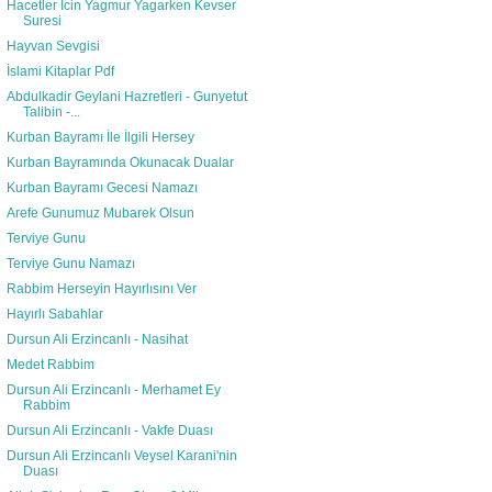
Hacetler İcin Yagmur Yagarken Kevser
Suresi
Hayvan Sevgisi
İslami Kitaplar Pdf
Abdulkadir Geylani Hazretleri - Gunyetut
Talibin -...
Kurban Bayramı İle İlgili Hersey
Kurban Bayramında Okunacak Dualar
Kurban Bayramı Gecesi Namazı
Arefe Gunumuz Mubarek Olsun
Terviye Gunu
Terviye Gunu Namazı
Rabbim Herseyin Hayırlısını Ver
Hayırlı Sabahlar
Dursun Ali Erzincanlı - Nasihat
Medet Rabbim
Dursun Ali Erzincanlı - Merhamet Ey
Rabbim
Dursun Ali Erzincanlı - Vakfe Duası
Dursun Ali Erzincanlı Veysel Karani'nin
Duası