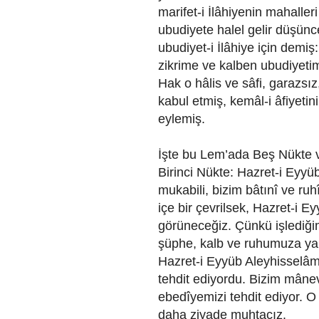
marifet-i İlâhiyenin mahalleri 
ubudiyete halel gelir düşünces
ubudiyet-i İlâhiye için demi
zikrime ve kalben ubudiyeti
Hak o hâlis ve sâfi, garazsız,
kabul etmiş, kemâl-i âfiyet
eylemiş.
İşte bu Lem’ada Beş Nükte v
Birinci Nükte: Hazret-i Eyyüb
mukabili, bizim bâtınî ve ruhî
içe bir çevrilsek, Hazret-i E
görüneceğiz. Çünkü işlediği
şüphe, kalb ve ruhumuza yar
Hazret-i Eyyüb Aleyhisselâmı
tehdit ediyordu. Bizim mânev
ebedîyemizi tehdit ediyor. 
daha ziyade muhtacız.