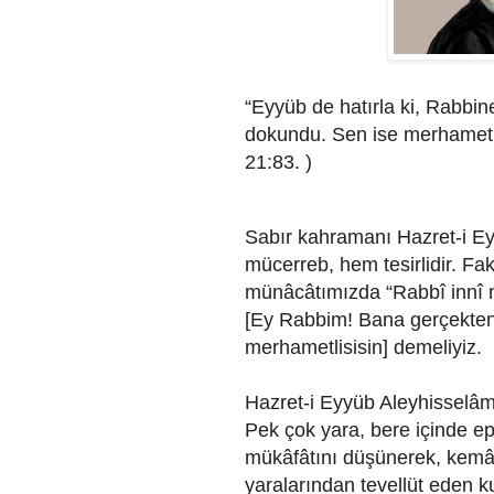
“Eyyüb de hatırla ki, Rabbin
dokundu. Sen ise merhametlil
21:83. )
Sabır kahramanı Hazret-i E
mücerreb, hem tesirlidir. Fak
münâcâtımızda “Rabbî innî 
[Ey Rabbim! Bana gerçekten
merhametlisisin] demeliyiz.
Hazret-i Eyyüb Aleyhisselâm
Pek çok yara, bere içinde ep
mükâfâtını düşünerek, kemâl
yaralarından tevellüt eden kur