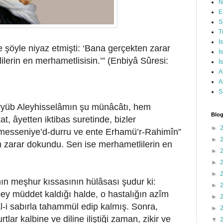
N
E
S
T
İ
e şöyle niyaz etmişti: ‘Bana gerçekten zarar
İ
erin en merhametlisisin.’” (Enbiyâ Sûresi:
İ
A
A
S
yyüb Aleyhisselâmın şu münâcâtı, hem
Blog
at, âyetten iktibas suretinde, bizler
►
messeniye’d-durru ve ente Erhamü’r-Rahimîn”
►
 zarar dokundu. Sen ise merhametlilerin en
►
►
►
ın meşhur kıssasının hülâsası şudur ki:
►
ey müddet kaldığı halde, o hastalığın azîm
►
-i sabırla tahammül edip kalmış. Sonra,
►
tlar kalbine ve diline iliştiği zaman, zikir ve
▼