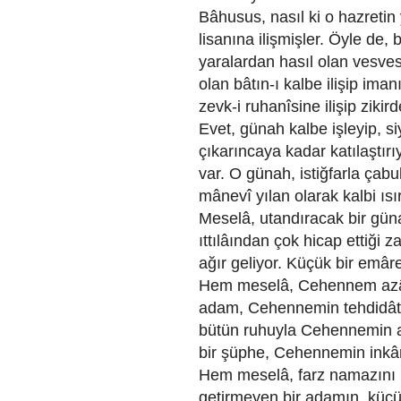
Bâhusus, nasıl ki o hazretin
lisanına ilişmişler. Öyle de,
yaralardan hasıl olan vesve
olan bâtın-ı kalbe ilişip ima
zevk-i ruhanîsine ilişip ziki
Evet, günah kalbe işleyip, si
çıkarıncaya kadar katılaştırı
var. O günah, istiğfarla çabu
mânevî yılan olarak kalbi ısır
Meselâ, utandıracak bir güna
ıttılâından çok hicap ettiği
ağır geliyor. Küçük bir emâre
Hem meselâ, Cehennem azâbı
adam, Cehennemin tehdidâtını
bütün ruhuyla Cehennemin ad
bir şüphe, Cehennemin inkâr
Hem meselâ, farz namazını k
getirmeyen bir adamın, küçük