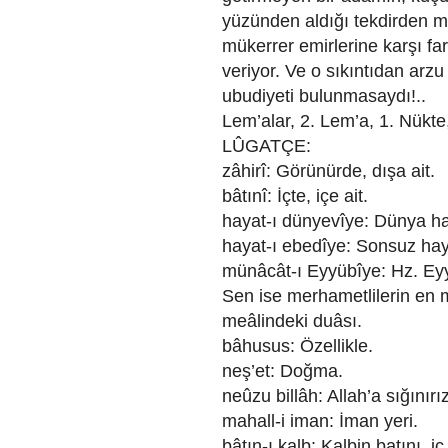
yüzünden aldığı tekdirden m
mükerrer emirlerine karşı far
veriyor. Ve o sıkıntıdan arzu
ubudiyeti bulunmasaydı!..
Lem’alar, 2. Lem’a, 1. Nükte
LÛGATÇE:
zâhirî: Görünürde, dışa ait.
bâtınî: İçte, içe ait.
hayat-ı dünyevîye: Dünya ha
hayat-ı ebedîye: Sonsuz haya
münâcât-ı Eyyübîye: Hz. Ey
Sen ise merhametlilerin en m
meâlindeki duâsı.
bâhusus: Özellikle.
neş’et: Doğma.
neûzu billâh: Allah’a sığınırız
mahall-i iman: İman yeri.
bâtın-ı kalb: Kalbin batını, i