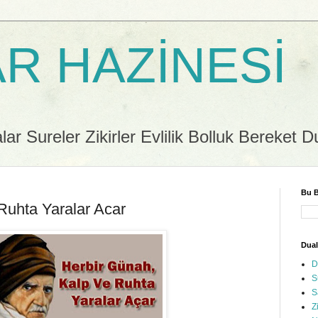
R HAZİNESİ
r Sureler Zikirler Evlilik Bolluk Bereket D
Bu B
Ruhta Yaralar Acar
Dual
D
S
S
Z