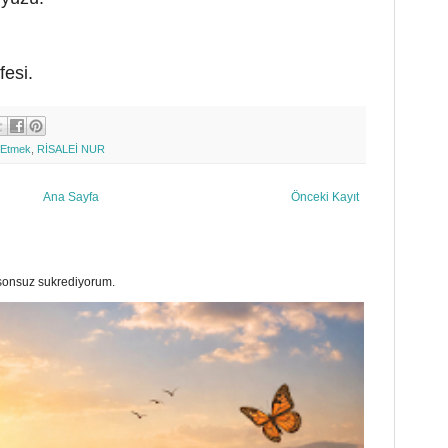
.
fesi.
h Etmek
,
RİSALEİ NUR
Ana Sayfa
Önceki Kayıt
a sonsuz sukrediyorum.