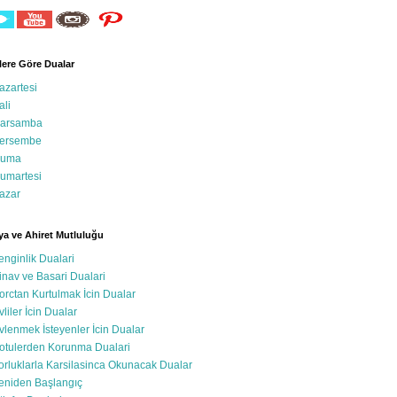
ere Göre Dualar
azartesi
ali
arsamba
ersembe
uma
umartesi
azar
a ve Ahiret Mutluluğu
enginlik Dualari
inav ve Basari Dualari
orctan Kurtulmak İcin Dualar
vliler İcin Dualar
vlenmek İsteyenler İcin Dualar
otulerden Korunma Dualari
orluklarla Karsilasinca Okunacak Dualar
eniden Başlangıç