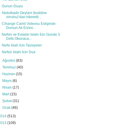
Gunun Duası
Abdulkadir Geylani (kuddise
sirruhu)’dan hikmetli ...
Cihangir Camii Videosu Esliginde
Dursun Ali Erzinc...
Nefsin ve Evladın Islahı İcin Gunde 3
Defa Okunaca...
Nefsi Islah İcin Tavsiyeler
Nefsin Islahı İcin Dua
►
Ağustos
(63)
►
Temmuz
(40)
►
Haziran
(15)
►
Mayıs
(6)
►
Nisan
(17)
►
Mart
(15)
►
Şubat
(31)
►
Ocak
(46)
2014
(513)
2013
(109)