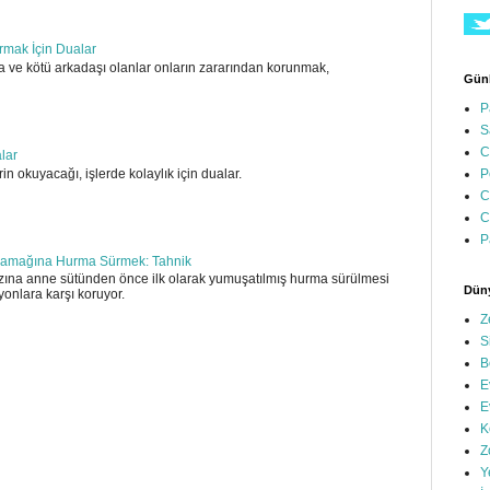
ırmak İçin Dualar
 ve kötü arkadaşı olanlar onların zararından korunmak,
Günl
P
S
C
alar
in okuyacağı, işlerde kolaylık için dualar.
P
C
C
P
amağına Hurma Sürmek: Tahnik
ına anne sütünden önce ilk olarak yumuşatılmış hurma sürülmesi
Düny
yonlara karşı koruyor.
Z
S
B
E
E
K
Z
Y