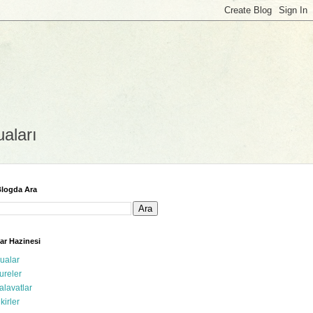
uaları
logda Ara
ar Hazinesi
ualar
ureler
alavatlar
ikirler