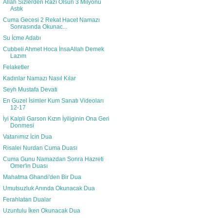
Allah Sizlerden Razı Olsun 3 Milyonu
Astık
Cuma Gecesi 2 Rekat Hacet Namazı
Sonrasında Okunac...
Su İcme Adabı
Cubbeli Ahmet Hoca İnsaAllah Demek
Lazım
Felaketler
Kadınlar Namazı Nasıl Kılar
Seyh Mustafa Devati
En Guzel İsimler Kum Sanatı Videoları
12-17
İyi Kalpli Garson Kızın İyiliginin Ona Geri
Donmesi
Vatanımız İcin Dua
Risalei Nurdan Cuma Duası
Cuma Gunu Namazdan Sonra Hazreti
Omer'in Duası
Mahatma Ghandi'den Bir Dua
Umutsuzluk Anında Okunacak Dua
Ferahlatan Dualar
Uzuntulu İken Okunacak Dua