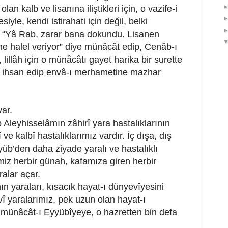
olan kalb ve lisanına iliştikleri için, o vazife-i
iyle, kendi istirahati için değil, belki
ş: “Yâ Rab, zarar bana dokundu. Lisanen
me halel veriyor” diye münâcât edip, Cenâb-ı
 lillâh için o münâcâtı gayet harika bir surette
ini ihsan edip envâ-ı merhametine mazhar
ar.
 Aleyhisselâmın zâhirî yara hastalıklarının
 ve kalbî hastalıklarımız vardır. İç dışa, dış
yyüb’den daha ziyade yaralı ve hastalıklı
miz herbir günah, kafamıza giren herbir
alar açar.
n yaraları, kısacık hayat-ı dünyevîyesini
î yaralarımız, pek uzun olan hayat-ı
O münâcât-ı Eyyübîyeye, o hazretten bin defa