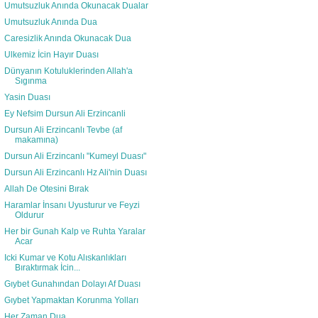
Umutsuzluk Anında Okunacak Dualar
Umutsuzluk Anında Dua
Caresizlik Anında Okunacak Dua
Ulkemiz İcin Hayır Duası
Dünyanın Kotuluklerinden Allah'a
Sıgınma
Yasin Duası
Ey Nefsim Dursun Ali Erzincanli
Dursun Ali Erzincanlı Tevbe (af
makamına)
Dursun Ali Erzincanlı "Kumeyl Duası"
Dursun Ali Erzincanlı Hz Ali'nin Duası
Allah De Otesini Bırak
Haramlar İnsanı Uyusturur ve Feyzi
Oldurur
Her bir Gunah Kalp ve Ruhta Yaralar
Acar
Icki Kumar ve Kotu Alıskanlıkları
Bıraktırmak İcin...
Gıybet Gunahından Dolayı Af Duası
Gıybet Yapmaktan Korunma Yolları
Her Zaman Dua