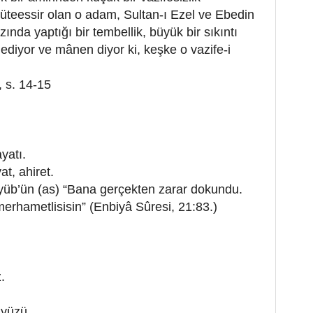
üteessir olan o adam, Sultan-ı Ezel ve Ebedin
zında yaptığı bir tembellik, büyük bir sıkıntı
 ediyor ve mânen diyor ki, keşke o vazife-i
, s. 14-15
yatı.
t, ahiret.
yüb’ün (as) “Bana gerçekten zarar dokundu.
erhametlisisin” (Enbiyâ Sûresi, 21:83.)
.
ç yüzü.