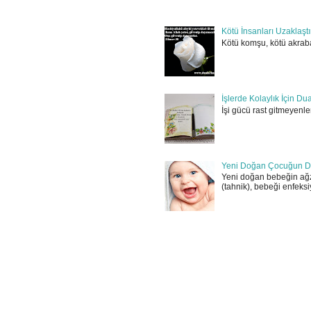
Kötü İnsanları Uzaklaşt
Kötü komşu, kötü akraba
İşlerde Kolaylık İçin Du
İşi gücü rast gitmeyenler
Yeni Doğan Çocuğun D
Yeni doğan bebeğin ağz
(tahnik), bebeği enfeksi