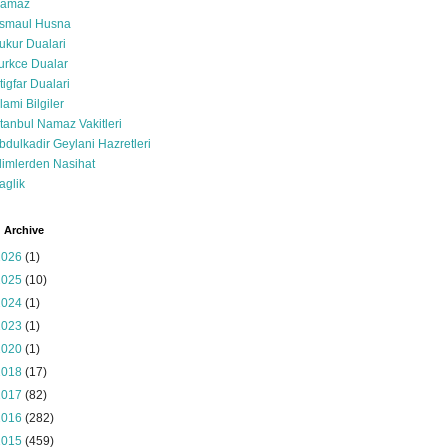
amaz
smaul Husna
ukur Dualari
urkce Dualar
stigfar Dualari
slami Bilgiler
stanbul Namaz Vakitleri
bdulkadir Geylani Hazretleri
limlerden Nasihat
aglik
 Archive
2026
(1)
2025
(10)
2024
(1)
2023
(1)
2020
(1)
2018
(17)
2017
(82)
2016
(282)
2015
(459)