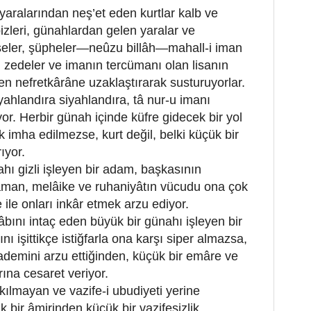
 yaralarından neş’et eden kurtlar kalb ve
 bizleri, günahlardan gelen yaralar ve
seler, şüpheler—neûzu billâh—mahall-i iman
nı zedeler ve imanın tercümanı olan lisanın
rden nefretkârâne uzaklaştırarak susturuyorlar.
yahlandıra siyahlandıra, tâ nur-u imanı
yor. Herbir günah içinde küfre gidecek bir yol
k imha edilmezse, kurt değil, belki küçük bir
ıyor.
hı gizli işleyen bir adam, başkasının
 zaman, melâike ve ruhaniyâtın vücudu ona çok
 ile onları inkâr etmek arzu ediyor.
nı intaç eden büyük bir günahı işleyen bir
 işittikçe istiğfarla ona karşı siper almazsa,
emini arzu ettiğinden, küçük bir emâre ve
ına cesaret veriyor.
ılmayan ve vazife-i ubudiyeti yerine
 bir âmirinden küçük bir vazifesizlik