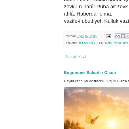
zevk-i ruhanî: Ruha ait zevk
ıttılâ: Haberdar olma.
vazife-i ubudiyet: Kulluk vazi
zaman:
Eylül 02, 2015
Etiketler:
İSLAM BİLGİLER
,
Nefs
,
Nefsi İsla
Sonraki Kayıt
Bugunume Sukurler Olsun
Hayirli kandiller dostlarım. Bugun Allah'