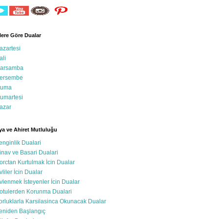
ere Göre Dualar
azartesi
ali
arsamba
ersembe
uma
umartesi
azar
a ve Ahiret Mutluluğu
enginlik Dualari
inav ve Basari Dualari
orctan Kurtulmak İcin Dualar
vliler İcin Dualar
vlenmek İsteyenler İcin Dualar
otulerden Korunma Dualari
orluklarla Karsilasinca Okunacak Dualar
eniden Başlangıç