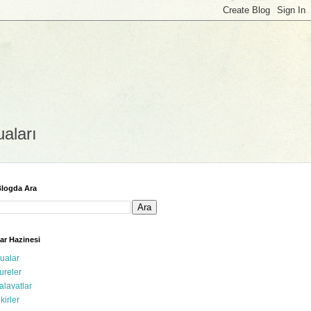
uaları
logda Ara
ar Hazinesi
ualar
ureler
alavatlar
ikirler