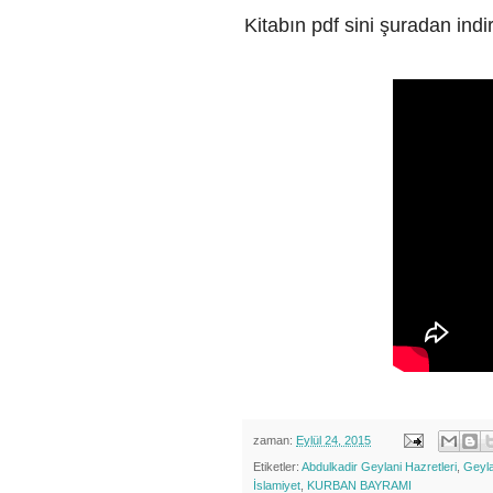
Kitabın pdf sini şuradan indir
zaman:
Eylül 24, 2015
Etiketler:
Abdulkadir Geylani Hazretleri
,
Geyla
İslamiyet
,
KURBAN BAYRAMI