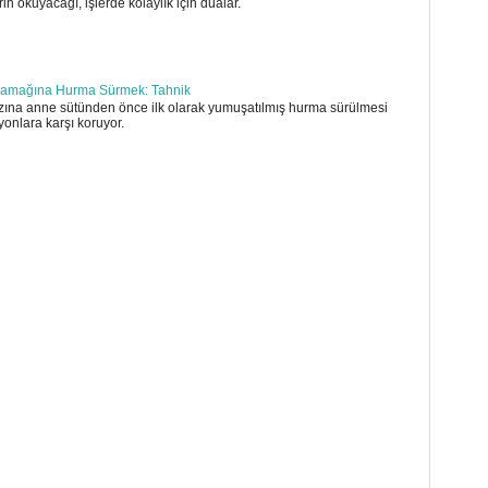
in okuyacağı, işlerde kolaylık için dualar.
amağına Hurma Sürmek: Tahnik
ına anne sütünden önce ilk olarak yumuşatılmış hurma sürülmesi
yonlara karşı koruyor.