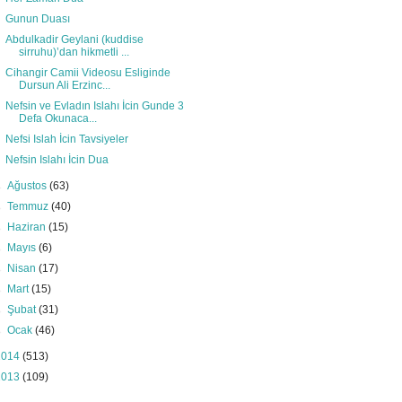
Gunun Duası
Abdulkadir Geylani (kuddise
sirruhu)’dan hikmetli ...
Cihangir Camii Videosu Esliginde
Dursun Ali Erzinc...
Nefsin ve Evladın Islahı İcin Gunde 3
Defa Okunaca...
Nefsi Islah İcin Tavsiyeler
Nefsin Islahı İcin Dua
►
Ağustos
(63)
►
Temmuz
(40)
►
Haziran
(15)
►
Mayıs
(6)
►
Nisan
(17)
►
Mart
(15)
►
Şubat
(31)
►
Ocak
(46)
2014
(513)
2013
(109)