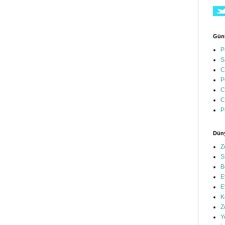
Günl
P
S
C
P
C
C
P
Düny
Z
S
B
E
E
K
Z
Y