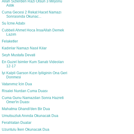
Allah Sizlerden Razı Olsun 3 Milyonu
Astık
Cuma Gecesi 2 Rekat Hacet Namazı
Sonrasında Okunac...
Su İcme Adabı
Cubbeli Ahmet Hoca İnsaAllah Demek
Lazım
Felaketler
Kadınlar Namazı Nasıl Kılar
Seyh Mustafa Devati
En Guzel İsimler Kum Sanatı Videoları
12-17
İyi Kalpli Garson Kızın İyiliginin Ona Geri
Donmesi
Vatanımız İcin Dua
Risalei Nurdan Cuma Duası
Cuma Gunu Namazdan Sonra Hazreti
Omer'in Duası
Mahatma Ghandi'den Bir Dua
Umutsuzluk Anında Okunacak Dua
Ferahlatan Dualar
Uzuntulu İken Okunacak Dua