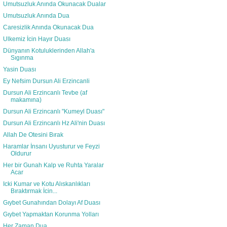
Umutsuzluk Anında Okunacak Dualar
Umutsuzluk Anında Dua
Caresizlik Anında Okunacak Dua
Ulkemiz İcin Hayır Duası
Dünyanın Kotuluklerinden Allah'a
Sıgınma
Yasin Duası
Ey Nefsim Dursun Ali Erzincanli
Dursun Ali Erzincanlı Tevbe (af
makamına)
Dursun Ali Erzincanlı "Kumeyl Duası"
Dursun Ali Erzincanlı Hz Ali'nin Duası
Allah De Otesini Bırak
Haramlar İnsanı Uyusturur ve Feyzi
Oldurur
Her bir Gunah Kalp ve Ruhta Yaralar
Acar
Icki Kumar ve Kotu Alıskanlıkları
Bıraktırmak İcin...
Gıybet Gunahından Dolayı Af Duası
Gıybet Yapmaktan Korunma Yolları
Her Zaman Dua