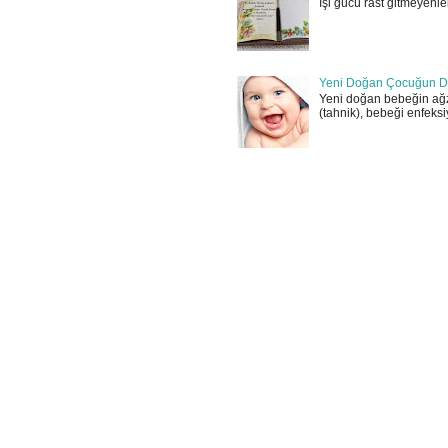
İşi gücü rast gitmeyenler
Yeni Doğan Çocuğun D
Yeni doğan bebeğin ağz
(tahnik), bebeği enfeksi