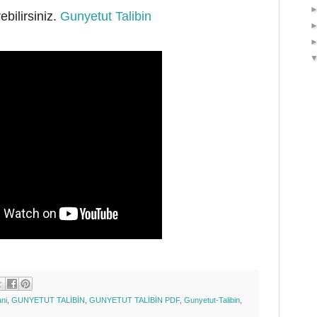
ebilirsiniz.
Gunyetut Talibin
ni
,
GUNYETUT TALİBİN
,
GUNYETUT TALİBİN PDF
,
Gunyetut-Talibin
,