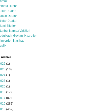
amaz
smaul Husna
ukur Dualari
urkce Dualar
stigfar Dualari
slami Bilgiler
stanbul Namaz Vakitleri
bdulkadir Geylani Hazretleri
limlerden Nasihat
aglik
 Archive
2026
(1)
2025
(10)
2024
(1)
2023
(1)
2020
(1)
2018
(17)
2017
(82)
2016
(282)
2015
(459)