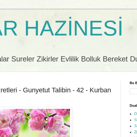
R HAZİNESİ
r Sureler Zikirler Evlilik Bolluk Bereket D
Bu B
etleri - Gunyetut Talibin - 42 - Kurban
Dual
D
S
S
Z