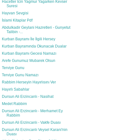
Hacetler İcin Yagmur Yagarken Kevser
Suresi
Hayvan Sevgisi
İslami Kitaplar Pdf
Abdulkadir Geylani Hazretleri - Gunyetut
Talibin -...
Kurban Bayramı İle İlgili Hersey
Kurban Bayramında Okunacak Dualar
Kurban Bayramı Gecesi Namazı
Arefe Gunumuz Mubarek Olsun
Terviye Gunu
Terviye Gunu Namazı
Rabbim Herseyin Hayırlısını Ver
Hayırlı Sabahlar
Dursun Ali Erzincanlı - Nasihat
Medet Rabbim
Dursun Ali Erzincanlı - Merhamet Ey
Rabbim
Dursun Ali Erzincanlı - Vakfe Duası
Dursun Ali Erzincanlı Veysel Karani'nin
Duası