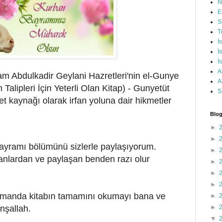
N
E
S
T
İ
İ
İ
A
am Abdulkadir Geylani Hazretleri'nin el-Gunye
A
un Talipleri İçin Yeterli Olan Kitap) - Gunyetüt
S
kmet kaynağı olarak irfan yoluna dair hikmetler
Blog
►
►
bayramı bölümünü sizlerle paylaşıyorum.
►
anlardan ve paylaşan benden razı olur
►
►
►
amanda kitabın tamamını okumayı bana ve
►
nşallah.
►
▼