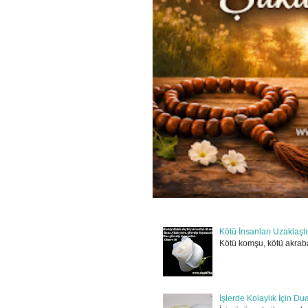
Kötü İnsanları Uzaklaşt
Kötü komşu, kötü akraba
İşlerde Kolaylık İçin Du