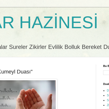
R HAZİNESİ
r Sureler Zikirler Evlilik Bolluk Bereket D
Bu B
"Kumeyl Duası"
Dual
D
S
S
Z