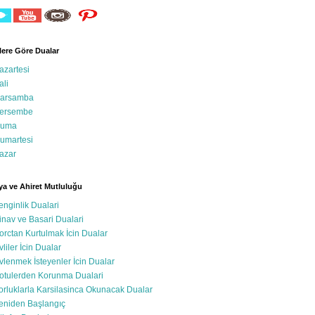
ere Göre Dualar
azartesi
ali
arsamba
ersembe
uma
umartesi
azar
a ve Ahiret Mutluluğu
enginlik Dualari
inav ve Basari Dualari
orctan Kurtulmak İcin Dualar
vliler İcin Dualar
vlenmek İsteyenler İcin Dualar
otulerden Korunma Dualari
orluklarla Karsilasinca Okunacak Dualar
eniden Başlangıç