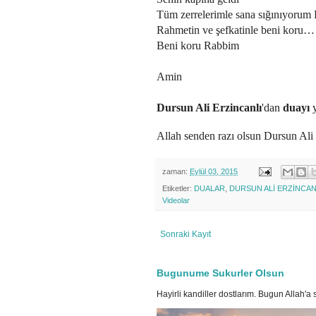
Tüm zerrelerimle sana sığınıyorum
Rahmetin ve şefkatinle beni koru…
Beni koru Rabbim
Amin
Dursun Ali Erzincanlı
'dan
duayı
y
Allah senden razı olsun Dursun Ali 
zaman:
Eylül 03, 2015
Etiketler:
DUALAR
,
DURSUN ALİ ERZİNCAN
Videolar
Sonraki Kayıt
Bugunume Sukurler Olsun
Hayirli kandiller dostlarım. Bugun Allah'