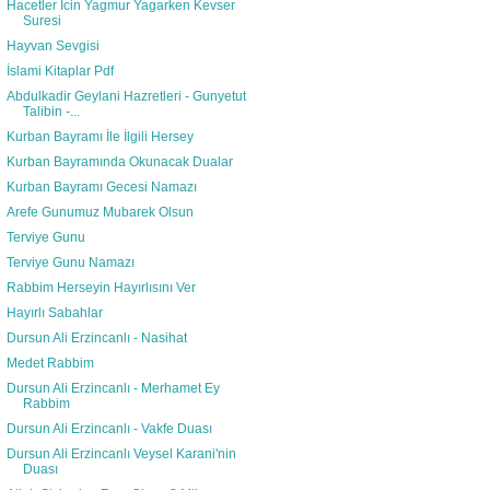
Hacetler İcin Yagmur Yagarken Kevser
Suresi
Hayvan Sevgisi
İslami Kitaplar Pdf
Abdulkadir Geylani Hazretleri - Gunyetut
Talibin -...
Kurban Bayramı İle İlgili Hersey
Kurban Bayramında Okunacak Dualar
Kurban Bayramı Gecesi Namazı
Arefe Gunumuz Mubarek Olsun
Terviye Gunu
Terviye Gunu Namazı
Rabbim Herseyin Hayırlısını Ver
Hayırlı Sabahlar
Dursun Ali Erzincanlı - Nasihat
Medet Rabbim
Dursun Ali Erzincanlı - Merhamet Ey
Rabbim
Dursun Ali Erzincanlı - Vakfe Duası
Dursun Ali Erzincanlı Veysel Karani'nin
Duası