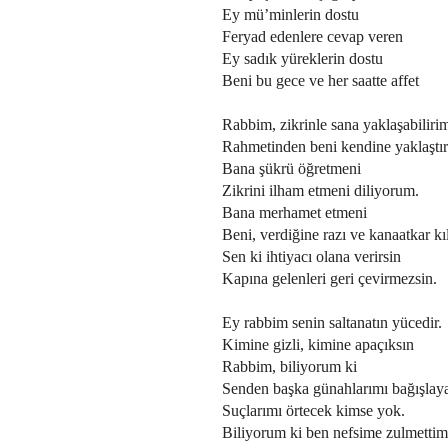
Ey mü’minlerin dostu
Feryad edenlere cevap veren
Ey sadık yüreklerin dostu
Beni bu gece ve her saatte affet
Rabbim, zikrinle sana yaklaşabiliri
Rahmetinden beni kendine yaklaştı
Bana şükrü öğretmeni
Zikrini ilham etmeni diliyorum.
Bana merhamet etmeni
Beni, verdiğine razı ve kanaatkar k
Sen ki ihtiyacı olana verirsin
Kapına gelenleri geri çevirmezsin.
Ey rabbim senin saltanatın yücedir.
Kimine gizli, kimine apaçıksın
Rabbim, biliyorum ki
Senden başka günahlarımı bağışlay
Suçlarımı örtecek kimse yok.
Biliyorum ki ben nefsime zulmettim