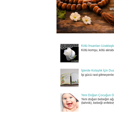
Kötü İnsanları Uzaklaşt
Kötü komşu, kötü akraba
İşlerde Kolaylık İçin Du
İşi gücü rast gitmeyenler
Yeni Doğan Çocuğun D
Yeni doğan bebeğin ağz
(tahnik), bebeği enfeksi