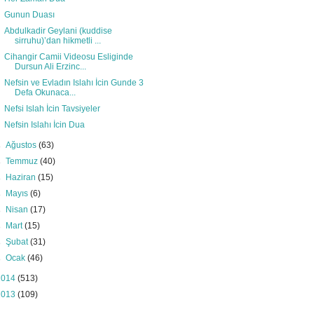
Gunun Duası
Abdulkadir Geylani (kuddise
sirruhu)’dan hikmetli ...
Cihangir Camii Videosu Esliginde
Dursun Ali Erzinc...
Nefsin ve Evladın Islahı İcin Gunde 3
Defa Okunaca...
Nefsi Islah İcin Tavsiyeler
Nefsin Islahı İcin Dua
►
Ağustos
(63)
►
Temmuz
(40)
►
Haziran
(15)
►
Mayıs
(6)
►
Nisan
(17)
►
Mart
(15)
►
Şubat
(31)
►
Ocak
(46)
2014
(513)
2013
(109)