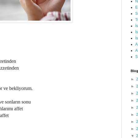
N
E
S
T
İ
İ
İ
A
A
S
retinden
izzetinden
Blog
►
►
or ve bekliyorum.
►
►
ve sonların sonu
►
larımı affet
►
affet
►
►
▼