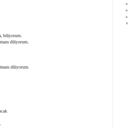
m, biliyorum.
rmanı diliyorum.
ılmanı diliyorum.
acak
.