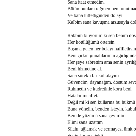
Sana itaat etmedim.
Bütün bunlara rağmen beni unutma
Ve bana lütfettiğinden dolayı
Kalbim sana kavuşma arzusuyla do
Rabbim biliyorum ki sen benim do
Her kötülüğümü örtersin
Başıma gelen her belayı hafifletirsin
Beni çirkin günahlarımın ağırlığınd
Her şeye sabrettim ama senin ayrı
Beni hizmetine al.
Sana sürekli bir kul olayım
Güvencim, dayanağım, dostum sevd
Rahmetin ve kudretinle koru beni
Hatalarımı affet.
Değil mi ki sen kullarına bu hükmü 
Bana yönelin, benden isteyin, kabu
Ben de yüzümü sana çevirdim
Elimi sana uzattım
Silahı, ağlamak ve sermayesi ümit o
Senin kapına geldi