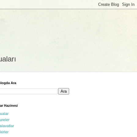
uaları
logda Ara
ar Hazinesi
ualar
ureler
alavatlar
ikirler