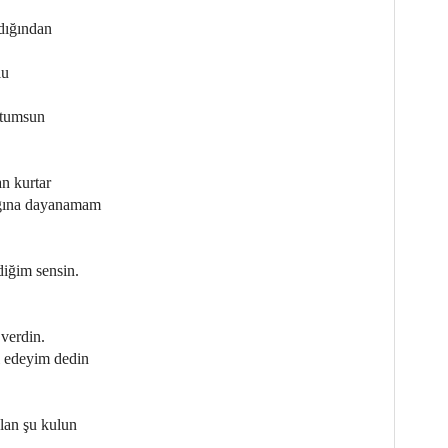
dığından
lu
stumsun
an kurtar
lığına dayanamam
iğim sensin.
verdin.
l edeyim dedin
lan şu kulun