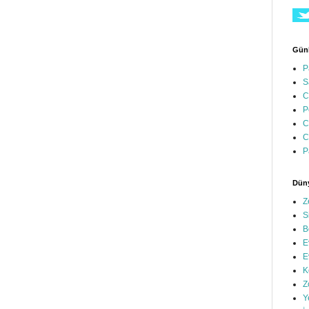
Günl
P
S
C
P
C
C
P
Düny
Z
S
B
E
E
K
Z
Y