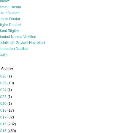
amaz
smaul Husna
ukur Dualari
urkce Dualar
stigfar Dualari
slami Bilgiler
stanbul Namaz Vakitleri
bdulkadir Geylani Hazretleri
limlerden Nasihat
aglik
 Archive
2026
(1)
2025
(10)
2024
(1)
2023
(1)
2020
(1)
2018
(17)
2017
(82)
2016
(282)
2015
(459)