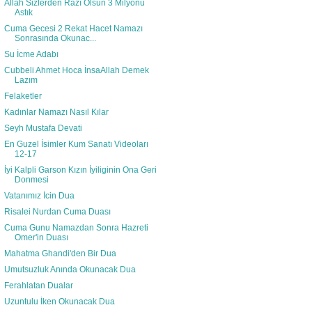
Allah Sizlerden Razı Olsun 3 Milyonu
Astık
Cuma Gecesi 2 Rekat Hacet Namazı
Sonrasında Okunac...
Su İcme Adabı
Cubbeli Ahmet Hoca İnsaAllah Demek
Lazım
Felaketler
Kadınlar Namazı Nasıl Kılar
Seyh Mustafa Devati
En Guzel İsimler Kum Sanatı Videoları
12-17
İyi Kalpli Garson Kızın İyiliginin Ona Geri
Donmesi
Vatanımız İcin Dua
Risalei Nurdan Cuma Duası
Cuma Gunu Namazdan Sonra Hazreti
Omer'in Duası
Mahatma Ghandi'den Bir Dua
Umutsuzluk Anında Okunacak Dua
Ferahlatan Dualar
Uzuntulu İken Okunacak Dua