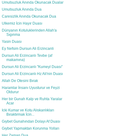
Umutsuzluk Anında Okunacak Dualar
Umutsuzluk Anında Dua
Caresizlik Anında Okunacak Dua
Ulkemiz İcin Hayır Duası
Dünyanın Kotuluklerinden Allah'a
Sıgınma
Yasin Duası
Ey Nefsim Dursun Ali Erzincanli
Dursun Ali Erzincanlı Tevbe (af
makamına)
Dursun Ali Erzincanlı "Kumeyl Duası"
Dursun Ali Erzincanlı Hz Ali'nin Duası
Allah De Otesini Bırak
Haramlar İnsanı Uyusturur ve Feyzi
Oldurur
Her bir Gunah Kalp ve Ruhta Yaralar
Acar
Icki Kumar ve Kotu Alıskanlıkları
Bıraktırmak İcin...
Gıybet Gunahından Dolayı Af Duası
Gıybet Yapmaktan Korunma Yolları
Her Zaman Dua