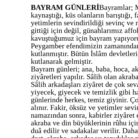
BAYRAM GÜNLERİ
Bayramlar; M
kaynaştığı, küs olanların barıştığı, f
yetimlerin sevindirildiği sevinç ve
gittiği için değil, günahlarımız aff
kavuştuğumuz için bayram yapıyoru
Peygamber efendimizin zamanından b
kutlanmıştır. Bütün İslâm devletle
kutlanarak gelmiştir.
Bayram günleri; ana, baba, hoca, a
ziyâretleri yapılır. Sâlih olan akrab
Sâlih arkadaşları ziyâret de çok sev
yiyecek, giyecek ve temizlik gibi ha
günlerinde herkes, temiz giyinir. Ço
alınır. Fakir, öksüz ve yetimler sev
namazından sonra, kabirler ziyâret e
akraba ve din büyüklerinin rûhu içi
duâ edilir ve sadakalar verilir. Daha