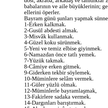
dost, akraba, arkadaş ve tanıdıklar z
babalarının ve aile büyüklerinin; ge
ellerini öperler.
Bayram günü şunları yapmak sünnet
1-Erken kalkmak.
2-Gusül abdesti almak.
3-Misvâk kullanmak.
4-Güzel koku sürünmek.
5-Yeni ve temiz elbise giyinmek.
6-Namazdan önce tatlı yemek.
7-Yüzük takmak.
8-Câmiye erken gitmek.
9-Giderken tekbir söylemek.
10-Müminlere selâm vermek.
11-Güler yüzlü olmak.
12-Müminlerle bayramlaşmak,
13-Fakirlere sadaka vermek.
14-Dargınları barıştırmak.