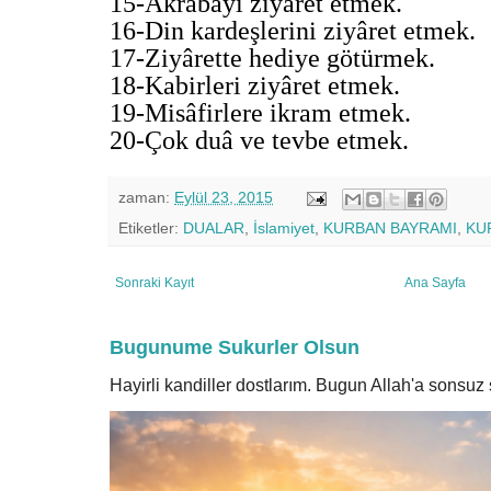
15-Akrabayı ziyâret etmek.
16-Din kardeşlerini ziyâret etmek.
17-Ziyârette hediye götürmek.
18-Kabirleri ziyâret etmek.
19-Misâfirlere ikram etmek.
20-Çok duâ ve tevbe etmek.
zaman:
Eylül 23, 2015
Etiketler:
DUALAR
,
İslamiyet
,
KURBAN BAYRAMI
,
KU
Sonraki Kayıt
Ana Sayfa
Bugunume Sukurler Olsun
Hayirli kandiller dostlarım. Bugun Allah'a sonsu