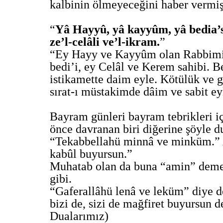
kalbinin ölmeyeceğini haber vermişt
“
Yâ Hayyû, yâ kayyûm, yâ bedia’s
ze’l-celâli ve’l-ikram.
”
“Ey Hayy ve Kayyûm olan Rabbimiz
bedi’i, ey Celâl ve Kerem sahibi. B
istikamette daim eyle. Kötülük ve 
sırat-ı müstakimde dâim ve sabit ey
Bayram günleri bayram tebrikleri i
önce davranan biri diğerine şöyle d
“Tekabbellahü minnâ ve minküm.” A
kabûl buyursun.”
Muhatab olan da buna “amin” demek
gibi.
“Gaferallâhü lenâ ve leküm” diye de
bizi de, sizi de mağfiret buyursun
Dualarımız)