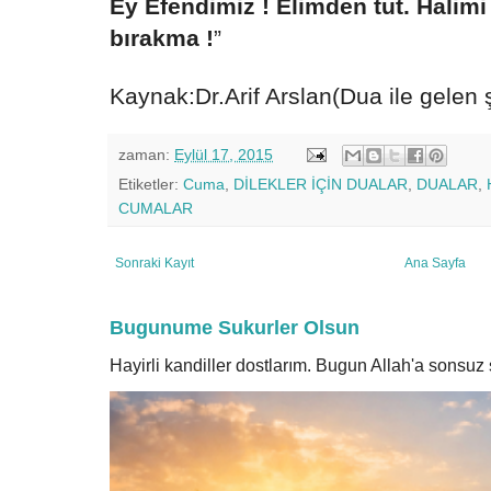
Ey Efendimiz ! Elimden tut. Halimi
bırakma !
”
Kaynak:Dr.Arif Arslan(Dua ile gelen ş
zaman:
Eylül 17, 2015
Etiketler:
Cuma
,
DİLEKLER İÇİN DUALAR
,
DUALAR
,
CUMALAR
Sonraki Kayıt
Ana Sayfa
Bugunume Sukurler Olsun
Hayirli kandiller dostlarım. Bugun Allah'a sonsu