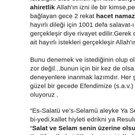
ahiretlik
Allah'ın izni ile bir kimse
bağlayan gece 2 rekat
hacet namaz
hayırlı dileği için 1001 defa salavat-ı
gerçekleşir diye rivayet edilir.Gere
ait hayırlı istekleri gerçekleşir Allah'
Bunu denemek ve istediğinin olup 
zor değil...bunun için bir kez de ol
deneyenlere inanmak lazımdır. Her 
güzel bir gecede Efendimize (s.a.v.)
oluyoruz .
“Es-Salatü ve’s-Selamü aleyke Ya S
bi-yedi,kallet hiyleti edrikni ya Resu
“
Salat ve Selam senin üzerine olsu