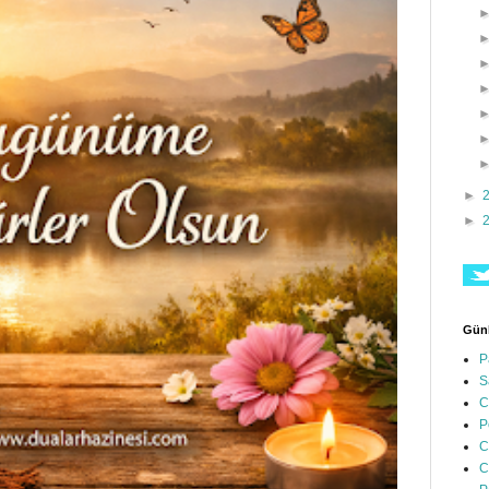
►
►
Günl
P
S
C
P
C
C