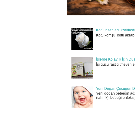
Kötü İnsanları Uzaklaşt
Kötü komşu, kötü akraba
İşlerde Kolaylık İçin Du
İşi gücü rast gitmeyenler
Yeni Doğan Çocuğun D
Yeni doğan bebeğin ağz
(tahnik), bebeği enfeksi