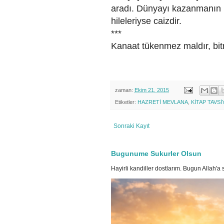
aradı. Dünyayı kazanmanın h
hileleriyse caizdir.
***
Kanaat tükenmez maldır, bit
zaman:
Ekim 21, 2015
Etiketler:
HAZRETİ MEVLANA
,
KİTAP TAVS
Sonraki Kayıt
Bugunume Sukurler Olsun
Hayirli kandiller dostlarım. Bugun Allah'