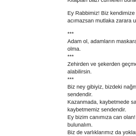
Ey Rabbimiz! Biz kendimize 
acımazsan mutlaka zarara u
***
Adam ol, adamların maskaras
olma.
***
Zehirden ve şekerden geçmed
alabilirsin.
***
Biz ney gibiyiz, bizdeki nağ
sendendir.
Kazanmada, kaybetmede satr
kaybetmemiz sendendir.
Ey bizim canımıza can olan! 
bulunalım.
Biz de varlıklarımız da yokla