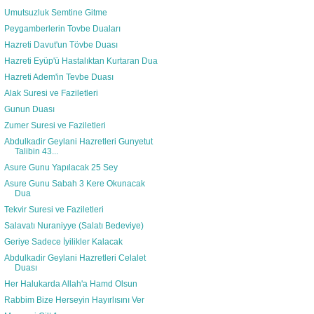
Umutsuzluk Semtine Gitme
Peygamberlerin Tovbe Duaları
Hazreti Davut'un Tövbe Duası
Hazreti Eyüp'ü Hastalıktan Kurtaran Dua
Hazreti Adem'in Tevbe Duası
Alak Suresi ve Faziletleri
Gunun Duası
Zumer Suresi ve Faziletleri
Abdulkadir Geylani Hazretleri Gunyetut
Talibin 43...
Asure Gunu Yapılacak 25 Sey
Asure Gunu Sabah 3 Kere Okunacak
Dua
Tekvir Suresi ve Faziletleri
Salavatı Nuraniyye (Salatı Bedeviye)
Geriye Sadece İyilikler Kalacak
Abdulkadir Geylani Hazretleri Celalet
Duası
Her Halukarda Allah'a Hamd Olsun
Rabbim Bize Herseyin Hayırlısını Ver