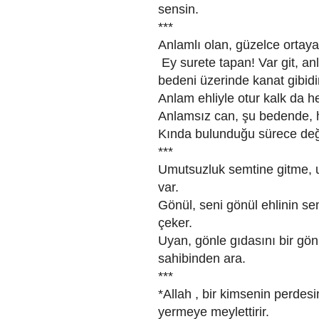
sensin.
***
Anlamlı olan, güzelce ortaya 
Ey surete tapan! Var git, a
bedeni üzerinde kanat gibidi
Anlam ehliyle otur kalk da h
Anlamsız can, şu bedende, hiç
Kında bulunduğu sürece değerl
***
Umutsuzluk semtine gitme, u
var.
Gönül, seni gönül ehlinin s
çeker.
Uyan, gönle gıdasını bir gönül
sahibinden ara.
***
*Allah , bir kimsenin perdesin
yermeye meylettirir.