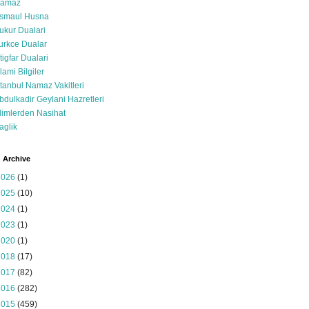
amaz
smaul Husna
ukur Dualari
urkce Dualar
stigfar Dualari
slami Bilgiler
stanbul Namaz Vakitleri
bdulkadir Geylani Hazretleri
limlerden Nasihat
aglik
 Archive
2026
(1)
2025
(10)
2024
(1)
2023
(1)
2020
(1)
2018
(17)
2017
(82)
2016
(282)
2015
(459)