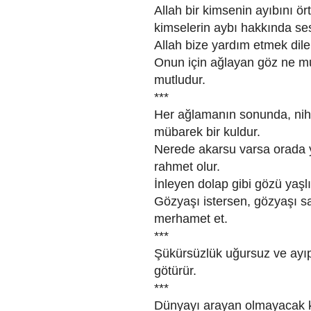
Allah bir kimsenin ayıbını ör
kimselerin aybı hakkında se
Allah bize yardım etmek diler
Onun için ağlayan göz ne mu
mutludur.
***
Her ağlamanın sonunda, nih
mübarek bir kuldur.
Nerede akarsu varsa orada ye
rahmet olur.
İnleyen dolap gibi gözü yaşlı
Gözyaşı istersen, gözyaşı s
merhamet et.
***
Şükürsüzlük uğursuz ve ayıp
götürür.
***
Dünyayı arayan olmayacak kötü