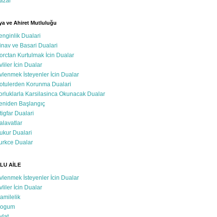
azar
a ve Ahiret Mutluluğu
enginlik Dualari
inav ve Basari Dualari
orctan Kurtulmak İcin Dualar
vliler İcin Dualar
vlenmek İsteyenler İcin Dualar
otulerden Korunma Dualari
orluklarla Karsilasinca Okunacak Dualar
eniden Başlangıç
stigfar Dualari
alavatlar
ukur Dualari
urkce Dualar
LU AİLE
vlenmek İsteyenler İcin Dualar
vliler İcin Dualar
amilelik
ogum
vlat