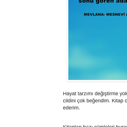
Hayat tarzımı değiştirme yo
cildini çok beğendim. Kitap
ederim.
Kitaptan bazı cümleleri bur