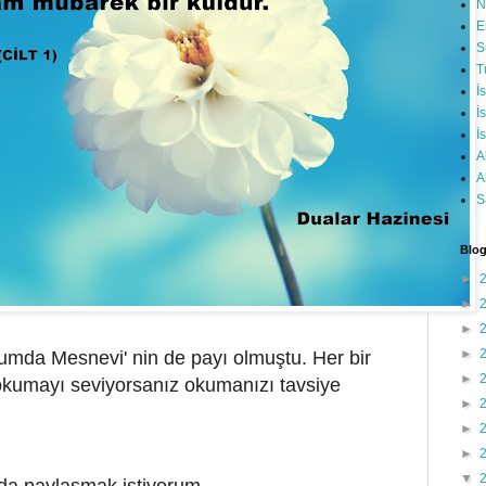
N
E
S
T
İ
İ
İ
A
A
S
Blog
►
►
►
►
lumda Mesnevi' nin de payı olmuştu. Her bir
►
 okumayı seviyorsanız okumanızı tavsiye
►
►
►
▼
ada paylaşmak istiyorum.