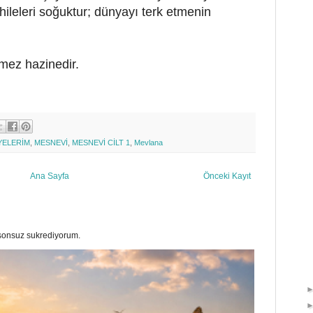
ileleri soğuktur; dünyayı terk etmenin
mez hazinedir.
İYELERİM
,
MESNEVİ
,
MESNEVİ CİLT 1
,
Mevlana
Ana Sayfa
Önceki Kayıt
a sonsuz sukrediyorum.