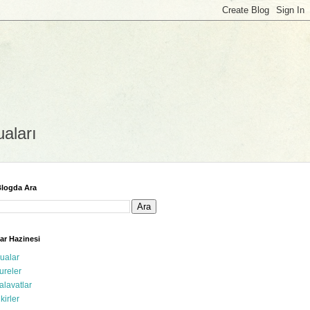
uaları
logda Ara
ar Hazinesi
ualar
ureler
alavatlar
ikirler