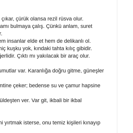
çıkar, çürük olansa rezil rüsva olur.
nlamı bulmaya çalış. Çünkü anlam, suret
r.
em insanlar elde et hem de delikanlı ol.
 kuşku yok, kındaki tahta kılıç gibidir.
idir. Çıktı mı yakılacak bir araç olur.
mutlar var. Karanlığa doğru gitme, güneşler
emtine çeker; bedense su ve çamur hapsine
deşten ver. Var git, ikbali bir ikbal
i yırtmak isterse, onu temiz kişileri kınayıp