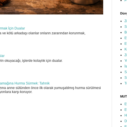
P
Düny
Z
S
ırmak İçin Dualar
B
 ve kötü arkadaşı olanlar onların zararından korunmak,
E
E
K
Z
alar
in okuyacağı, işlerde kolaylık için dualar.
Y
İ
S
S
T
amağına Hurma Sürmek: Tahnik
ına anne sütünden önce ilk olarak yumuşatılmış hurma sürülmesi
yonlara karşı koruyor.
MUT
E
E
H
D
E