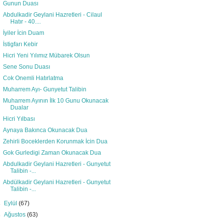
Gunun Duası
Abdulkadir Geylani Hazretleri - Cilaul
Hatır - 40....
İyiler İcin Duam
İstigfarı Kebir
Hicri Yeni Yılımız Mübarek Olsun
Sene Sonu Duası
Cok Onemli Hatırlatma
Muharrem Ayı- Gunyetut Talibin
Muharrem Ayının İlk 10 Gunu Okunacak
Dualar
Hicri Yılbası
Aynaya Bakınca Okunacak Dua
Zehirli Boceklerden Korunmak İcin Dua
Gok Gurledigi Zaman Okunacak Dua
Abdulkadir Geylani Hazretleri - Gunyetut
Talibin -...
Abdülkadir Geylani Hazretleri - Gunyetut
Talibin -...
►
Eylül
(67)
►
Ağustos
(63)