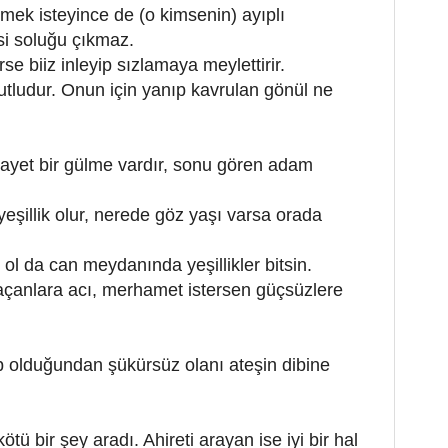
tmek isteyince de (o kimsenin) ayıplı
si soluğu çıkmaz.
se biiz inleyip sızlamaya meylettirir.
tludur. Onun için yanıp kavrulan gönül ne
ayet bir gülme vardır, sonu gören adam
şillik olur, nerede göz yaşı varsa orada
 ol da can meydanında yeşillikler bitsin.
açanlara acı, merhamet istersen güçsüzlere
 olduğundan şükürsüz olanı ateşin dibine
 bir şey aradı. Ahireti arayan ise iyi bir hal