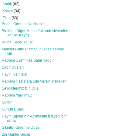
►
Aralık
(62)
►
Kasım
(34)
▼
Ekim
(63)
Bedeli Odenen Nasihatler
Bir Mum Diger Mumu Yakarak Atesinden
Bir Sey Kaybe...
Bu da Gecer Ya Hu
Mahser Gunu Pismanlığı Yasamamak
İcin
Rabbim Uzerimize Sabır Yagdır
Sabır Duaları
Hayırlı Yalnızlık
Rabbim Hastalara Sifa Versin İnsaallah
Sevdiklerimiz İcin Dua
Rabbim Yardım Et
Sukur
Gunun Duası
Hayır Kapılarının Acılmasını İsteyen İcin
Esma
Sıkıntıyı Giderme Duası
Zor Gunler Gecer