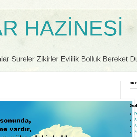
R HAZİNESİ
r Sureler Zikirler Evlilik Bolluk Bereket D
Bu B
Dual
D
S
S
Z