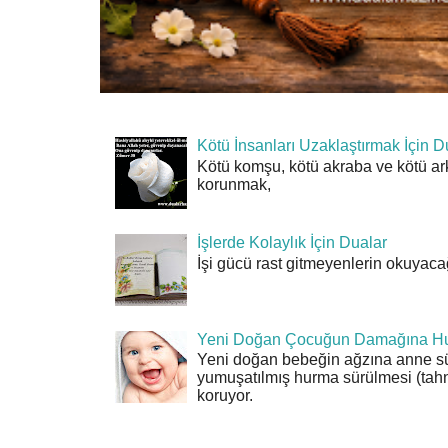
Kötü İnsanları Uzaklaştırmak İçin D
Kötü komşu, kötü akraba ve kötü ar
korunmak,
İşlerde Kolaylık İçin Dualar
İşi gücü rast gitmeyenlerin okuyacağı
Yeni Doğan Çocuğun Damağına Hu
Yeni doğan bebeğin ağzına anne sü
yumuşatılmış hurma sürülmesi (tahn
koruyor.