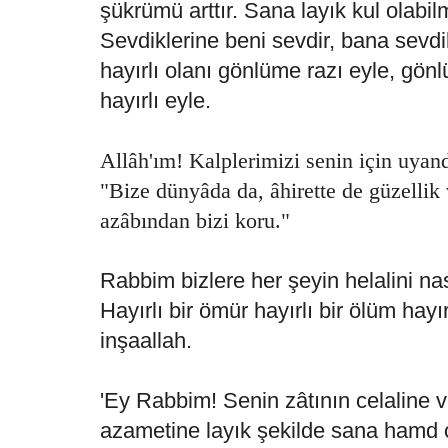
şükrümü arttır. Sana layık kul olabi
Sevdiklerine beni sevdir, bana sevdi
hayırlı olanı gönlüme razı eyle, gö
hayırlı eyle.
Allâh'ım! Kalplerimizi senin için uyand
"Bize dünyâda da, âhirette de güzelli
azâbından bizi koru."
Rabbim bizlere her şeyin helalini nas
Hayırlı bir ömür hayırlı bir ölüm hayı
inşaallah.
'Ey Rabbim! Senin zâtının celaline v
azametine layık şekilde sana hamd 