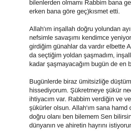
bilenlerden olmamı Rabbim bana geç
erken bana göre geç)kısmet etti.
Allah'ım inşallah doğru yolundan ayı
nefsimle savaşımı kendimce yeniyo
girdiğim günahlar da vardır elbette Al
da seçtiğim yoldan şaşmadım, inşal
kadar şaşmayacağım bugün de en b
Bugünlerde biraz ümitsizliğe düştü
hissediyorum. Şükretmeye şükür ned
ihtiyacım var. Rabbim verdiğin ve ve
şükürler olsun. Allah'ım sana hamd 
doğru olanı ben bilemem Sen bilirsi
dünyanın ve ahiretin hayrını istiyo