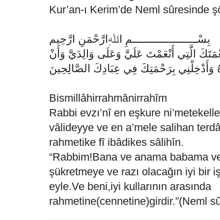
Kur’an-ı Kerim’de Neml sûresinde şöy
بِسْــــــــــــــــــــــمِ اﷲِارَّحْمَنِ ارَّحِيم
مَتَكَ الَّتِي أَنْعَمْتَ عَلَيَّ وَعَلَى وَالِدَيَّ وَأَنْ
 وَأَدْخِلْنِي بِرَحْمَتِكَ فِي عِبَادِكَ الصَّالِحِينَ
Bismillâhirrahmânirrahîm
Rabbi evzı’nî en eşkure ni’metekelle
vâlideyye ve en a’mele salihan terdâ
rahmetike fî ibâdikes sâlihîn.
“Rabbim!Bana ve anama babama ver
şükretmeye ve razı olacağın iyi bir
eyle.Ve beni,iyi kullarının arasında
rahmetine(cennetine)girdir.”(Neml sû