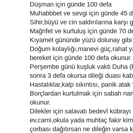
Düşman için günde 100 defa
Muhabbbet ve sevgi için günde 45 d
Sihir,büyü ve cin saldırılarına karşı
Mağrifet ve kurtuluş için günde 70 d
Kıyamet gününde yüzü dolunay gibi 
Doğum kolaylığı,manevi güç,rahat ya
bereket için günde 100 defa okunur.
Perşembe günü kuşluk vakti Duha (
sonra 3 defa okursa dileği duası kabu
Hastalıklar,kalp sıkıntısı, panik atak
Borçlardan kurtulmak için sabah n
okunur.
Dilekler için salavatı bedevî kübray
ev,cami,okula yada muhtaç fakir kim
çorbası dağıtırsan ne dileğin varsa k