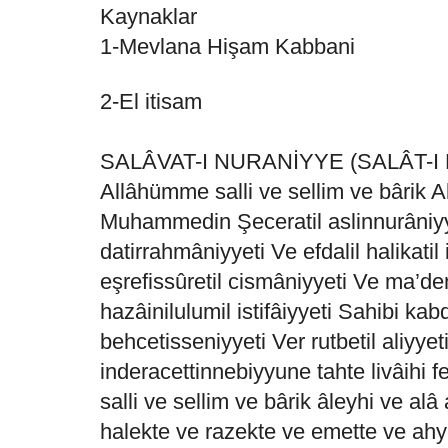
Kaynaklar
1-Mevlana Hişam Kabbani
2-El itisam
SALÂVAT-I NURANİYYE (SALÂT-I
Allâhümme salli ve sellim ve bârik 
Muhammedin Şeceratil aslinnurâniyye
datirrahmâniyyeti Ve efdalil halikatil
eşrefissûretil cismâniyyeti Ve ma’den
hazâinilulumil istifâiyyeti Sahibi kabd
behcetisseniyyeti Ver rutbetil aliyye
inderacettinnebiyyune tahte livâihi 
salli ve sellim ve bârik âleyhi ve al
halekte ve razekte ve emette ve ahy