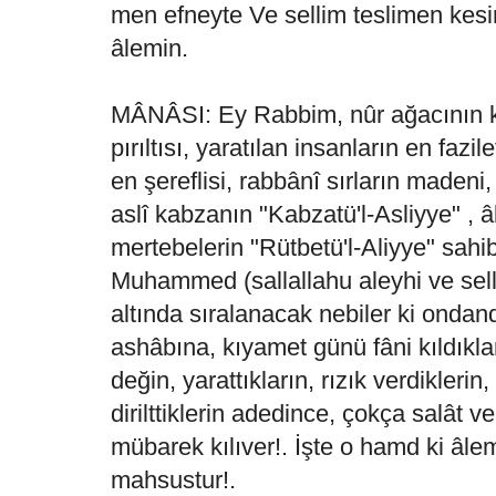
men efneyte Ve sellim teslimen kesir
âlemin.
MÂNÂSI: Ey Rabbim, nûr ağacının 
pırıltısı, yaratılan insanların en fazile
en şereflisi, rabbânî sırların madeni,
aslî kabzanın "Kabzatü'l-Asliyye" , â
mertebelerin "Rütbetü'l-Aliyye" sahi
Muhammed (sallallahu aleyhi ve sel
altında sıralanacak nebiler ki ondand
ashâbına, kıyamet günü fâni kıldıklar
değin, yarattıkların, rızık verdiklerin
dirilttiklerin adedince, çokça salât v
mübarek kılıver!. İşte o hamd ki âle
mahsustur!.