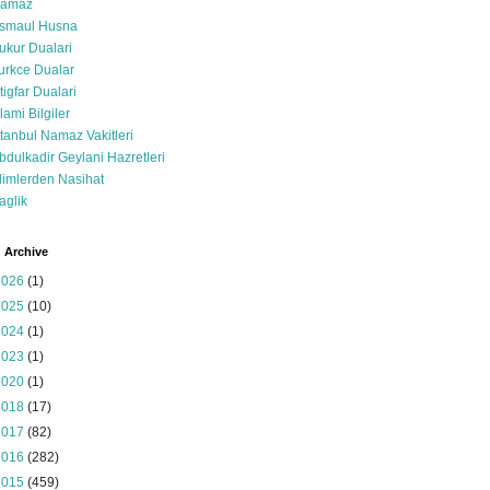
amaz
smaul Husna
ukur Dualari
urkce Dualar
stigfar Dualari
slami Bilgiler
stanbul Namaz Vakitleri
bdulkadir Geylani Hazretleri
limlerden Nasihat
aglik
 Archive
2026
(1)
2025
(10)
2024
(1)
2023
(1)
2020
(1)
2018
(17)
2017
(82)
2016
(282)
2015
(459)