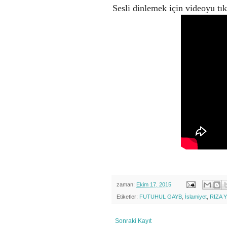
Sesli dinlemek için videoyu tı
zaman:
Ekim 17, 2015
Etiketler:
FUTUHUL GAYB
,
İslamiyet
,
RIZA 
Sonraki Kayıt