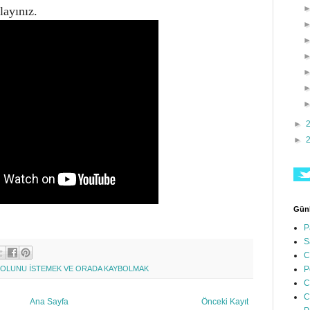
klayınız.
►
►
Günl
P
S
C
P
YOLUNU İSTEMEK VE ORADA KAYBOLMAK
C
C
Ana Sayfa
Önceki Kayıt