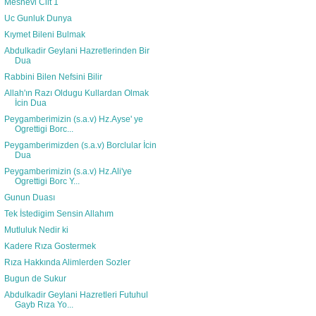
Mesnevi Cilt 1
Uc Gunluk Dunya
Kıymet Bileni Bulmak
Abdulkadir Geylani Hazretlerinden Bir
Dua
Rabbini Bilen Nefsini Bilir
Allah'ın Razı Oldugu Kullardan Olmak
İcin Dua
Peygamberimizin (s.a.v) Hz.Ayse' ye
Ogrettigi Borc...
Peygamberimizden (s.a.v) Borclular İcin
Dua
Peygamberimizin (s.a.v) Hz.Ali'ye
Ogrettigi Borc Y...
Gunun Duası
Tek İstedigim Sensin Allahım
Mutluluk Nedir ki
Kadere Rıza Gostermek
Rıza Hakkında Alimlerden Sozler
Bugun de Sukur
Abdulkadir Geylani Hazretleri Futuhul
Gayb Rıza Yo...