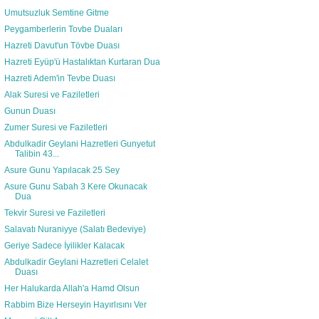
Umutsuzluk Semtine Gitme
Peygamberlerin Tovbe Duaları
Hazreti Davut'un Tövbe Duası
Hazreti Eyüp'ü Hastalıktan Kurtaran Dua
Hazreti Adem'in Tevbe Duası
Alak Suresi ve Faziletleri
Gunun Duası
Zumer Suresi ve Faziletleri
Abdulkadir Geylani Hazretleri Gunyetut
Talibin 43...
Asure Gunu Yapılacak 25 Sey
Asure Gunu Sabah 3 Kere Okunacak
Dua
Tekvir Suresi ve Faziletleri
Salavatı Nuraniyye (Salatı Bedeviye)
Geriye Sadece İyilikler Kalacak
Abdulkadir Geylani Hazretleri Celalet
Duası
Her Halukarda Allah'a Hamd Olsun
Rabbim Bize Herseyin Hayırlısını Ver