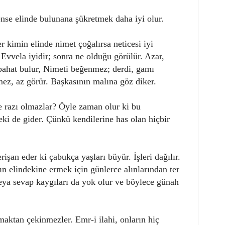
se elinde bulunana şükretmek daha iyi olur.
 kimin elinde nimet çoğalırsa neticesi iyi
Evvela iyidir; sonra ne olduğu görülür. Azar,
abahat bulur, Nimeti beğenmez; derdi, gamı
ez, az görür. Başkasının malına göz diker.
e razı olmazlar? Öyle zaman olur ki bu
eki de gider. Çünkü kendilerine has olan hiçbir
işan eder ki çabukça yaşları büyür. İşleri dağılır.
ın elindekine ermek için günlerce alınlarından ter
eya sevap kaygıları da yok olur ve böylece günah
aktan çekinmezler. Emr-i ilahi, onların hiç