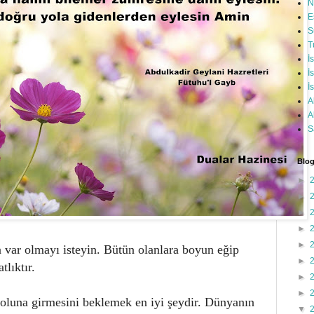
N
E
S
T
İ
İ
İ
A
A
S
Blog
►
►
►
►
►
a var olmayı isteyin. Bütün olanlara boyun eğip
►
lıktır.
►
►
 yoluna girmesini beklemek en iyi şeydir. Dünyanın
▼