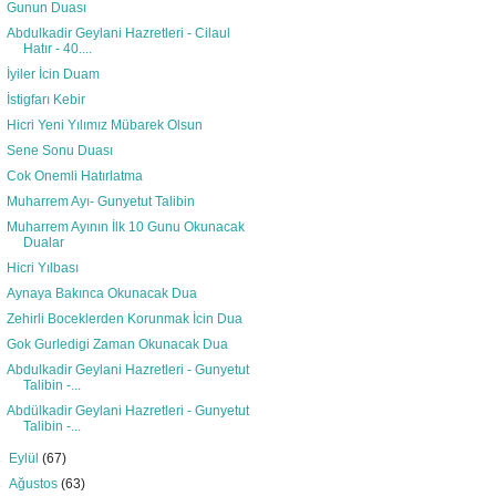
Gunun Duası
Abdulkadir Geylani Hazretleri - Cilaul
Hatır - 40....
İyiler İcin Duam
İstigfarı Kebir
Hicri Yeni Yılımız Mübarek Olsun
Sene Sonu Duası
Cok Onemli Hatırlatma
Muharrem Ayı- Gunyetut Talibin
Muharrem Ayının İlk 10 Gunu Okunacak
Dualar
Hicri Yılbası
Aynaya Bakınca Okunacak Dua
Zehirli Boceklerden Korunmak İcin Dua
Gok Gurledigi Zaman Okunacak Dua
Abdulkadir Geylani Hazretleri - Gunyetut
Talibin -...
Abdülkadir Geylani Hazretleri - Gunyetut
Talibin -...
►
Eylül
(67)
►
Ağustos
(63)