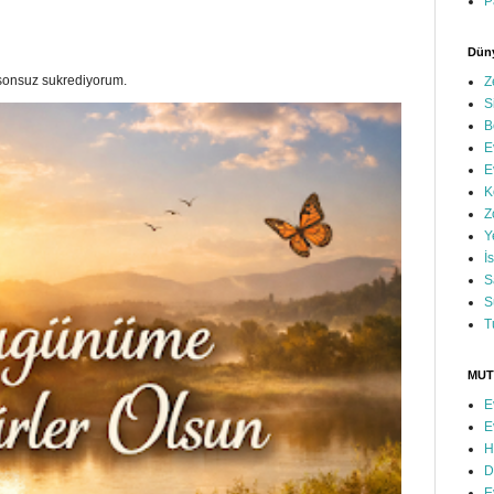
P
Düny
a sonsuz sukrediyorum.
Z
S
B
E
E
K
Z
Y
İ
S
S
T
MUT
E
E
H
D
E