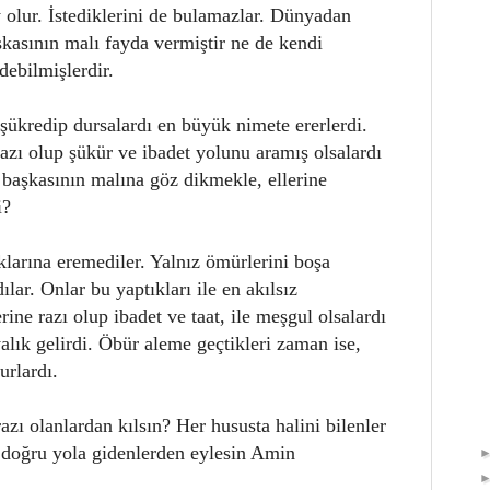
 olur. İstediklerini de bulamazlar. Dünyadan
şkasının malı fayda vermiştir ne de kendi
debilmişlerdir.
 şükredip dursalardı en büyük nimete ererlerdi.
azı olup şükür ve ibadet yolunu aramış olsalardı
i başkasının malına göz dikmekle, ellerine
i?
ıklarına eremediler. Yalnız ömürlerini boşa
dılar. Onlar bu yaptıkları ile en akılsız
rine razı olup ibadet ve taat, ile meşgul olsalardı
alık gelirdi. Öbür aleme geçtikleri zaman ise,
urlardı.
zı olanlardan kılsın? Her hususta halini bilenler
 doğru yola gidenlerden eylesin Amin