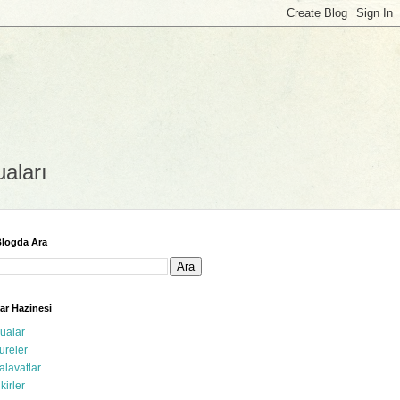
uaları
logda Ara
ar Hazinesi
ualar
ureler
alavatlar
ikirler