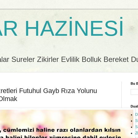
R HAZİNESİ
r Sureler Zikirler Evlilik Bolluk Bereket D
Bu B
retleri Futuhul Gayb Rıza Yolunu
 Olmak
Dual
D
S
S
Z