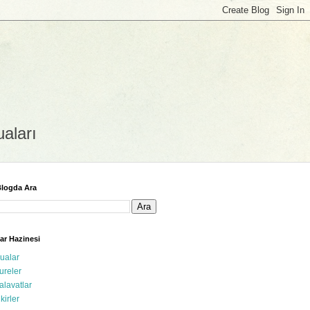
uaları
logda Ara
ar Hazinesi
ualar
ureler
alavatlar
ikirler