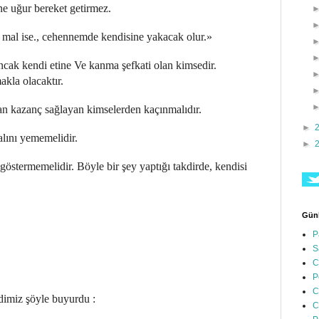
ne uğur bereket getirmez.
n mal ise., cehennemde kendisine yakacak olur.»
ncak kendi etine Ve kanma şefkati olan kimsedir.
akla olacaktır.
n kazanç sağlayan kimselerden kaçınmalıdır.
►
ını yememelidir.
►
stermemelidir. Böyle bir şey yaptığı takdirde, kendisi
Günl
P
S
C
P
C
dimiz şöyle buyurdu :
C