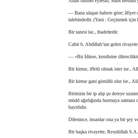
Allah rahmet eylesin; Sabit Benanî ş
— Bana ulaşan habere göre; âfiyet 
talebindedir. (Yani : Geçinmek için 
Bir tanesi ise., ibadettedir.
Cabir b. Abdillah’tan gelen rivayet
— «Bir İdinse, kendisine dilencilikten
Bir kimse, iffetli olmak ister ise.. All
Bir kimse gani gönüllü olur ise., Al
Birinizin bir ip alıp şu dereye uzan
müdd ağırlığında hurmaya satması on
hayırlıdır.
Dilenince, insanlar ona ya bir şey ve
Bir başka rivayette, Resulüllah S.A.