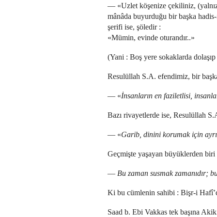
— «Uzlet köşenize çekiliniz, (yalnız
mânâda buyurduğu bir başka hadis-
şerifi ise, şöledir :
«Mümin, evinde oturandır..»
(Yani : Boş yere sokaklarda dolaşıp
Resulüllah S.A. efendimiz, bir başka
— «
İnsanların en faziletlisi, insan
Bazı rivayetlerde ise, Resulüllah S.
— «
Garib, dinini korumak için ayrıl
Geçmişte yaşayan büyüklerden biri ş
—
Bu zaman susmak zamanıdır; bu 
Ki bu cümlenin sahibi : Bişr-i Hafî’
Saad b. Ebi Vakkas tek başına Akik 