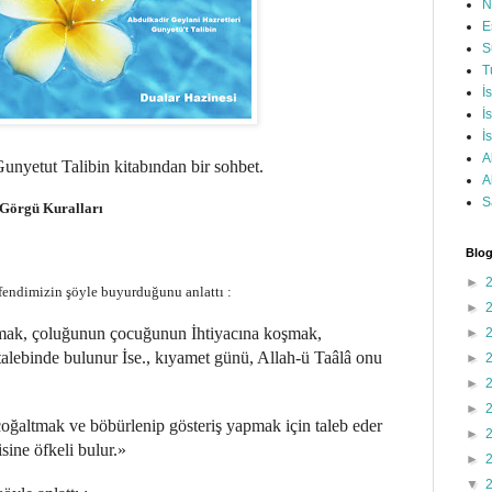
N
E
S
T
İ
İ
İ
A
unyetut Talibin kitabından bir sohbet.
A
S
 Görgü Kuralları
Blog
►
fendimizin şöyle buyurduğunu anlattı :
►
olmak, çoluğunun çocuğunun İhtiyacına koşmak,
►
alebinde bulunur İse., kıyamet günü, Allah-ü Taâlâ onu
►
►
►
çoğaltmak ve böbürlenip gösteriş yapmak için taleb eder
►
sine öfkeli bulur.»
►
▼