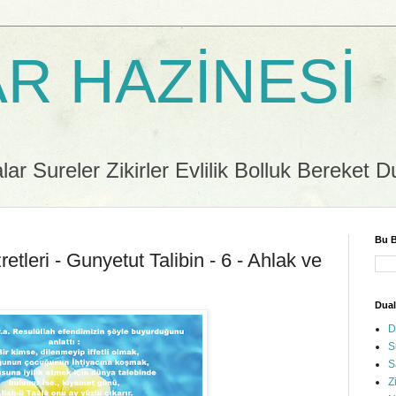
R HAZİNESİ
r Sureler Zikirler Evlilik Bolluk Bereket D
Bu B
tleri - Gunyetut Talibin - 6 - Ahlak ve
Dual
D
S
S
Z