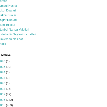
amaz
smaul Husna
ukur Dualari
urkce Dualar
stigfar Dualari
slami Bilgiler
stanbul Namaz Vakitleri
bdulkadir Geylani Hazretleri
limlerden Nasihat
aglik
 Archive
2026
(1)
2025
(10)
2024
(1)
2023
(1)
2020
(1)
2018
(17)
2017
(82)
2016
(282)
2015
(459)