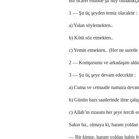
Bir ticaret ehlinde şu huy olmadıkç
1 — Şu üç şeyden temiz olacaktır :
a) Yalan söylemekten..
b) Kötü söz etmekten..
c) Yemin etmekten.. (Her ne suretle 
2 — Komşusunu ve arkadaşını aldatm
3 — Şu üç şeye devam edecektir :
a) Cuma ve cemaatle namaza devam
b) Günün bazı saatlerinde ilme çalış
c) Allah’ın rızasını her şeye tercih e
Sakın ha., olmaya ki, haram yoldan
— Bir kimse, haram yoldan habis bi