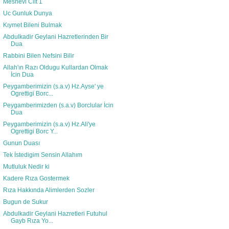
Mesnevi Cilt 1
Uc Gunluk Dunya
Kıymet Bileni Bulmak
Abdulkadir Geylani Hazretlerinden Bir
Dua
Rabbini Bilen Nefsini Bilir
Allah'ın Razı Oldugu Kullardan Olmak
İcin Dua
Peygamberimizin (s.a.v) Hz.Ayse' ye
Ogrettigi Borc...
Peygamberimizden (s.a.v) Borclular İcin
Dua
Peygamberimizin (s.a.v) Hz.Ali'ye
Ogrettigi Borc Y...
Gunun Duası
Tek İstedigim Sensin Allahım
Mutluluk Nedir ki
Kadere Rıza Gostermek
Rıza Hakkında Alimlerden Sozler
Bugun de Sukur
Abdulkadir Geylani Hazretleri Futuhul
Gayb Rıza Yo...