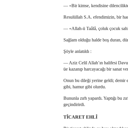
— «Bir kimse, kendisine dilencilikten
Resulüllah S.A. efendimizin, bir had
— «Allah-ü Taâlâ, çoluk çocuk sahi
Sağlam olduğu halde boş duran, dün
Şöyle anlatıldı :
— Aziz Celil Allah’ın halifesi Davud
üe kazanıp harcayacağı bir sanat ver
Onun bu dileği yerine geldi; demir
gibi, hamur gibi olurdu.
Bununla zırh yapardı. Yaptığı bu zır
geçindirirdi.
TÎCARET EHLÎ