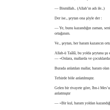
— Bismillah.. (Allah’ın adı ile..)
Der ise., şeytan ona şöyle der :
— Ye, bunu kazandığın zaman, seni
ortağınım.
Ve., şeytan, her haram kazancın orta
Allah-ü Taâlâ, bu yolda şeytana şu e
— «Onlara, mallarda ve çocuklarda 
Burada anlatılan mallar, haram olan 
Tefsirde böle anlatılmıştır.
Gelen bir rivayete göre, îbn-i Mes’
anlatmıştır
— «Bir kul, haram yoldan kazandığı