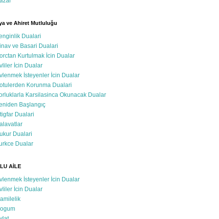
azar
a ve Ahiret Mutluluğu
enginlik Dualari
inav ve Basari Dualari
orctan Kurtulmak İcin Dualar
vliler İcin Dualar
vlenmek İsteyenler İcin Dualar
otulerden Korunma Dualari
orluklarla Karsilasinca Okunacak Dualar
eniden Başlangıç
stigfar Dualari
alavatlar
ukur Dualari
urkce Dualar
LU AİLE
vlenmek İsteyenler İcin Dualar
vliler İcin Dualar
amilelik
ogum
vlat