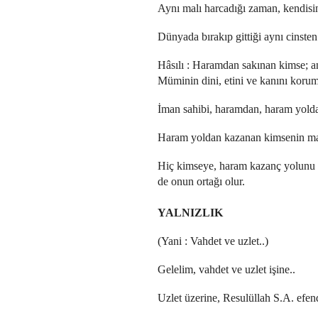
Aynı malı harcadığı zaman, kendisi
Dünyada bırakıp gittiği aynı cinste
Hâsılı : Haramdan sakınan kimse; a
Müminin dini, etini ve kanını korum
İman sahibi, haramdan, haram yolda
Haram yoldan kazanan kimsenin mal
Hiç kimseye, haram kazanç yolunu gö
de onun ortağı olur.
YALNIZLIK
(Yani : Vahdet ve uzlet..)
Gelelim, vahdet ve uzlet işine..
Uzlet üzerine, Resulüllah S.A. efen