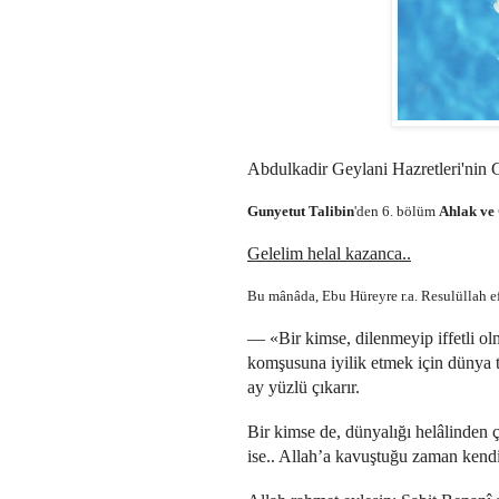
Abdulkadir Geylani Hazretleri'nin G
Gunyetut Talibin
'den 6. bölüm
Ahlak ve
Gelelim helal kazanca..
Bu mânâda, Ebu Hüreyre r.a. Resulüllah e
— «Bir kimse, dilenmeyip iffetli 
komşusuna iyilik etmek için dünya t
ay yüzlü çıkarır.
Bir kimse de, dünyalığı helâlinden 
ise.. Allah’a kavuştuğu zaman kendi