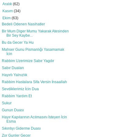
►
Aralık
(62)
►
Kasım
(34)
▼
Ekim
(63)
Bedeli Odenen Nasihatler
Bir Mum Diger Mumu Yakarak Atesinden
Bir Sey Kaybe...
Bu da Gecer Ya Hu
Mahser Gunu Pismanlığı Yasamamak
İcin
Rabbim Uzerimize Sabır Yagdır
Sabır Duaları
Hayırlı Yalnızlık
Rabbim Hastalara Sifa Versin İnsaallah
Sevdiklerimiz İcin Dua
Rabbim Yardım Et
Sukur
Gunun Duası
Hayır Kapılarının Acılmasını İsteyen İcin
Esma
Sıkıntıyı Giderme Duası
Zor Gunler Gecer