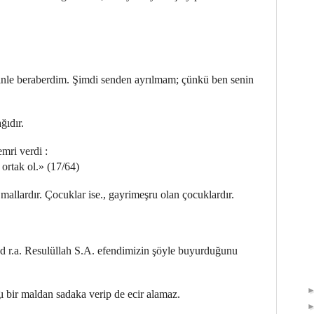
nle beraberdim. Şimdi senden ayrılmam; çünkü ben senin
ğıdır.
mri verdi :
ortak ol.» (17/64)
mallardır. Çocuklar ise., gayrimeşru olan çocuklardır.
ud r.a. Resulüllah S.A. efendimizin şöyle buyurduğunu
 bir maldan sadaka verip de ecir alamaz.