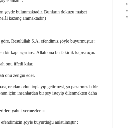
öyle anlattı :
on şeyde bulunmaktadır. Bunların dokuzu maişet
helâl kazanç aramaktadır.)
e göre, Resulüllah S.A. efendimiz şöyle buyurmuştur :
 bir kapı açar ise.. Allah ona bir fakirlik kapısı açar.
ah onu iffetli kılar.
lah onu zengin eder.
ması, oradan odun toplayıp getirmesi, şu pazarınızda bir
un için; insanlardan bir şey isteyip dilenmekten daha
rirler; yahut vermezler..»
 efendimizin şöyle buyurduğu anlatılmıştır :