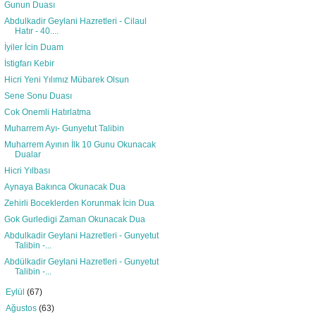
Gunun Duası
Abdulkadir Geylani Hazretleri - Cilaul
Hatır - 40....
İyiler İcin Duam
İstigfarı Kebir
Hicri Yeni Yılımız Mübarek Olsun
Sene Sonu Duası
Cok Onemli Hatırlatma
Muharrem Ayı- Gunyetut Talibin
Muharrem Ayının İlk 10 Gunu Okunacak
Dualar
Hicri Yılbası
Aynaya Bakınca Okunacak Dua
Zehirli Boceklerden Korunmak İcin Dua
Gok Gurledigi Zaman Okunacak Dua
Abdulkadir Geylani Hazretleri - Gunyetut
Talibin -...
Abdülkadir Geylani Hazretleri - Gunyetut
Talibin -...
►
Eylül
(67)
►
Ağustos
(63)