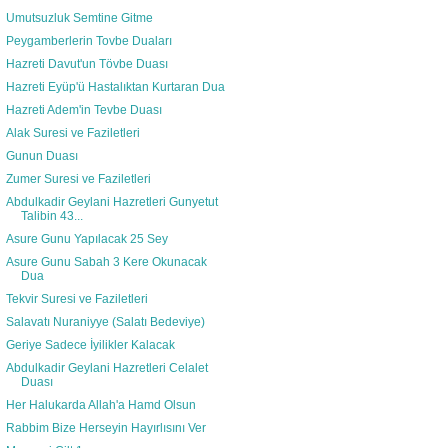
Umutsuzluk Semtine Gitme
Peygamberlerin Tovbe Duaları
Hazreti Davut'un Tövbe Duası
Hazreti Eyüp'ü Hastalıktan Kurtaran Dua
Hazreti Adem'in Tevbe Duası
Alak Suresi ve Faziletleri
Gunun Duası
Zumer Suresi ve Faziletleri
Abdulkadir Geylani Hazretleri Gunyetut
Talibin 43...
Asure Gunu Yapılacak 25 Sey
Asure Gunu Sabah 3 Kere Okunacak
Dua
Tekvir Suresi ve Faziletleri
Salavatı Nuraniyye (Salatı Bedeviye)
Geriye Sadece İyilikler Kalacak
Abdulkadir Geylani Hazretleri Celalet
Duası
Her Halukarda Allah'a Hamd Olsun
Rabbim Bize Herseyin Hayırlısını Ver