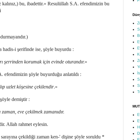
P
 kalınız,) bu, ibadettir.» Resulüllah S.A. efendimizin bu
i
Düny
Z
S
B
 durmayandır.)
E
E
 hadis-i şerifinde ise, şöyle buyurdu :
K
Z
ları şerrinden korumak için evinde oturandır.
»
Y
İ
A. efendimizin şöyle buyurduğu anlatıldı :
S
S
ıp uzlet köşesine çekilendir
.»
T
öyle demiştir :
MUT
zaman, eve çekilmek zamanıdır.
E
E
dir. Allah rahmet eylesin.
H
D
sarayına çekildiği zaman ken-' dişine şöyle soruldu *
E