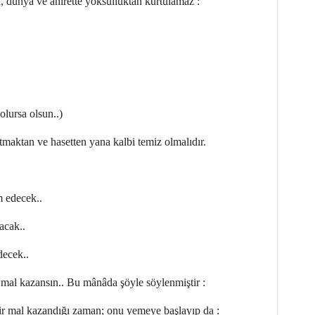
a, dünya ve âhirette yoksulluktan kurtulamaz :
olursa olsun..)
aktan ve hasetten yana kalbi temiz olmalıdır.
 edecek..
acak..
decek..
 mal kazansın.. Bu mânâda şöyle söylenmiştir :
r mal kazandığı zaman; onu yemeye başlayıp da :