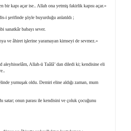
 bir kapı açar ise.. Allah ona yetmiş fakirlik kapısı açar.»
is-i şerifinde şöyle buyurduğu anlatıldı ;
bi sanatkâr babayı sever.
ya ve âhiret işlerine yaramayan kimseyi de sevmez.»
 aleyhisselâm, Allah-ü Taâlâ’ dan diledi ki; kendisine eli
e..
 elinde yumuşak oldu. Demiri eline aldığı zaman, mum
hı satar; onun parası ile kendisini ve çoluk çocuğunu