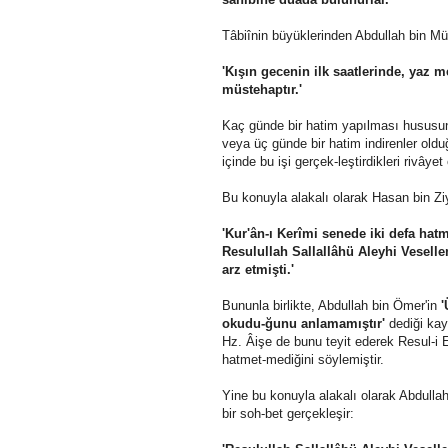
Tâbiînin büyüklerinden Abdullah bin Müb
'Kışın gecenin ilk saatlerinde, yaz
müstehaptır.'
Kaç günde bir hatim yapılması hususun
veya üç günde bir hatim indirenler oldu
içinde bu işi gerçek-leştirdikleri rivâyet 
Bu konuyla alakalı olarak Hasan bin Z
'Kur'ân-ı Kerîmi senede iki defa ha
Resulullah Sallallâhü Aleyhi Veselle
arz etmişti.'
Bununla birlikte, Abdullah bin Ömer'in
'
okudu-ğunu anlamamıştır'
dediği kay
Hz. Âişe de bunu teyit ederek Resul-i 
hatmet-mediğini söylemiştir.
Yine bu konuyla alakalı olarak Abdulla
bir soh-bet gerçekleşir: