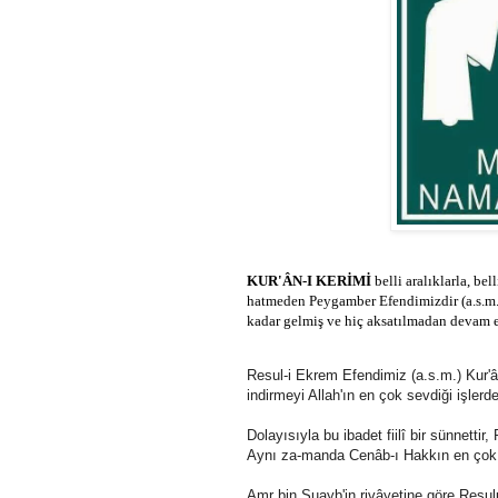
KUR'ÂN-I KERİMİ
belli aralıklarla, be
hatmeden Peygamber Efendimizdir (a.s.m.
kadar gelmiş ve hiç aksatılmadan devam e
Resul-i Ekrem Efendimiz (a.s.m.) Kur'ân
indirmeyi Allah'ın en çok sevdiği işlerden
Dolayısıyla bu ibadet fiilî bir sünnettir
Aynı za-manda Cenâb-ı Hakkın en çok ra
Amr bin Şuayb'in rivâyetine göre Resul