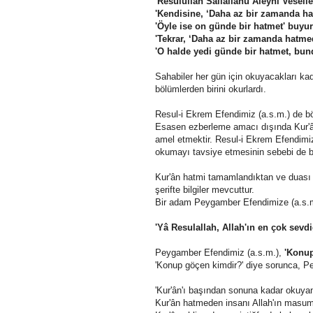
'Resulullah Sallallâhü Aleyhi Veselle
'Kendisine, ‘Daha az bir zamanda ha
'Öyle ise on günde bir hatmet' buyu
'Tekrar, ‘Daha az bir zamanda hatme
'O halde yedi günde bir hatmet, bun
Sahabiler her gün için okuyacakları kada
bölümlerden birini okurlardı.
Resul-i Ekrem Efendimiz (a.s.m.) de böy
Esasen ezberleme amacı dışında Kur'â
amel etmektir. Resul-i Ekrem Efendimizi
okumayı tavsiye etmesinin sebebi de 
Kur'ân hatmi tamamlandıktan ve duası 
şerifte bilgiler mevcuttur.
Bir adam Peygamber Efendimize (a.s.m
'Yâ Resulallah, Allah'ın en çok sevd
Peygamber Efendimiz (a.s.m.),
'Konup
'Konup göçen kimdir?' diye sorunca, Pe
'Kur'ân'ı başından sonuna kadar okuyan
Kur'ân hatmeden insanı Allah'ın masum v