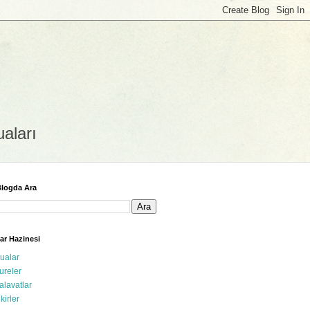
uaları
logda Ara
ar Hazinesi
ualar
ureler
alavatlar
ikirler