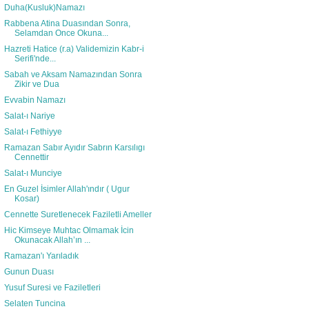
Duha(Kusluk)Namazı
Rabbena Atina Duasından Sonra,
Selamdan Once Okuna...
Hazreti Hatice (r.a) Validemizin Kabr-i
Serifi'nde...
Sabah ve Aksam Namazından Sonra
Zikir ve Dua
Evvabin Namazı
Salat-ı Nariye
Salat-ı Fethiyye
Ramazan Sabır Ayıdır Sabrın Karsılıgı
Cennettir
Salat-ı Munciye
En Guzel İsimler Allah'ındır ( Ugur
Kosar)
Cennette Suretlenecek Faziletli Ameller
Hic Kimseye Muhtac Olmamak İcin
Okunacak Allah’ın ...
Ramazan'ı Yarıladık
Gunun Duası
Yusuf Suresi ve Faziletleri
Selaten Tuncina