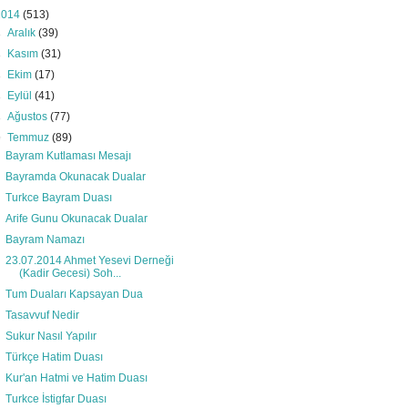
2014
(513)
►
Aralık
(39)
►
Kasım
(31)
►
Ekim
(17)
►
Eylül
(41)
►
Ağustos
(77)
▼
Temmuz
(89)
Bayram Kutlaması Mesajı
Bayramda Okunacak Dualar
Turkce Bayram Duası
Arife Gunu Okunacak Dualar
Bayram Namazı
23.07.2014 Ahmet Yesevi Derneği
(Kadir Gecesi) Soh...
Tum Duaları Kapsayan Dua
Tasavvuf Nedir
Sukur Nasıl Yapılır
Türkçe Hatim Duası
Kur'an Hatmi ve Hatim Duası
Turkce İstigfar Duası