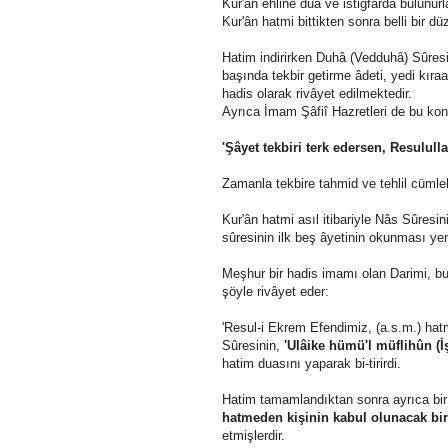
Kur'ân ehline dua ve istiğfarda bulunurla
Kur'ân hatmi bittikten sonra belli bir d
Hatim indirirken Duhâ (Vedduhâ) Sûresi
başında tekbir getirme âdeti, yedi kıra
hadis olarak rivâyet edilmektedir.
Ayrıca İmam Şâfiî Hazretleri de bu kon
'Şâyet tekbiri terk edersen, Resulull
Zamanla tekbire tahmid ve tehlil cümlele
Kur'ân hatmi asıl itibariyle Nâs Sûresi
sûresinin ilk beş âyetinin okunması yen
Meşhur bir hadis imamı olan Darimi, b
şöyle rivâyet eder:
'Resul-i Ekrem Efendimiz, (a.s.m.) hatm
Sûresinin,
'Ulâike hümü'l müflihûn (İş
hatim duasını yaparak bi-tirirdi.
Hatim tamamlandıktan sonra ayrıca bir 
hatmeden kişinin kabul olunacak bir
etmişlerdir.