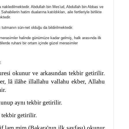
a nakledilmektedir. Abdullah bin Mes'ud, Abdullah bin Abbas ve
habilerin hatim dualarına katıldıkları, aile fertleriyle birlikte
ktedir.
tutmanın sün-net olduğu da bildirilmektedir.
 merasimler halinde günümüze kadar gelmiş, halk arasında ilk
dilerde ruhani bir ortam içinde güzel merasimler
E
esi okunur ve arkasından tekbir getirilir.
, lâ ilâhe illallahu vallahu ekber, Allahu
ir.
nup aynı tekbir getirilir.
ekbir getirilir.
if lam mim (Bakara'nın ilk sayfası) okunur