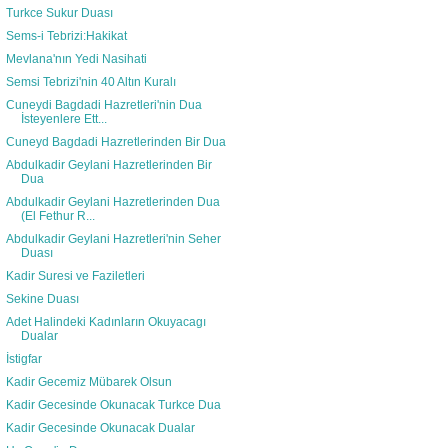
Turkce Sukur Duası
Sems-i Tebrizi:Hakikat
Mevlana'nın Yedi Nasihati
Semsi Tebrizi'nin 40 Altın Kuralı
Cuneydi Bagdadi Hazretleri'nin Dua
İsteyenlere Ett...
Cuneyd Bagdadi Hazretlerinden Bir Dua
Abdulkadir Geylani Hazretlerinden Bir
Dua
Abdulkadir Geylani Hazretlerinden Dua
(El Fethur R...
Abdulkadir Geylani Hazretleri'nin Seher
Duası
Kadir Suresi ve Faziletleri
Sekine Duası
Adet Halindeki Kadınların Okuyacagı
Dualar
İstigfar
Kadir Gecemiz Mübarek Olsun
Kadir Gecesinde Okunacak Turkce Dua
Kadir Gecesinde Okunacak Dualar