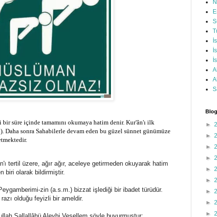
N
E
S
T
İ
İ
İ
A
A
S
Blog
lli bir süre içinde tamamını okumaya hatim denir. Kur'ân'ı ilk
►
). Daha sonra Sahabilerle devam eden bu güzel sünnet günümüze
►
tmektedir.
►
►
'ı tertil üzere, ağır ağır, aceleye getirmeden okuyarak hatim
►
 biri olarak bildirmiştir.
►
, Peygamberimi-zin (a.s.m.) bizzat işlediği bir ibadet türüdür.
►
zı olduğu feyizli bir ameldir.
►
►
ullah Sallallâhü Aleyhi Vesellem şöyle buyurmuştur: