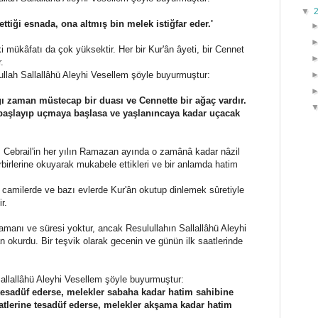
▼
ttiği esnada, ona altmış bin melek istiğfar eder.'
 mükâfatı da çok yüksektir. Her bir Kur'ân âyeti, bir Cennet
.
lullah Sallallâhü Aleyhi Vesellem şöyle buyurmuştur:
ğı zaman müstecap bir duası ve Cennette bir ağaç vardır.
başlayıp uçmaya başlasa ve yaşlanıncaya kadar uçacak
 Cebrail'in her yılın Ramazan ayında o zamânâ kadar nâzil
birbirlerine okuyarak mukabele ettikleri ve bir anlamda hatim
camilerde ve bazı evlerde Kur'ân okutup dinlemek sûretiyle
r.
zamanı ve süresi yoktur, ancak Resulullahın Sallallâhü Aleyhi
n okurdu. Bir teşvik olarak gecenin ve günün ilk saatlerinde
Sallallâhü Aleyhi Vesellem şöyle buyurmuştur:
 tesadüf ederse, melekler sabaha kadar hatim sahibine
atlerine tesadüf ederse, melekler akşama kadar hatim