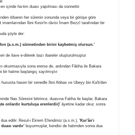
r.
üzen içinde ha-tim duası yapılması da sünnettir.
nden itibaren her sûrenin sonunda veya bir görüşe göre
at imamlarından İbni Kesir'in râvisi İmam Bezzî tarafından bir
uda şöyle der:
ahın (a.s.m.) sünnetinden birini kaybetmiş olursun.'
ri de ilave e-dilerek bazı ibareler oluşturulmuştur.
nin okunmasıyla sona ererse de, ardından Fâtiha ile Bakara
i bir hatme başlangıç sayılmıştır.
u hususta hasen bir senedle İbni Abbas ve Ubeyy bin Ka'b'den
inde Nas Sûresini bitirince, duasına Fatiha ile başlar, Bakara
te onlardır kurtuluşa erenlerdir)'
âyetine kadar okur, sonra
dua edilir. Resul-i Ekrem Efendimiz (a.s.m.),
'Kur'ân'ı
 duası vardır'
buyurmuşlar, kendisi de hatimden sonra dua