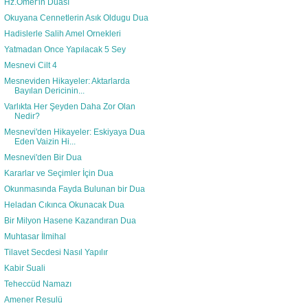
Hz.Omer'in Duası
Okuyana Cennetlerin Asık Oldugu Dua
Hadislerle Salih Amel Ornekleri
Yatmadan Once Yapılacak 5 Sey
Mesnevi Cilt 4
Mesneviden Hikayeler: Aktarlarda
Bayılan Dericinin...
Varlıkta Her Şeyden Daha Zor Olan
Nedir?
Mesnevi'den Hikayeler: Eskiyaya Dua
Eden Vaizin Hi...
Mesnevi'den Bir Dua
Kararlar ve Seçimler İçin Dua
Okunmasında Fayda Bulunan bir Dua
Heladan Cıkınca Okunacak Dua
Bir Milyon Hasene Kazandıran Dua
Muhtasar İlmihal
Tilavet Secdesi Nasıl Yapılır
Kabir Suali
Teheccüd Namazı
Amener Resulü