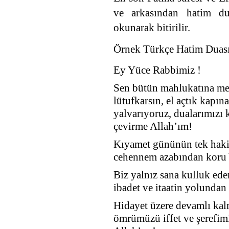
ve arkasından hatim d
okunarak bitirilir.
Örnek Türkçe Hatim Duas
Ey Yüce Rabbimiz !
Sen bütün mahlukatına mer
lütufkarsın, el açtık kapın
yalvarıyoruz, dualarımızı 
çevirme Allah’ım!
Kıyamet gününün tek hakimi
cehennem azabından koru 
Biz yalnız sana kulluk eder
ibadet ve itaatin yolundan
Hidayet üzere devamlı kal
ömrümüzü iffet ve şerefim