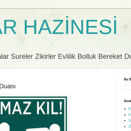
R HAZİNESİ
r Sureler Zikirler Evlilik Bolluk Bereket D
Bu B
 Duası
Dual
D
S
S
Z