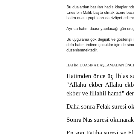
Bu dualardan bazıları hadis kitaplarınd
Enes bin Mâlik başta olmak üzere bazı Sa
hatim duası yaptıkları da rivâyet edilme
Ayrıca hatim duası yapılacağı gün oruç 
Bu uygulama çok değişik ve gösterişli
defa hatim indiren çocuklar için de şim
düzenlenmektedir.
HATİM DUASINA BAŞLAMADAN ÖNC
Hatimden önce üç İhlas sur
"Allahu ekber Allahu ekber
ekber ve lillahil hamd" den
Daha sonra Felak suresi oku
Sonra Nas suresi okunarak t
En son Fatiha suresi ve El