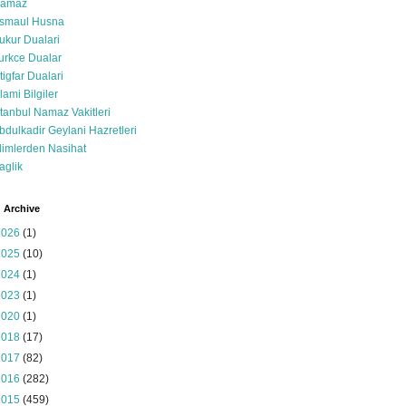
amaz
smaul Husna
ukur Dualari
urkce Dualar
stigfar Dualari
slami Bilgiler
stanbul Namaz Vakitleri
bdulkadir Geylani Hazretleri
limlerden Nasihat
aglik
 Archive
2026
(1)
2025
(10)
2024
(1)
2023
(1)
2020
(1)
2018
(17)
2017
(82)
2016
(282)
2015
(459)