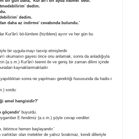
m bir gün bana, ‘Kur'ân'ı bir ayda hatmet' dedi.
tmedebilirim' dedim.
rdu.
debilirim' dedim.
dan daha az indirme' cevabında bulundu.'
r Kur'ân'ı bö-lümlere (hiziblere) ayırır ve her gün bu
le bir uygula-mayı tasvip etmişlerdir.
n'ı okumanın gayesi önce onu anlamak, sonra da anladığıyla
n (a.s.m.) Kur'ân'ı teenni ile ve geniş bir zaman dilimi içinde
buradan kaynaklanmaktadır.
yapıldıktan sonra ne yapılması gerektiği hususunda da hadis-i
.) sordu:
iği amel hangisidir?'
 göçendir'
buyurdu.
ygamber E-fendimiz (a.s.m.) şöyle cevap verdiler:
, bitirince hemen başlayandır.'
arlıkları olan melekler de yalnız bırakmaz, kendi dilleriyle