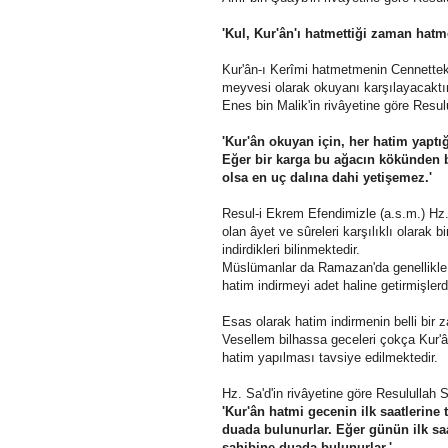
'Kul, Kur'ân'ı hatmettiği zaman hatme
Kur'ân-ı Kerîmi hatmetmenin Cennetteki
meyvesi olarak okuyanı karşılayacaktır
Enes bin Malik'in rivâyetine göre Resu
'Kur'ân okuyan için, her hatim yaptı
Eğer bir karga bu ağacın kökünden 
olsa en uç dalına dahi yetişemez.'
Resul-i Ekrem Efendimizle (a.s.m.) Hz.
olan âyet ve sûreleri karşılıklı olarak 
indirdikleri bilinmektedir.
Müslümanlar da Ramazan'da genellikle 
hatim indirmeyi adet haline getirmişlerdi
Esas olarak hatim indirmenin belli bir 
Vesellem bilhassa geceleri çokça Kur'â
hatim yapılması tavsiye edilmektedir.
Hz. Sa'd'in rivâyetine göre Resulullah 
'Kur'ân hatmi gecenin ilk saatlerine
duada bulunurlar. Eğer günün ilk sa
sahibine duada bulunurlar.'