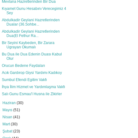
Mevlana Hazretlerinden Bir Dua
Kıyamet Gunu Hesabını Verecegimiz 4
Sey
Abdulkadir Geylani Hazretlerinden
Dualar (36.Sohbe...
Abdulkadir Geylani Hazretlerinden
Dua(El Fethur Ra...
Bir Seyini Kaybeden, Bir Zarara
Ugrayan Okumalı
Bu Dua ile Dua Edenin Duası Kabul
Olur
Orucun Bedene Faydaları
Acık Gardırop Giysi Yardımı Kadıkoy
Sumbul Efendi Egitim Vakfı
İhya İlim Hizmet ve Yardımlaşma Vakfı
Salı Gunu Esmau'l Husna ile Zikirler
►
Haziran
(30)
►
Mayıs
(51)
►
Nisan
(41)
►
Mart
(30)
►
Şubat
(23)