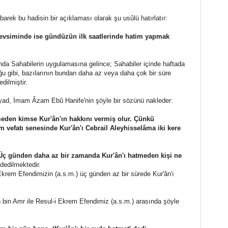
arek bu hadisin bir açıklaması olarak şu usûlü hatırlatır:
 mevsiminde ise gündüzün ilk saatlerinde hatim yapmak
da Sahabilerin uygulamasına gelince; Sahabiler içinde haftada
ğu gibi, bazılarının bundan daha az veya daha çok bir süre
edilmiştir.
iyad, İmam Âzam Ebû Hanife'nin şöyle bir sözünü nakleder:
tmeden kimse Kur'ân'ın hakkını vermiş olur. Çünkü
m vefatı senesinde Kur'ân'ı Cebrail Aleyhisselâma iki kere
Üç günden daha az bir zamanda Kur'ân'ı hatmeden kişi ne
dedilmektedir.
Ekrem Efendimizin (a.s.m.) üç günden az bir sürede Kur'ân'ı
h bin Amr ile Resul-i Ekrem Efendimiz (a.s.m.) arasında şöyle