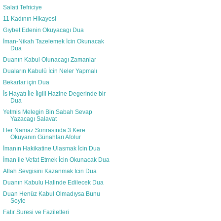
Salati Tefriciye
11 Kadının Hikayesi
Gıybet Edenin Okuyacagı Dua
İman-Nikah Tazelemek İcin Okunacak
Dua
Duanın Kabul Olunacagı Zamanlar
Duaların Kabulü İcin Neler Yapmalı
Bekarlar için Dua
İs Hayatı İle İlgili Hazine Degerinde bir
Dua
Yetmis Melegin Bin Sabah Sevap
Yazacagı Salavat
Her Namaz Sonrasında 3 Kere
Okuyanın Günahları Afolur
İmanın Hakikatine Ulasmak İcin Dua
İman ile Vefat Etmek İcin Okunacak Dua
Allah Sevgisini Kazanmak İcin Dua
Duanın Kabulu Halinde Edilecek Dua
Duan Henüz Kabul Olmadıysa Bunu
Soyle
Fatır Suresi ve Faziletleri