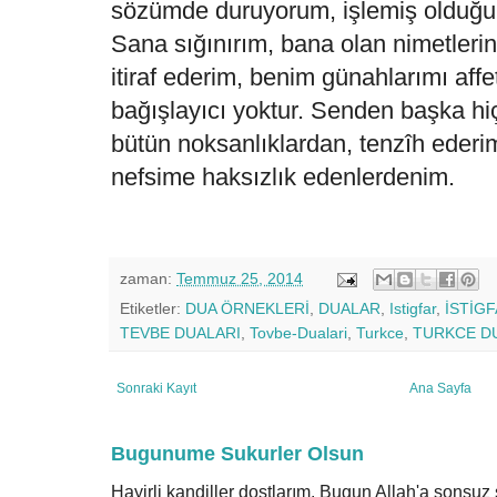
sözümde duruyorum, işlemiş olduğum
Sana sığınırım, bana olan nimetleri
itiraf ederim, benim günahlarımı af
bağışlayıcı yoktur. Senden başka hiç 
bütün noksanlıklardan, tenzîh ederi
nefsime haksızlık edenlerdenim.
zaman:
Temmuz 25, 2014
Etiketler:
DUA ÖRNEKLERİ
,
DUALAR
,
Istigfar
,
İSTİG
TEVBE DUALARI
,
Tovbe-Dualari
,
Turkce
,
TURKCE D
Sonraki Kayıt
Ana Sayfa
Bugunume Sukurler Olsun
Hayirli kandiller dostlarım. Bugun Allah'a sonsu