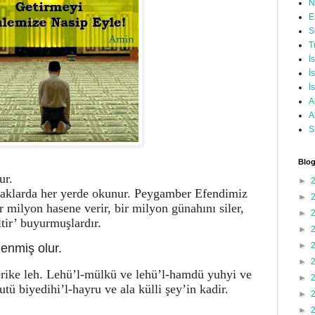
N
E
S
T
İ
İ
İ
A
A
S
Blog
ur.
►
okaklarda her yerde okunur. Peygamber Efendimiz
►
 milyon hasene verir, bir milyon günahını siler,
►
tir’ buyurmuşlardır.
►
►
enmiş olur.
►
şerike leh. Lehü’l-mülkü ve lehü’l-hamdü yuhyi ve
►
ü biyedihi’l-hayru ve ala külli şey’in kadir.
►
►