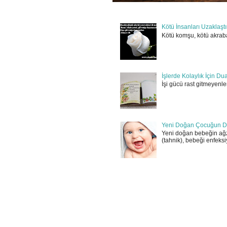
Kötü İnsanları Uzaklaşt
Kötü komşu, kötü akraba
İşlerde Kolaylık İçin Du
İşi gücü rast gitmeyenler
Yeni Doğan Çocuğun D
Yeni doğan bebeğin ağz
(tahnik), bebeği enfeksi