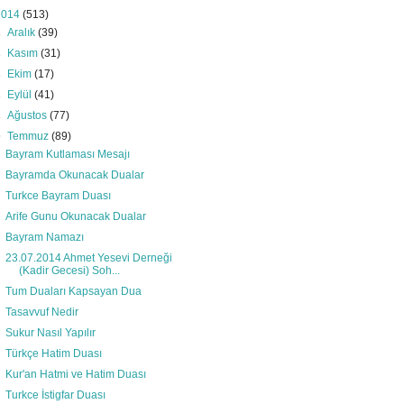
2014
(513)
►
Aralık
(39)
►
Kasım
(31)
►
Ekim
(17)
►
Eylül
(41)
►
Ağustos
(77)
▼
Temmuz
(89)
Bayram Kutlaması Mesajı
Bayramda Okunacak Dualar
Turkce Bayram Duası
Arife Gunu Okunacak Dualar
Bayram Namazı
23.07.2014 Ahmet Yesevi Derneği
(Kadir Gecesi) Soh...
Tum Duaları Kapsayan Dua
Tasavvuf Nedir
Sukur Nasıl Yapılır
Türkçe Hatim Duası
Kur'an Hatmi ve Hatim Duası
Turkce İstigfar Duası