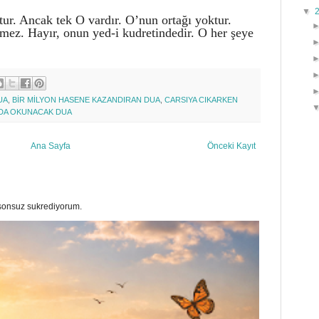
▼
tur. Ancak tek O vardır. O’nun ortağı yoktur.
 ölmez. Hayır, onun yed-i kudretindedir. O her şeye
UA
,
BİR MİLYON HASENE KAZANDIRAN DUA
,
CARSIYA CIKARKEN
DA OKUNACAK DUA
Ana Sayfa
Önceki Kayıt
a sonsuz sukrediyorum.