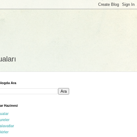
uaları
logda Ara
ar Hazinesi
ualar
ureler
alavatlar
ikirler