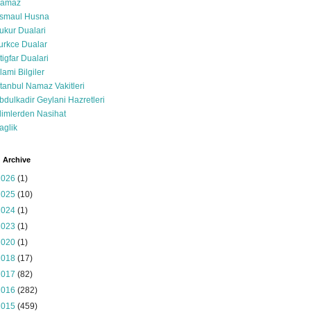
amaz
smaul Husna
ukur Dualari
urkce Dualar
stigfar Dualari
slami Bilgiler
stanbul Namaz Vakitleri
bdulkadir Geylani Hazretleri
limlerden Nasihat
aglik
 Archive
2026
(1)
2025
(10)
2024
(1)
2023
(1)
2020
(1)
2018
(17)
2017
(82)
2016
(282)
2015
(459)