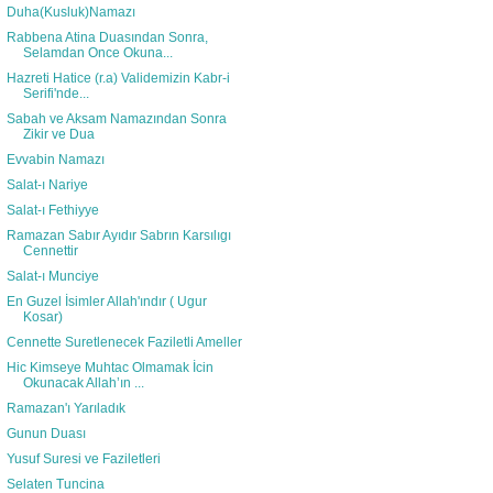
Duha(Kusluk)Namazı
Rabbena Atina Duasından Sonra,
Selamdan Once Okuna...
Hazreti Hatice (r.a) Validemizin Kabr-i
Serifi'nde...
Sabah ve Aksam Namazından Sonra
Zikir ve Dua
Evvabin Namazı
Salat-ı Nariye
Salat-ı Fethiyye
Ramazan Sabır Ayıdır Sabrın Karsılıgı
Cennettir
Salat-ı Munciye
En Guzel İsimler Allah'ındır ( Ugur
Kosar)
Cennette Suretlenecek Faziletli Ameller
Hic Kimseye Muhtac Olmamak İcin
Okunacak Allah’ın ...
Ramazan'ı Yarıladık
Gunun Duası
Yusuf Suresi ve Faziletleri
Selaten Tuncina