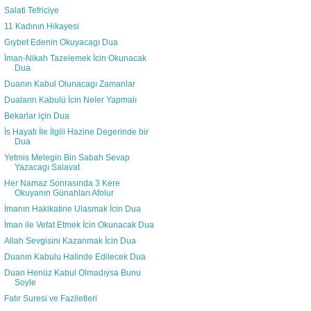
Salati Tefriciye
11 Kadının Hikayesi
Gıybet Edenin Okuyacagı Dua
İman-Nikah Tazelemek İcin Okunacak
Dua
Duanın Kabul Olunacagı Zamanlar
Duaların Kabulü İcin Neler Yapmalı
Bekarlar için Dua
İs Hayatı İle İlgili Hazine Degerinde bir
Dua
Yetmis Melegin Bin Sabah Sevap
Yazacagı Salavat
Her Namaz Sonrasında 3 Kere
Okuyanın Günahları Afolur
İmanın Hakikatine Ulasmak İcin Dua
İman ile Vefat Etmek İcin Okunacak Dua
Allah Sevgisini Kazanmak İcin Dua
Duanın Kabulu Halinde Edilecek Dua
Duan Henüz Kabul Olmadıysa Bunu
Soyle
Fatır Suresi ve Faziletleri