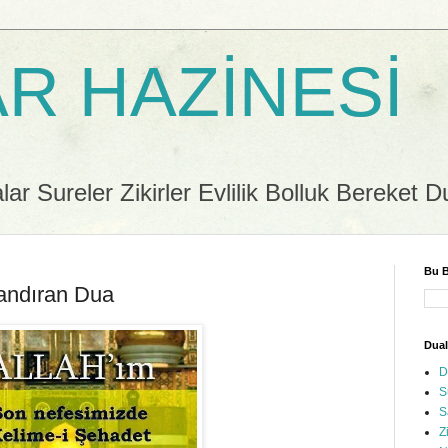
R HAZİNESİ
r Sureler Zikirler Evlilik Bolluk Bereket D
Bu B
andıran Dua
Dual
D
S
S
Z