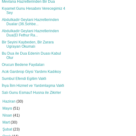
Mevlana Hazretlerinden Bir Dua
Kıyamet Gunu Hesabını Verecegimiz 4
Sey
Abdulkadir Geylani Hazretlerinden
Dualar (36.Sohbe...
Abdulkadir Geylani Hazretlerinden
Dua(El Fethur Ra...
Bir Seyini Kaybeden, Bir Zarara
Ugrayan Okumalı
Bu Dua ile Dua Edenin Duası Kabul
Olur
Orucun Bedene Faydaları
Acık Gardırop Giysi Yardımı Kadıkoy
Sumbul Efendi Egitim Vakfı
İhya İlim Hizmet ve Yardımlaşma Vakfı
Salı Gunu Esmau'l Husna ile Zikirler
►
Haziran
(30)
►
Mayıs
(51)
►
Nisan
(41)
►
Mart
(30)
►
Şubat
(23)