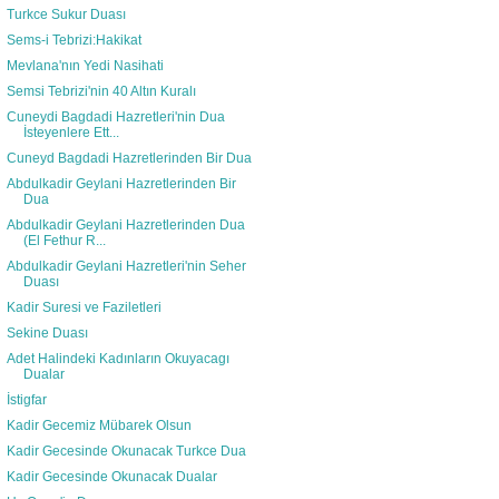
Turkce Sukur Duası
Sems-i Tebrizi:Hakikat
Mevlana'nın Yedi Nasihati
Semsi Tebrizi'nin 40 Altın Kuralı
Cuneydi Bagdadi Hazretleri'nin Dua
İsteyenlere Ett...
Cuneyd Bagdadi Hazretlerinden Bir Dua
Abdulkadir Geylani Hazretlerinden Bir
Dua
Abdulkadir Geylani Hazretlerinden Dua
(El Fethur R...
Abdulkadir Geylani Hazretleri'nin Seher
Duası
Kadir Suresi ve Faziletleri
Sekine Duası
Adet Halindeki Kadınların Okuyacagı
Dualar
İstigfar
Kadir Gecemiz Mübarek Olsun
Kadir Gecesinde Okunacak Turkce Dua
Kadir Gecesinde Okunacak Dualar