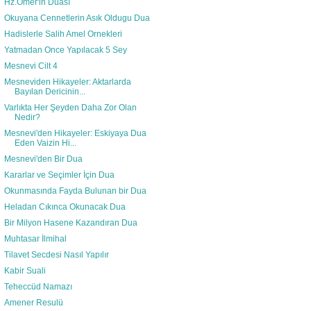
Hz.Omer'in Duası
Okuyana Cennetlerin Asık Oldugu Dua
Hadislerle Salih Amel Ornekleri
Yatmadan Once Yapılacak 5 Sey
Mesnevi Cilt 4
Mesneviden Hikayeler: Aktarlarda
Bayılan Dericinin...
Varlıkta Her Şeyden Daha Zor Olan
Nedir?
Mesnevi'den Hikayeler: Eskiyaya Dua
Eden Vaizin Hi...
Mesnevi'den Bir Dua
Kararlar ve Seçimler İçin Dua
Okunmasında Fayda Bulunan bir Dua
Heladan Cıkınca Okunacak Dua
Bir Milyon Hasene Kazandıran Dua
Muhtasar İlmihal
Tilavet Secdesi Nasıl Yapılır
Kabir Suali
Teheccüd Namazı
Amener Resulü