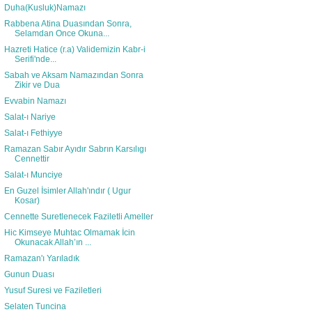
Duha(Kusluk)Namazı
Rabbena Atina Duasından Sonra,
Selamdan Once Okuna...
Hazreti Hatice (r.a) Validemizin Kabr-i
Serifi'nde...
Sabah ve Aksam Namazından Sonra
Zikir ve Dua
Evvabin Namazı
Salat-ı Nariye
Salat-ı Fethiyye
Ramazan Sabır Ayıdır Sabrın Karsılıgı
Cennettir
Salat-ı Munciye
En Guzel İsimler Allah'ındır ( Ugur
Kosar)
Cennette Suretlenecek Faziletli Ameller
Hic Kimseye Muhtac Olmamak İcin
Okunacak Allah’ın ...
Ramazan'ı Yarıladık
Gunun Duası
Yusuf Suresi ve Faziletleri
Selaten Tuncina