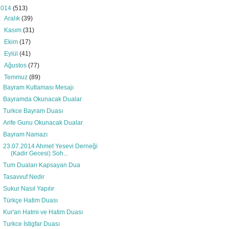
2014
(513)
►
Aralık
(39)
►
Kasım
(31)
►
Ekim
(17)
►
Eylül
(41)
►
Ağustos
(77)
▼
Temmuz
(89)
Bayram Kutlaması Mesajı
Bayramda Okunacak Dualar
Turkce Bayram Duası
Arife Gunu Okunacak Dualar
Bayram Namazı
23.07.2014 Ahmet Yesevi Derneği
(Kadir Gecesi) Soh...
Tum Duaları Kapsayan Dua
Tasavvuf Nedir
Sukur Nasıl Yapılır
Türkçe Hatim Duası
Kur'an Hatmi ve Hatim Duası
Turkce İstigfar Duası