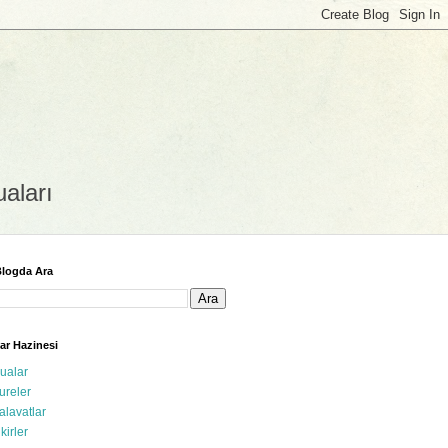
uaları
logda Ara
ar Hazinesi
ualar
ureler
alavatlar
ikirler