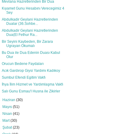
Mevlana Hazretlerinden Bir Dua
Kıyamet Gunu Hesabını Verecegimiz 4
Sey
Abdulkadir Geylani Hazretlerinden
Dualar (36.Sohbe...
Abdulkadir Geylani Hazretlerinden
Dua(El Fethur Ra...
Bir Seyini Kaybeden, Bir Zarara
Ugrayan Okumalı
Bu Dua ile Dua Edenin Duası Kabul
Olur
Orucun Bedene Faydaları
Acık Gardırop Giysi Yardımı Kadıkoy
Sumbul Efendi Egitim Vakfı
İhya İlim Hizmet ve Yardımlaşma Vakfı
Salı Gunu Esmau'l Husna ile Zikirler
►
Haziran
(30)
►
Mayıs
(51)
►
Nisan
(41)
►
Mart
(30)
►
Şubat
(23)