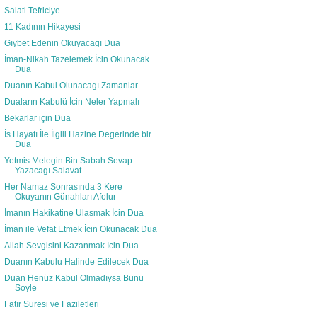
Salati Tefriciye
11 Kadının Hikayesi
Gıybet Edenin Okuyacagı Dua
İman-Nikah Tazelemek İcin Okunacak
Dua
Duanın Kabul Olunacagı Zamanlar
Duaların Kabulü İcin Neler Yapmalı
Bekarlar için Dua
İs Hayatı İle İlgili Hazine Degerinde bir
Dua
Yetmis Melegin Bin Sabah Sevap
Yazacagı Salavat
Her Namaz Sonrasında 3 Kere
Okuyanın Günahları Afolur
İmanın Hakikatine Ulasmak İcin Dua
İman ile Vefat Etmek İcin Okunacak Dua
Allah Sevgisini Kazanmak İcin Dua
Duanın Kabulu Halinde Edilecek Dua
Duan Henüz Kabul Olmadıysa Bunu
Soyle
Fatır Suresi ve Faziletleri