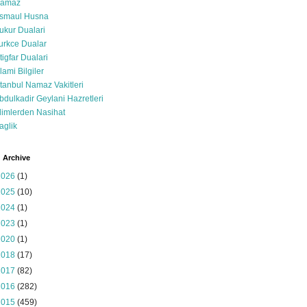
amaz
smaul Husna
ukur Dualari
urkce Dualar
stigfar Dualari
slami Bilgiler
stanbul Namaz Vakitleri
bdulkadir Geylani Hazretleri
limlerden Nasihat
aglik
 Archive
2026
(1)
2025
(10)
2024
(1)
2023
(1)
2020
(1)
2018
(17)
2017
(82)
2016
(282)
2015
(459)