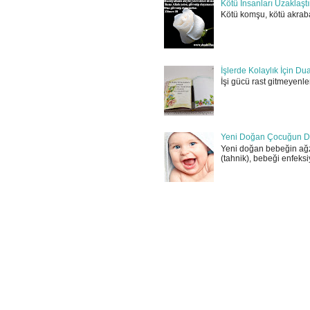
Kötü İnsanları Uzaklaşt
Kötü komşu, kötü akraba
İşlerde Kolaylık İçin Du
İşi gücü rast gitmeyenler
Yeni Doğan Çocuğun D
Yeni doğan bebeğin ağz
(tahnik), bebeği enfeksi