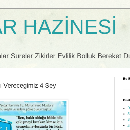
R HAZİNESİ
r Sureler Zikirler Evlilik Bolluk Bereket D
Bu B
 Verecegimiz 4 Sey
Dual
D
S
S
Z