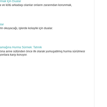
ırmak İçin Dualar
 ve kötü arkadaşı olanlar onların zararından korunmak,
alar
in okuyacağı, işlerde kolaylık için dualar.
amağına Hurma Sürmek: Tahnik
ına anne sütünden önce ilk olarak yumuşatılmış hurma sürülmesi
yonlara karşı koruyor.