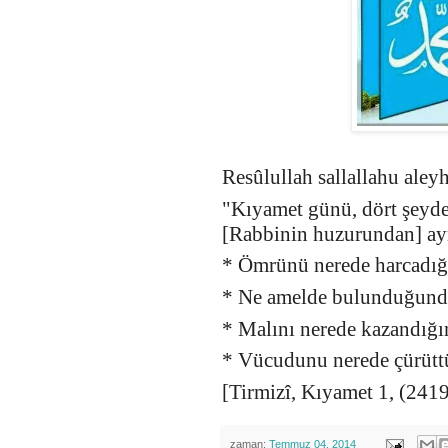
Resûlullah sallallahu aley
"Kıyamet günü, dört şeyde
[Rabbinin huzurundan] ay
* Ömrünü nerede harcadığ
* Ne amelde bulunduğund
* Malını nerede kazandığı
* Vücudunu nerede çürüt
[Tirmizî, Kıyamet 1, (2419
zaman:
Temmuz 04, 2014