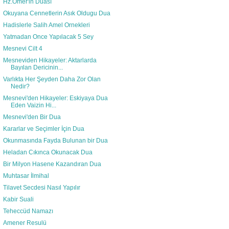
Hz.Omer'in Duası
Okuyana Cennetlerin Asık Oldugu Dua
Hadislerle Salih Amel Ornekleri
Yatmadan Once Yapılacak 5 Sey
Mesnevi Cilt 4
Mesneviden Hikayeler: Aktarlarda
Bayılan Dericinin...
Varlıkta Her Şeyden Daha Zor Olan
Nedir?
Mesnevi'den Hikayeler: Eskiyaya Dua
Eden Vaizin Hi...
Mesnevi'den Bir Dua
Kararlar ve Seçimler İçin Dua
Okunmasında Fayda Bulunan bir Dua
Heladan Cıkınca Okunacak Dua
Bir Milyon Hasene Kazandıran Dua
Muhtasar İlmihal
Tilavet Secdesi Nasıl Yapılır
Kabir Suali
Teheccüd Namazı
Amener Resulü