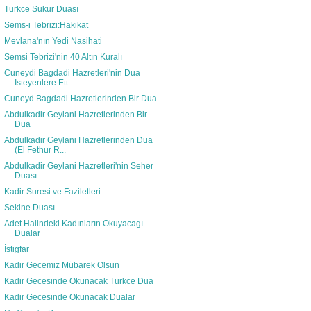
Turkce Sukur Duası
Sems-i Tebrizi:Hakikat
Mevlana'nın Yedi Nasihati
Semsi Tebrizi'nin 40 Altın Kuralı
Cuneydi Bagdadi Hazretleri'nin Dua
İsteyenlere Ett...
Cuneyd Bagdadi Hazretlerinden Bir Dua
Abdulkadir Geylani Hazretlerinden Bir
Dua
Abdulkadir Geylani Hazretlerinden Dua
(El Fethur R...
Abdulkadir Geylani Hazretleri'nin Seher
Duası
Kadir Suresi ve Faziletleri
Sekine Duası
Adet Halindeki Kadınların Okuyacagı
Dualar
İstigfar
Kadir Gecemiz Mübarek Olsun
Kadir Gecesinde Okunacak Turkce Dua
Kadir Gecesinde Okunacak Dualar