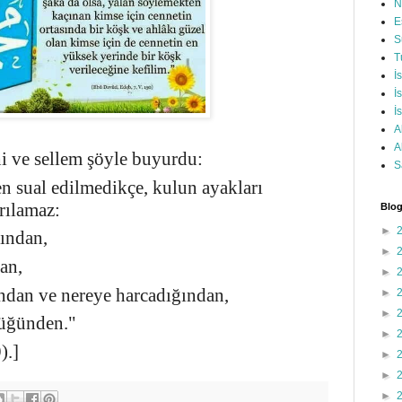
N
E
S
T
İ
İ
İ
A
A
hi ve sellem şöyle buyurdu:
S
n sual edilmedikçe, kulun ayakları
rılamaz:
Blog
►
ından,
►
an,
►
ndan ve nereye harcadığından,
►
►
tüğünden."
►
).]
►
►
►